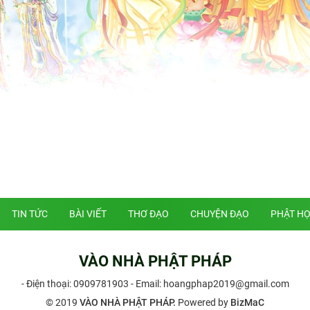
TIN TỨC
BÀI VIẾT
THƠ ĐẠO
CHUYỆN ĐẠO
PHẬT H
VÀO NHÀ PHẬT PHÁP
- Điện thoại:
0909781903
- Email: hoangphap2019@gmail.com
© 2019
VÀO NHÀ PHẬT PHÁP.
Powered by
BizMaC