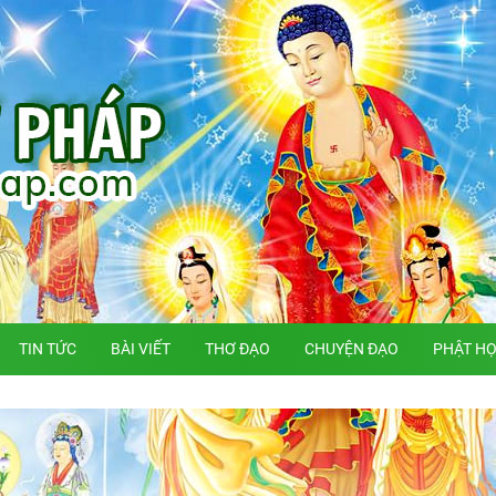
TIN TỨC
BÀI VIẾT
THƠ ĐẠO
CHUYỆN ĐẠO
PHẬT H