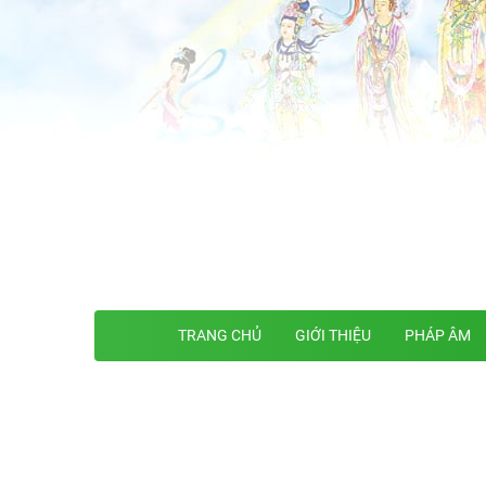
TRANG CHỦ
GIỚI THIỆU
PHÁP ÂM