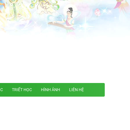
ỌC
TRIẾT HỌC
HÌNH ẢNH
LIÊN HỆ