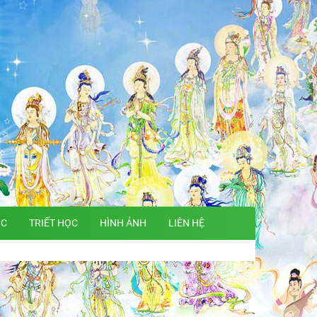
ỌC
TRIẾT HỌC
HÌNH ẢNH
LIÊN HỆ