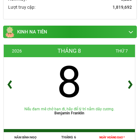
Lượt truy cập:
1,819,692
KINH NA TIÊN
THÁNG 8
2026
THỨ 7
8
Nếu đam mê chở bạn đi, hãy để lý trí nắm dây cương.
Benjamin Franklin
THÁNG 6
NĂM BÍNH NGỌ
NGÀY HOÀNG ĐẠO *