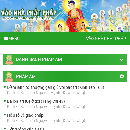
MENU
VÀO NHÀ PHẬT PHÁP
DANH SÁCH PHÁP ÂM
PHÁP ÂM
Điềm lành tối thượng gần giủ với bậc trí (Kinh Tập 165)
Kinh - TK. Thích Nguyên Hạnh (Đức Trường)
Ba loại trí tuệ ở đời (Tăng Chi 49)
Kinh - TK. Thích Nguyên Hạnh (Đức Trường)
Hiểu rõ về giáo pháp
Kinh - TK. Thích Nguyên Hạnh (Đức Trường)
Tiếng rống của sư tử