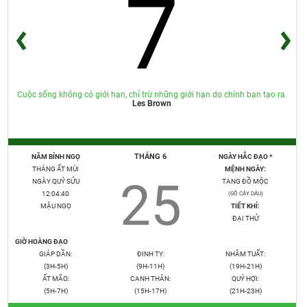
7
Cuộc sống không có giới hạn, chỉ trừ những giới hạn do chính bạn tạo ra.
Les Brown
THÁNG 6
NĂM BÍNH NGỌ
NGÀY HẮC ĐẠO *
THÁNG ẤT MÙI
MỆNH NGÀY:
25
NGÀY QUÝ SỬU
TANG ĐỒ MỘC
12:04:41
(GỖ CÂY DÂU)
MẬU NGỌ
TIẾT KHÍ:
ĐẠI THỬ
GIỜ HOÀNG ĐẠO
GIÁP DẦN:
ĐINH TỴ:
NHÂM TUẤT:
(3H-5H)
(9H-11H)
(19H-21H)
ẤT MÃO:
CANH THÂN:
QUÝ HỢI:
(5H-7H)
(15H-17H)
(21H-23H)