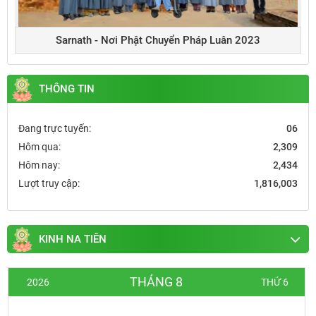
Sarnath - Nơi Phật Chuyển Pháp Luân 2023
THÔNG TIN
Đang trực tuyến:
06
Hôm qua:
2,309
Hôm nay:
2,434
Lượt truy cập:
1,816,003
KINH NA TIÊN
THÁNG 8
2026
THỨ 6