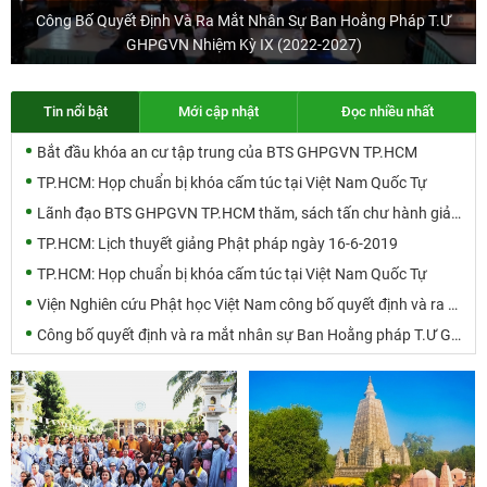
Công Bố Quyết Định Và Ra Mắt Nhân Sự Ban Hoằng Pháp T.Ư
GHPGVN Nhiệm Kỳ IX (2022-2027)
Tin nổi bật
Mới cập nhật
Đọc nhiều nhất
Bắt đầu khóa an cư tập trung của BTS GHPGVN TP.HCM
TP.HCM: Họp chuẩn bị khóa cấm túc tại Việt Nam Quốc Tự
Lãnh đạo BTS GHPGVN TP.HCM thăm, sách tấn chư hành giả an cư
TP.HCM: Lịch thuyết giảng Phật pháp ngày 16-6-2019
TP.HCM: Họp chuẩn bị khóa cấm túc tại Việt Nam Quốc Tự
Viện Nghiên cứu Phật học Việt Nam công bố quyết định và ra mắt nhân sự nhiệm kỳ IX (2022-2027)
Công bố quyết định và ra mắt nhân sự Ban Hoằng pháp T.Ư GHPGVN nhiệm kỳ IX (2022-2027)
Giảng dạy “Nhân Minh Luận Phật Giáo” tại Học viện Sóc Sơn Hà Nội
Lễ Hằng thuận tại chùa Giác Lâm, Q.Tân Bình
Hành hương Tiền giang 2023