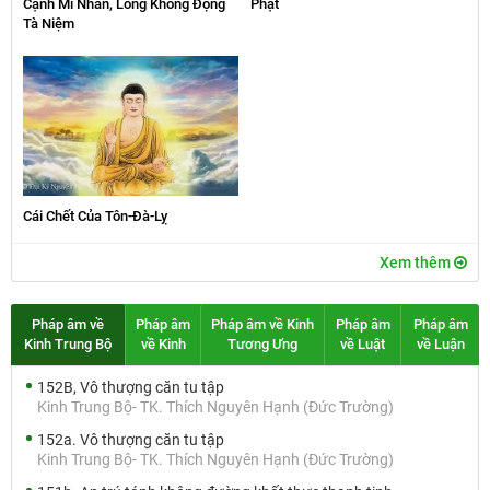
Cạnh Mĩ Nhân, Lòng Không Động
Phật
Tà Niệm
Cái Chết Của Tôn-Đà-Lỵ
Xem thêm
Pháp âm về
Pháp âm
Pháp âm về Kinh
Pháp âm
Pháp âm
Kinh Trung Bộ
về Kinh
Tương Ưng
về Luật
về Luận
152B, Vô thượng căn tu tập
Kinh Trung Bộ- TK. Thích Nguyên Hạnh (Đức Trường)
152a. Vô thượng căn tu tập
Kinh Trung Bộ- TK. Thích Nguyên Hạnh (Đức Trường)