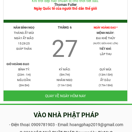
Khi trời đẹp hãy chuẩn bị cho thời tiết xấu.
Thomas Fuller
Ngày Quốc tế của người thổ dân thế giới
THÁNG 6
NĂM BÍNH NGỌ
NGÀY HOÀNG ĐẠO *
THÁNG ẤT MÙI
MỆNH NGÀY:
27
NGÀY ẤT MÃO
ĐẠI KHÊ THỦY
15:29:25
(NƯỚC GIỮA KHE LỚN)
GIÁP THÂN
TIẾT KHÍ:
LẬP THU
GIỜ HOÀNG ĐẠO
BÍNH TÝ:
KỶ MÃO:
QUÝ MÙI:
(23H - 1H)
(5H-7H)
(13H-15H)
MẬU DẦN:
NHÂM NGỌ:
ẤT DẬU:
(3H-5H)
(11H-13H)
(17H-19H)
QUAY VỀ NGÀY HÔM NAY
VÀO NHÀ PHẬT PHÁP
- Điện thoại:
0909781903
- Email: hoangphap2019@gmail.com