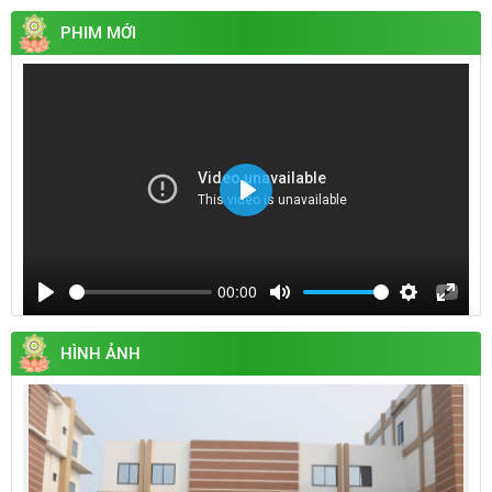
PHIM MỚI
Play
00:00
Play
Mute
Settings
Enter
fullsc
HÌNH ẢNH