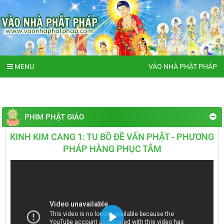
MENU
VÀO NHÀ PHẬT PHÁP
PHIM PHẬT GIÁO
KINH KIM CANG 1: TU BỒ ĐỀ VẤN PHẬT - PHƯƠNG
PHÁP HÀNG PHỤC TÂM