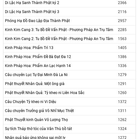
Di Lặc Hạ Sanh Thành Phật ký 2
2366
Di Lặc Hạ Sanh Thành Phật ký 3
2116
Phóng Hạ Đồ Đao Lập Địa Thành Phật
2957
Kinh Kim Cang 3: Tu Bồ Đề Vấn Phật - Phương Pháp An Trụ Tâm
2285
Kinh Kim Cang 2: Tu Bồ Đề Vấn Phật - Phương Pháp An Trụ Tâm
1563
Kinh Pháp Hoa: Phẩm Trì 13
1405
Kinh Pháp Hoa: Phẩm Đề Bà Đạt Đa 12
1386
Kinh Pháp Hoa: Phẩm An Lạc Hạnh 14
1336
Câu chuyên Lục Tự Đại Minh Đà La Ni
1279
Phật thuyết Nhân Quả: Một ông già
1291
Phật thuyết Nhân Quả: Tỳ kheo ni Liên Hoa Sắc
1260
Câu Chuyện Tỳ kheo ni Vi Diệu
1372
Câu chuyên Trưởng giả Vô Nhĩ Mục Thiệt
1311
Phật Thuyết kinh Quán Vô Lượng Thọ
1262
Sự tích Tháp thờ tóc của Văn Thù bồ tát
1324
Nhân quả báo ứng không sai một ly
1272