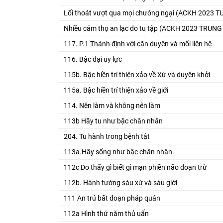
Lối thoát vượt qua mọi chướng ngại (ACKH 2023
Nhiều cảm thọ an lạc do tu tập (ACKH 2023 TRUNG
117. P.1 Thánh định với căn duyên và mối liên hệ
116. Bậc đại uy lực
115b. Bậc hiền trí thiện xảo về Xứ và duyên khởi
115a. Bậc hiền trí thiện xảo về giới
114. Nên làm và không nên làm
113b Hãy tu như bậc chân nhân
204. Tu hành trong bệnh tật
113a.Hãy sống như bậc chân nhân
112c Do thấy gì biết gì mạn phiền não đoạn trừ
112b. Hành tướng sáu xứ và sáu giới
111 An trú bất đoạn pháp quán
112a Hình thứ năm thủ uẩn