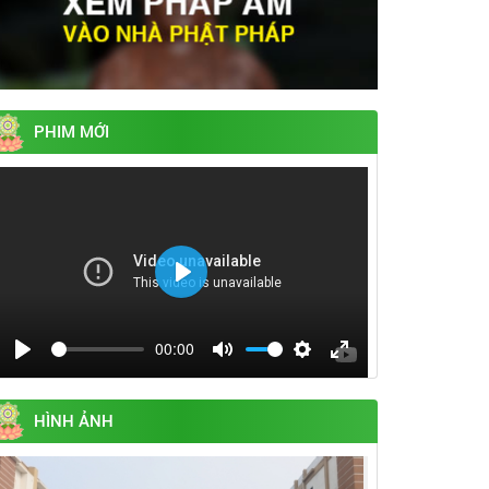
PHIM MỚI
Play
00:00
Play
Mute
Settings
Enter
fullscreen
HÌNH ẢNH