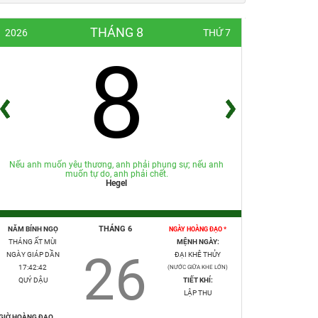
THÁNG 8
2026
THỨ 7
8
Nếu anh muốn yêu thương, anh phải phụng sự; nếu anh
muốn tự do, anh phải chết.
Hegel
THÁNG 6
NĂM BÍNH NGỌ
NGÀY HOÀNG ĐẠO *
THÁNG ẤT MÙI
MỆNH NGÀY:
26
NGÀY GIÁP DẦN
ĐẠI KHÊ THỦY
17:42:43
(NƯỚC GIỮA KHE LỚN)
QUÝ DẬU
TIẾT KHÍ:
LẬP THU
GIỜ HOÀNG ĐẠO