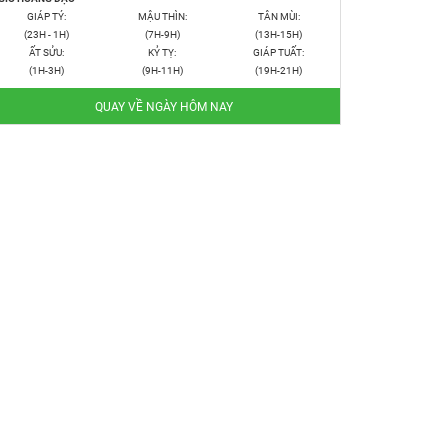
GIÁP TÝ:
MẬU THÌN:
TÂN MÙI:
(23H - 1H)
(7H-9H)
(13H-15H)
ẤT SỬU:
KỶ TỴ:
GIÁP TUẤT:
(1H-3H)
(9H-11H)
(19H-21H)
QUAY VỀ NGÀY HÔM NAY