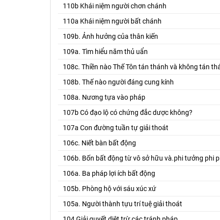
110b Khái niệm người chơn chánh
110a Khái niệm người bất chánh
109b. Ảnh hưởng của thân kiến
109a. Tìm hiểu năm thủ uẩn
108c. Thiền nào Thế Tôn tán thánh và không tán th
108b. Thế nào người đáng cung kính
108a. Nương tựa vào pháp
107b Có đạo lộ có chứng đắc dược không?
107a Con đường tuần tự giải thoát
106c. Niết bàn bất động
106b. Bốn bất động từ vô sở hữu và.phi tưởng phi p
106a. Ba pháp lợi ích bất động
105b. Phòng hộ với sáu xúc xứ
105a. Người thành tựu trí tuệ giải thoát
104 Giải quyết diêt trừ các tránh pháp