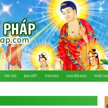
TIN TỨC
BÀI VIẾT
THƠ ĐẠO
CHUYỆN ĐẠO
PHẬT H