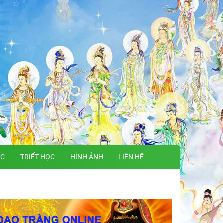
ỌC
TRIẾT HỌC
HÌNH ẢNH
LIÊN HỆ