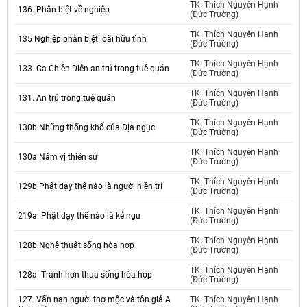
TK. Thích Nguyên Hạnh
136. Phân biệt về nghiệp
(Đức Trường)
TK. Thích Nguyên Hạnh
135 Nghiệp phân biệt loài hữu tình
(Đức Trường)
TK. Thích Nguyên Hạnh
133. Ca Chiên Diên an trú trong tuê quán
(Đức Trường)
TK. Thích Nguyên Hạnh
131. An trú trong tuệ quán
(Đức Trường)
TK. Thích Nguyên Hạnh
130b.Những thống khổ của Địa ngục
(Đức Trường)
TK. Thích Nguyên Hạnh
130a Năm vị thiên sứ
(Đức Trường)
TK. Thích Nguyên Hạnh
129b Phật dạy thế nào là người hiền trí
(Đức Trường)
TK. Thích Nguyên Hạnh
219a. Phật dạy thế nào là kẻ ngu
(Đức Trường)
TK. Thích Nguyên Hạnh
128b.Nghệ thuật sống hòa hợp
(Đức Trường)
TK. Thích Nguyên Hạnh
128a. Tránh hơn thua sống hòa hợp
(Đức Trường)
127. Vấn nạn người thợ mộc và tôn giả A
TK. Thích Nguyên Hạnh