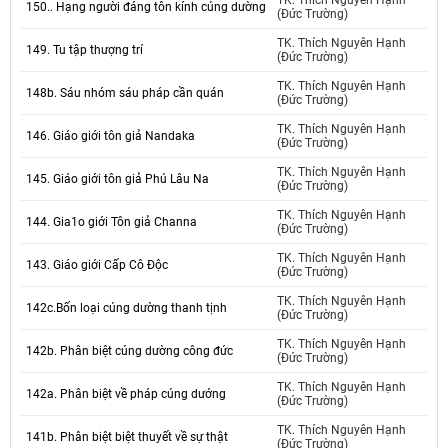
TK. Thích Nguyên Hạnh
150.. Hạng người đáng tôn kính cúng dường
(Đức Trường)
TK. Thích Nguyên Hạnh
149. Tu tập thượng trí
(Đức Trường)
TK. Thích Nguyên Hạnh
148b. Sáu nhóm sáu pháp cần quán
(Đức Trường)
TK. Thích Nguyên Hạnh
146. Giáo giới tôn giả Nandaka
(Đức Trường)
TK. Thích Nguyên Hạnh
145. Giáo giới tôn giả Phú Lâu Na
(Đức Trường)
TK. Thích Nguyên Hạnh
144. Gia1o giới Tôn giả Channa
(Đức Trường)
TK. Thích Nguyên Hạnh
143. Giáo giới Cấp Cô Độc
(Đức Trường)
TK. Thích Nguyên Hạnh
142c.Bốn loại cúng dường thanh tịnh
(Đức Trường)
TK. Thích Nguyên Hạnh
142b. Phân biệt cúng dường công đức
(Đức Trường)
TK. Thích Nguyên Hạnh
142a. Phân biệt về pháp cúng dướng
(Đức Trường)
TK. Thích Nguyên Hạnh
141b. Phân biệt biệt thuyết về sự thật
(Đức Trường)