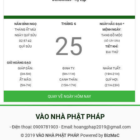
THÁNG 6
NĂM BÍNH NGỌ
NGÀY HẮC ĐẠO *
THÁNG ẤT MÙI
MỆNH NGÀY:
25
NGÀY QUÝ SỬU
TANG ĐỒ MỘC
02:57:43
(GỖ CÂY DÂU)
QUÝ SỬU
TIẾT KHÍ:
ĐẠI THỬ
GIỜ HOÀNG ĐẠO
GIÁP DẦN:
ĐINH TỴ:
NHÂM TUẤT:
(3H-5H)
(9H-11H)
(19H-21H)
ẤT MÃO:
CANH THÂN:
QUÝ HỢI:
(5H-7H)
(15H-17H)
(21H-23H)
QUAY VỀ NGÀY HÔM NAY
VÀO NHÀ PHẬT PHÁP
- Điện thoại:
0909781903
- Email: hoangphap2019@gmail.com
© 2019
VÀO NHÀ PHẬT PHÁP.
Powered by
BizMaC