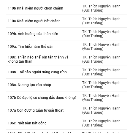
TK. Thích Nguyên Hạnh
110b Khái niệm người chơn chánh
(Đức Trường)
TK. Thích Nguyên Hạnh
110a Khái niệm người bất chánh
(Đức Trường)
TK. Thích Nguyên Hạnh
109b. Ảnh hưởng của thân kiến
(Đức Trường)
TK. Thích Nguyên Hạnh
109a. Tìm hiểu năm thủ uẩn
(Đức Trường)
108c. Thiền nào Thế Tôn tán thánh và
TK. Thích Nguyên Hạnh
không tán thán
(Đức Trường)
TK. Thích Nguyên Hạnh
108b. Thế nào người đáng cung kính
(Đức Trường)
TK. Thích Nguyên Hạnh
108a. Nương tựa vào pháp
(Đức Trường)
TK. Thích Nguyên Hạnh
107b Có đạo lộ có chứng đắc dược không?
(Đức Trường)
TK. Thích Nguyên Hạnh
107a Con đường tuần tự giải thoát
(Đức Trường)
TK. Thích Nguyên Hạnh
106c. Niết bàn bất động
(Đức Trường)