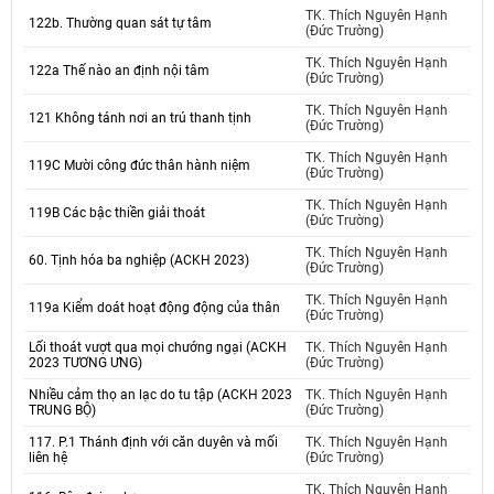
TK. Thích Nguyên Hạnh
122b. Thường quan sát tự tâm
(Đức Trường)
TK. Thích Nguyên Hạnh
122a Thế nào an định nội tâm
(Đức Trường)
TK. Thích Nguyên Hạnh
121 Không tánh nơi an trú thanh tịnh
(Đức Trường)
TK. Thích Nguyên Hạnh
119C Mười công đức thân hành niệm
(Đức Trường)
TK. Thích Nguyên Hạnh
119B Các bậc thiền giải thoát
(Đức Trường)
TK. Thích Nguyên Hạnh
60. Tịnh hóa ba nghiệp (ACKH 2023)
(Đức Trường)
TK. Thích Nguyên Hạnh
119a Kiểm doát hoạt động động của thân
(Đức Trường)
Lối thoát vượt qua mọi chướng ngại (ACKH
TK. Thích Nguyên Hạnh
2023 TƯƠNG ƯNG)
(Đức Trường)
Nhiều cảm thọ an lạc do tu tập (ACKH 2023
TK. Thích Nguyên Hạnh
TRUNG BỘ)
(Đức Trường)
117. P.1 Thánh định với căn duyên và mối
TK. Thích Nguyên Hạnh
liên hệ
(Đức Trường)
TK. Thích Nguyên Hạnh