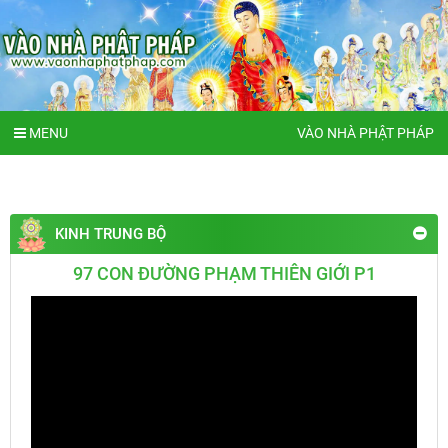
MENU
VÀO NHÀ PHẬT PHÁP
KINH TRUNG BỘ
97 CON ĐƯỜNG PHẠM THIÊN GIỚI P1