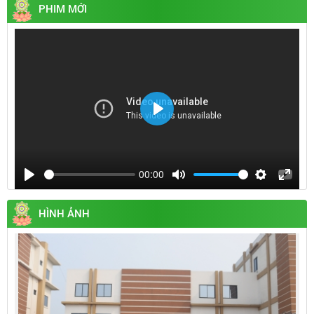
PHIM MỚI
Play
00:00
Play
Mute
Settings
Enter
fullsc
HÌNH ẢNH