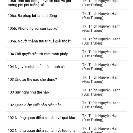
106b. Bốn bất động từ vô sở hữu và.phi
TK. Thích Nguyên Hạnh
tưởng phi phi tưởng xứ
(Đức Trường)
TK. Thích Nguyên Hạnh
106a. Ba pháp lợi ích bất động
(Đức Trường)
TK. Thích Nguyên Hạnh
105b. Phòng hộ với sáu xúc xứ
(Đức Trường)
TK. Thích Nguyên Hạnh
105a. Người thành tựu trí tuệ giải thoát
(Đức Trường)
TK. Thích Nguyên Hạnh
104 Giải quyết diêt trừ các tránh pháp
(Đức Trường)
TK. Thích Nguyên Hạnh
104 Nguyên nhân dẫn đến tranh cãi
(Đức Trường)
TK. Thích Nguyên Hạnh
103 Ứng xử thế nào cho đúng?
(Đức Trường)
TK. Thích Nguyên Hạnh
103 Suy nghĩ như thế nào
(Đức Trường)
TK. Thích Nguyên Hạnh
102 Quan điểm Niết bàn hiện tiền
(Đức Trường)
TK. Thích Nguyên Hạnh
102 Những quan điểm sai lầm về quá khứ
(Đức Trường)
TK. Thích Nguyên Hạnh
102 Những quan điểm sai lầm về tương lai
(Đức Trường)