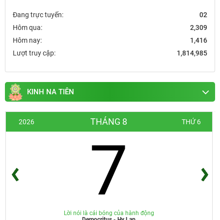
Đang trực tuyến:
02
Hôm qua:
2,309
Hôm nay:
1,416
Lượt truy cập:
1,814,985
KINH NA TIÊN
THÁNG 8
2026
THỨ 6
7
Lời nói là cái bóng của hành động
Democritus - Hy Lạp