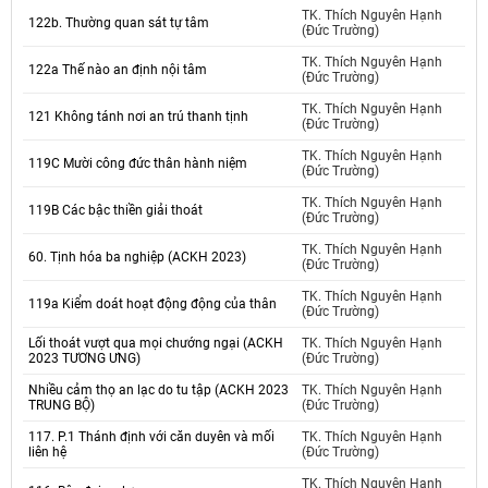
TK. Thích Nguyên Hạnh
122b. Thường quan sát tự tâm
(Đức Trường)
TK. Thích Nguyên Hạnh
122a Thế nào an định nội tâm
(Đức Trường)
TK. Thích Nguyên Hạnh
121 Không tánh nơi an trú thanh tịnh
(Đức Trường)
TK. Thích Nguyên Hạnh
119C Mười công đức thân hành niệm
(Đức Trường)
TK. Thích Nguyên Hạnh
119B Các bậc thiền giải thoát
(Đức Trường)
TK. Thích Nguyên Hạnh
60. Tịnh hóa ba nghiệp (ACKH 2023)
(Đức Trường)
TK. Thích Nguyên Hạnh
119a Kiểm doát hoạt động động của thân
(Đức Trường)
Lối thoát vượt qua mọi chướng ngại (ACKH
TK. Thích Nguyên Hạnh
2023 TƯƠNG ƯNG)
(Đức Trường)
Nhiều cảm thọ an lạc do tu tập (ACKH 2023
TK. Thích Nguyên Hạnh
TRUNG BỘ)
(Đức Trường)
117. P.1 Thánh định với căn duyên và mối
TK. Thích Nguyên Hạnh
liên hệ
(Đức Trường)
TK. Thích Nguyên Hạnh