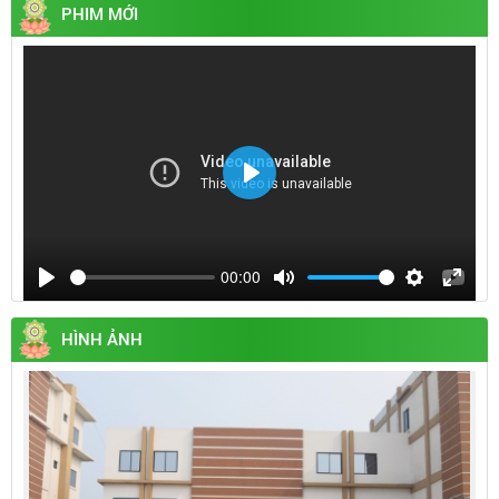
PHIM MỚI
Play
00:00
Play
Mute
Settings
Enter
fullsc
HÌNH ẢNH