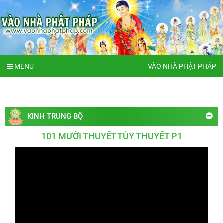
MENU
VÀO NHÀ PHẬT PHÁP
KINH TRUNG BỘ
101 MƯỜI THUYẾT TÙY THUYẾT P1