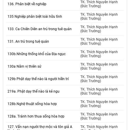
TK. Thích Nguyên Hạnh
136. Phân biệt về nghiệp
(Đức Trường)
TK. Thích Nguyên Hạnh
135 Nghiệp phân biệt loài hữu tình
(Đức Trường)
TK. Thích Nguyên Hạnh
133. Ca Chiên Diên an trú trong tuê quán
(Đức Trường)
TK. Thích Nguyên Hạnh
131. An trú trong tuệ quán
(Đức Trường)
TK. Thích Nguyên Hạnh
130b.Những thống khổ của Địa ngục
(Đức Trường)
TK. Thích Nguyên Hạnh
130a Năm vị thiên sứ
(Đức Trường)
TK. Thích Nguyên Hạnh
129b Phật dạy thế nào là người hiền trí
(Đức Trường)
TK. Thích Nguyên Hạnh
219a. Phật dạy thế nào là kẻ ngu
(Đức Trường)
TK. Thích Nguyên Hạnh
128b.Nghệ thuật sống hòa hợp
(Đức Trường)
TK. Thích Nguyên Hạnh
128a. Tránh hơn thua sống hòa hợp
(Đức Trường)
127. Vấn nạn người thợ mộc và tôn giả A
TK. Thích Nguyên Hạnh