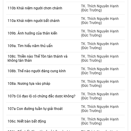
TK. Thích Nguyên Hạnh
110b Khái niệm người chơn chánh
(Đức Trường)
TK. Thích Nguyên Hạnh
110a Khái niệm người bất chánh
(Đức Trường)
TK. Thích Nguyên Hạnh
109b. Ảnh hưởng của thân kiến
(Đức Trường)
TK. Thích Nguyên Hạnh
109a. Tìm hiểu năm thủ uẩn
(Đức Trường)
108c. Thiền nào Thế Tôn tán thánh và
TK. Thích Nguyên Hạnh
không tán thán
(Đức Trường)
TK. Thích Nguyên Hạnh
108b. Thế nào người đáng cung kính
(Đức Trường)
TK. Thích Nguyên Hạnh
108a. Nương tựa vào pháp
(Đức Trường)
TK. Thích Nguyên Hạnh
107b Có đạo lộ có chứng đắc dược không?
(Đức Trường)
TK. Thích Nguyên Hạnh
107a Con đường tuần tự giải thoát
(Đức Trường)
TK. Thích Nguyên Hạnh
106c. Niết bàn bất động
(Đức Trường)