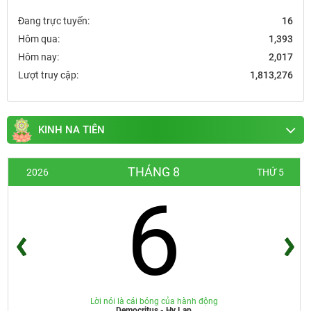
Đang trực tuyến:
16
Hôm qua:
1,393
Hôm nay:
2,017
Lượt truy cập:
1,813,276
KINH NA TIÊN
THÁNG 8
2026
THỨ 5
6
Lời nói là cái bóng của hành động
Democritus - Hy Lạp