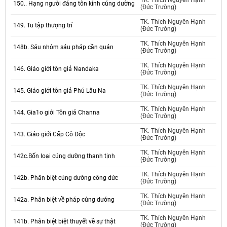
TK. Thích Nguyên Hạnh
150.. Hạng người đáng tôn kính cúng dường
(Đức Trường)
TK. Thích Nguyên Hạnh
149. Tu tập thượng trí
(Đức Trường)
TK. Thích Nguyên Hạnh
148b. Sáu nhóm sáu pháp cần quán
(Đức Trường)
TK. Thích Nguyên Hạnh
146. Giáo giới tôn giả Nandaka
(Đức Trường)
TK. Thích Nguyên Hạnh
145. Giáo giới tôn giả Phú Lâu Na
(Đức Trường)
TK. Thích Nguyên Hạnh
144. Gia1o giới Tôn giả Channa
(Đức Trường)
TK. Thích Nguyên Hạnh
143. Giáo giới Cấp Cô Độc
(Đức Trường)
TK. Thích Nguyên Hạnh
142c.Bốn loại cúng dường thanh tịnh
(Đức Trường)
TK. Thích Nguyên Hạnh
142b. Phân biệt cúng dường công đức
(Đức Trường)
TK. Thích Nguyên Hạnh
142a. Phân biệt về pháp cúng dướng
(Đức Trường)
TK. Thích Nguyên Hạnh
141b. Phân biệt biệt thuyết về sự thật
(Đức Trường)