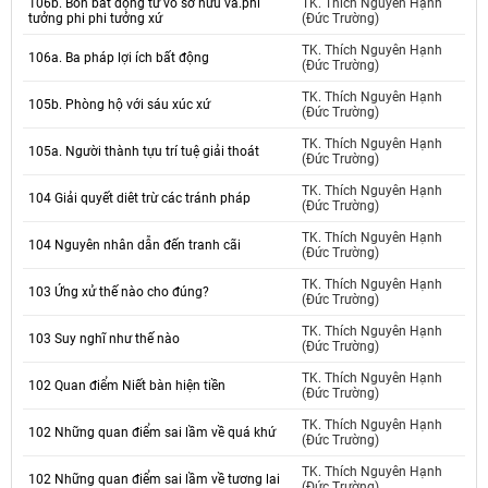
106b. Bốn bất động từ vô sở hữu và.phi
TK. Thích Nguyên Hạnh
tưởng phi phi tưởng xứ
(Đức Trường)
TK. Thích Nguyên Hạnh
106a. Ba pháp lợi ích bất động
(Đức Trường)
TK. Thích Nguyên Hạnh
105b. Phòng hộ với sáu xúc xứ
(Đức Trường)
TK. Thích Nguyên Hạnh
105a. Người thành tựu trí tuệ giải thoát
(Đức Trường)
TK. Thích Nguyên Hạnh
104 Giải quyết diêt trừ các tránh pháp
(Đức Trường)
TK. Thích Nguyên Hạnh
104 Nguyên nhân dẫn đến tranh cãi
(Đức Trường)
TK. Thích Nguyên Hạnh
103 Ứng xử thế nào cho đúng?
(Đức Trường)
TK. Thích Nguyên Hạnh
103 Suy nghĩ như thế nào
(Đức Trường)
TK. Thích Nguyên Hạnh
102 Quan điểm Niết bàn hiện tiền
(Đức Trường)
TK. Thích Nguyên Hạnh
102 Những quan điểm sai lầm về quá khứ
(Đức Trường)
TK. Thích Nguyên Hạnh
102 Những quan điểm sai lầm về tương lai
(Đức Trường)