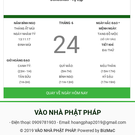
THÁNG 6
NĂM BÍNH NGỌ
NGÀY HẮC ĐẠO *
THÁNG ẤT MÙI
MỆNH NGÀY:
24
NGÀY NHÂM TÝ
TANG ĐỒ MỘC
13:11:18
(GỖ CÂY DÂU)
ĐINH MÙI
TIẾT KHÍ:
ĐẠI THỬ
GIỜ HOÀNG ĐẠO
CANH TÝ:
QUÝ MÃO:
MẬU THÂN:
(23H - 1H)
(5H-7H)
(15H-17H)
TÂN SỬU:
BÍNH NGỌ:
KỶ DẬU:
(1H-3H)
(11H-13H)
(17H-19H)
QUAY VỀ NGÀY HÔM NAY
VÀO NHÀ PHẬT PHÁP
- Điện thoại:
0909781903
- Email: hoangphap2019@gmail.com
© 2019
VÀO NHÀ PHẬT PHÁP.
Powered by
BizMaC