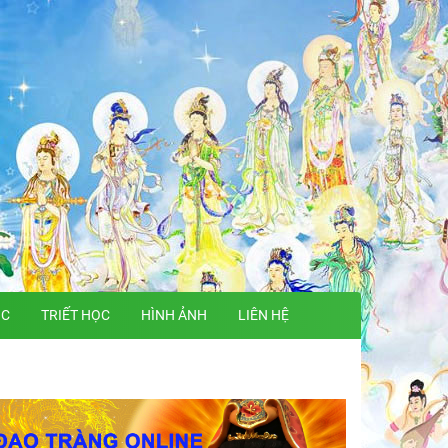
ỌC
TRIẾT HỌC
HÌNH ẢNH
LIÊN HỆ