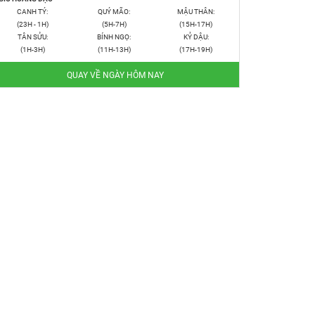
CANH TÝ:
QUÝ MÃO:
MẬU THÂN:
(23H - 1H)
(5H-7H)
(15H-17H)
TÂN SỬU:
BÍNH NGỌ:
KỶ DẬU:
(1H-3H)
(11H-13H)
(17H-19H)
QUAY VỀ NGÀY HÔM NAY