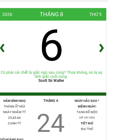
THÁNG 8
2026
THỨ 5
6
Có phải cái chết là giấc ngủ sau cùng? Thưa không, nó là sự
tỉnh giấc cuối cùng.
Scott Sir Walter
THÁNG 6
NĂM BÍNH NGỌ
NGÀY HẮC ĐẠO *
THÁNG ẤT MÙI
MỆNH NGÀY:
24
NGÀY NHÂM TÝ
TANG ĐỒ MỘC
23:43:45
(GỖ CÂY DÂU)
CANH TÝ
TIẾT KHÍ:
ĐẠI THỬ
GIỜ HOÀNG ĐẠO