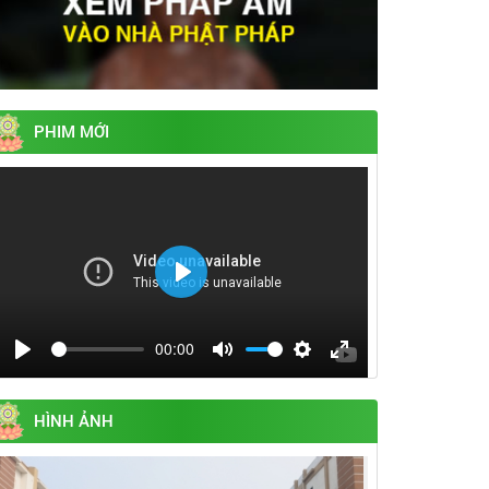
PHIM MỚI
Play
00:00
Play
Mute
Settings
Enter
fullscreen
HÌNH ẢNH