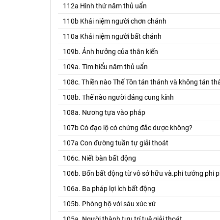
112a Hình thứ năm thủ uẩn
110b Khái niệm người chơn chánh
110a Khái niệm người bất chánh
109b. Ảnh hưởng của thân kiến
109a. Tìm hiểu năm thủ uẩn
108c. Thiền nào Thế Tôn tán thánh và không tán th
108b. Thế nào người đáng cung kính
108a. Nương tựa vào pháp
107b Có đạo lộ có chứng đắc dược không?
107a Con đường tuần tự giải thoát
106c. Niết bàn bất động
106b. Bốn bất động từ vô sở hữu và.phi tưởng phi p
106a. Ba pháp lợi ích bất động
105b. Phòng hộ với sáu xúc xứ
105a. Người thành tựu trí tuệ giải thoát