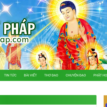
TIN TỨC
BÀI VIẾT
THƠ ĐẠO
CHUYỆN ĐẠO
PHẬT H