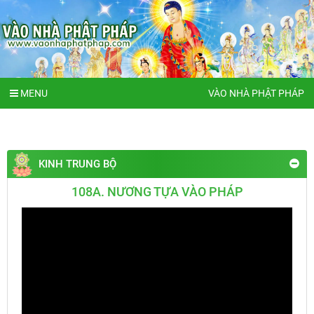
MENU
VÀO NHÀ PHẬT PHÁP
KINH TRUNG BỘ
108A. NƯƠNG TỰA VÀO PHÁP