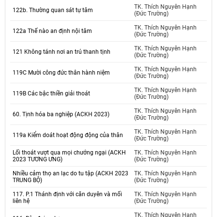
TK. Thích Nguyên Hạnh
122b. Thường quan sát tự tâm
(Đức Trường)
TK. Thích Nguyên Hạnh
122a Thế nào an định nội tâm
(Đức Trường)
TK. Thích Nguyên Hạnh
121 Không tánh nơi an trú thanh tịnh
(Đức Trường)
TK. Thích Nguyên Hạnh
119C Mười công đức thân hành niệm
(Đức Trường)
TK. Thích Nguyên Hạnh
119B Các bậc thiền giải thoát
(Đức Trường)
TK. Thích Nguyên Hạnh
60. Tịnh hóa ba nghiệp (ACKH 2023)
(Đức Trường)
TK. Thích Nguyên Hạnh
119a Kiểm doát hoạt động động của thân
(Đức Trường)
Lối thoát vượt qua mọi chướng ngại (ACKH
TK. Thích Nguyên Hạnh
2023 TƯƠNG ƯNG)
(Đức Trường)
Nhiều cảm thọ an lạc do tu tập (ACKH 2023
TK. Thích Nguyên Hạnh
TRUNG BỘ)
(Đức Trường)
117. P.1 Thánh định với căn duyên và mối
TK. Thích Nguyên Hạnh
liên hệ
(Đức Trường)
TK. Thích Nguyên Hạnh