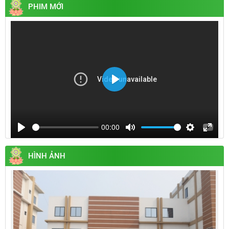
PHIM MỚI
Play
00:00
Play
Mute
Settings
Enter
fullsc
HÌNH ẢNH