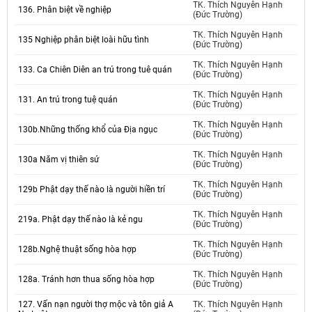
TK. Thích Nguyên Hạnh
136. Phân biệt về nghiệp
(Đức Trường)
TK. Thích Nguyên Hạnh
135 Nghiệp phân biệt loài hữu tình
(Đức Trường)
TK. Thích Nguyên Hạnh
133. Ca Chiên Diên an trú trong tuê quán
(Đức Trường)
TK. Thích Nguyên Hạnh
131. An trú trong tuệ quán
(Đức Trường)
TK. Thích Nguyên Hạnh
130b.Những thống khổ của Địa ngục
(Đức Trường)
TK. Thích Nguyên Hạnh
130a Năm vị thiên sứ
(Đức Trường)
TK. Thích Nguyên Hạnh
129b Phật dạy thế nào là người hiền trí
(Đức Trường)
TK. Thích Nguyên Hạnh
219a. Phật dạy thế nào là kẻ ngu
(Đức Trường)
TK. Thích Nguyên Hạnh
128b.Nghệ thuật sống hòa hợp
(Đức Trường)
TK. Thích Nguyên Hạnh
128a. Tránh hơn thua sống hòa hợp
(Đức Trường)
127. Vấn nạn người thợ mộc và tôn giả A
TK. Thích Nguyên Hạnh