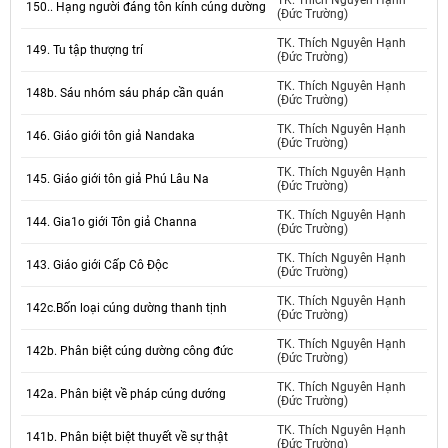
TK. Thích Nguyên Hạnh
150.. Hạng người đáng tôn kính cúng dường
(Đức Trường)
TK. Thích Nguyên Hạnh
149. Tu tập thượng trí
(Đức Trường)
TK. Thích Nguyên Hạnh
148b. Sáu nhóm sáu pháp cần quán
(Đức Trường)
TK. Thích Nguyên Hạnh
146. Giáo giới tôn giả Nandaka
(Đức Trường)
TK. Thích Nguyên Hạnh
145. Giáo giới tôn giả Phú Lâu Na
(Đức Trường)
TK. Thích Nguyên Hạnh
144. Gia1o giới Tôn giả Channa
(Đức Trường)
TK. Thích Nguyên Hạnh
143. Giáo giới Cấp Cô Độc
(Đức Trường)
TK. Thích Nguyên Hạnh
142c.Bốn loại cúng dường thanh tịnh
(Đức Trường)
TK. Thích Nguyên Hạnh
142b. Phân biệt cúng dường công đức
(Đức Trường)
TK. Thích Nguyên Hạnh
142a. Phân biệt về pháp cúng dướng
(Đức Trường)
TK. Thích Nguyên Hạnh
141b. Phân biệt biệt thuyết về sự thật
(Đức Trường)