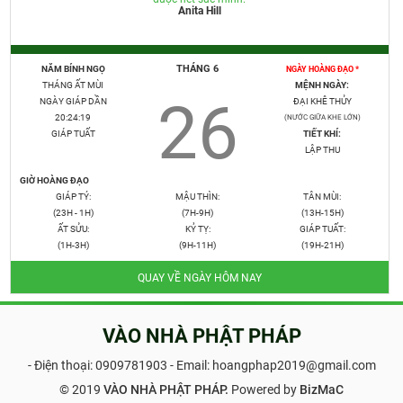
Anita Hill
THÁNG 6
NĂM BÍNH NGỌ
NGÀY HOÀNG ĐẠO *
THÁNG ẤT MÙI
MỆNH NGÀY:
26
NGÀY GIÁP DẦN
ĐẠI KHÊ THỦY
20:24:20
(NƯỚC GIỮA KHE LỚN)
GIÁP TUẤT
TIẾT KHÍ:
LẬP THU
GIỜ HOÀNG ĐẠO
GIÁP TÝ:
MẬU THÌN:
TÂN MÙI:
(23H - 1H)
(7H-9H)
(13H-15H)
ẤT SỬU:
KỶ TỴ:
GIÁP TUẤT:
(1H-3H)
(9H-11H)
(19H-21H)
QUAY VỀ NGÀY HÔM NAY
VÀO NHÀ PHẬT PHÁP
- Điện thoại:
0909781903
- Email: hoangphap2019@gmail.com
© 2019
VÀO NHÀ PHẬT PHÁP.
Powered by
BizMaC