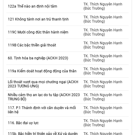
TK. Thích Nguyên Hạnh
122a Thế nào an định nội tâm
(Đức Trường)
TK. Thích Nguyên Hạnh
121 Không tánh nơi an trú thanh tịnh
(Đức Trường)
TK. Thích Nguyên Hạnh
119C Mười công đức thân hành niệm
(Đức Trường)
TK. Thích Nguyên Hạnh
119B Các bậc thiền giải thoát
(Đức Trường)
TK. Thích Nguyên Hạnh
60. Tịnh hóa ba nghiệp (ACKH 2023)
(Đức Trường)
TK. Thích Nguyên Hạnh
119a Kiểm doát hoạt động động của thân
(Đức Trường)
Lối thoát vượt qua mọi chướng ngại (ACKH
TK. Thích Nguyên Hạnh
2023 TƯƠNG ƯNG)
(Đức Trường)
Nhiều cảm thọ an lạc do tu tập (ACKH 2023
TK. Thích Nguyên Hạnh
TRUNG BỘ)
(Đức Trường)
117. P.1 Thánh định với căn duyên và mối
TK. Thích Nguyên Hạnh
liên hệ
(Đức Trường)
TK. Thích Nguyên Hạnh
116. Bậc đại uy lực
(Đức Trường)
115b. Bậc hiền trí thiện xảo về Xứ và duyên
TK. Thích Nguyên Hạnh