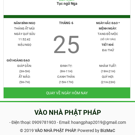
Tục ngữ Nga
THÁNG 6
NĂM BÍNH NGỌ
NGÀY HẮC ĐẠO *
THÁNG ẤT MÙI
MỆNH NGÀY:
25
NGÀY QUÝ SỬU
TANG ĐỒ MỘC
11:52:43
(GỖ CÂY DÂU)
MẬU NGỌ
TIẾT KHÍ:
ĐẠI THỬ
GIỜ HOÀNG ĐẠO
GIÁP DẦN:
ĐINH TỴ:
NHÂM TUẤT:
(3H-5H)
(9H-11H)
(19H-21H)
ẤT MÃO:
CANH THÂN:
QUÝ HỢI:
(5H-7H)
(15H-17H)
(21H-23H)
QUAY VỀ NGÀY HÔM NAY
VÀO NHÀ PHẬT PHÁP
- Điện thoại:
0909781903
- Email: hoangphap2019@gmail.com
© 2019
VÀO NHÀ PHẬT PHÁP.
Powered by
BizMaC