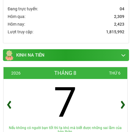
Đang trực tuyến:
04
Hôm qua:
2,309
Hôm nay:
2,423
Lượt truy cập:
1,815,992
KINH NA TIÊN
THÁNG 8
2026
THỨ 6
7
Nếu không có người bạn tốt thì ta khó mà biết được những sai lầm của
bản thân.