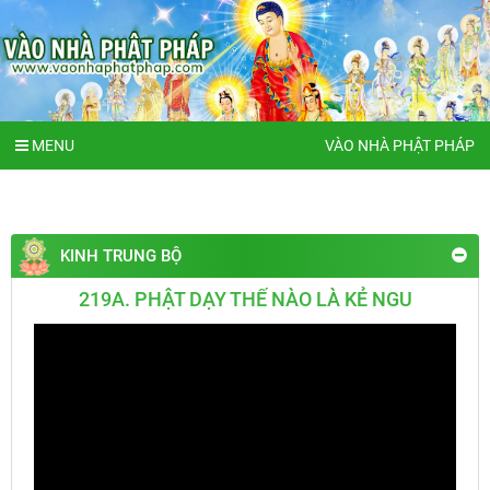
MENU
VÀO NHÀ PHẬT PHÁP
KINH TRUNG BỘ
219A. PHẬT DẠY THẾ NÀO LÀ KẺ NGU