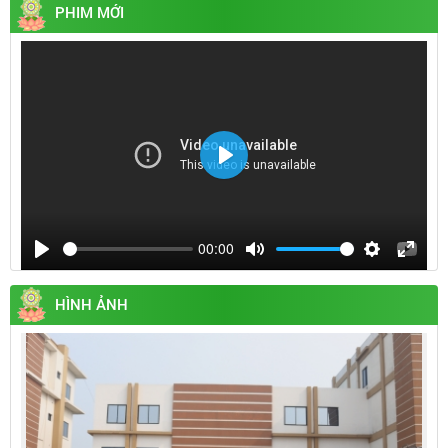
PHIM MỚI
Play
00:00
Play
Mute
Settings
Enter
fullsc
HÌNH ẢNH