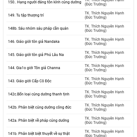
TK. Thích Nguyên Hạnh
150.. Hạng người đáng tôn kính cúng dường
(Đức Trường)
TK. Thích Nguyên Hạnh
149. Tu tập thượng trí
(Đức Trường)
TK. Thích Nguyên Hạnh
148b. Sáu nhóm sáu pháp cần quán
(Đức Trường)
TK. Thích Nguyên Hạnh
146. Giáo giới tôn giả Nandaka
(Đức Trường)
TK. Thích Nguyên Hạnh
145. Giáo giới tôn giả Phú Lâu Na
(Đức Trường)
TK. Thích Nguyên Hạnh
144. Gia1o giới Tôn giả Channa
(Đức Trường)
TK. Thích Nguyên Hạnh
143. Giáo giới Cấp Cô Độc
(Đức Trường)
TK. Thích Nguyên Hạnh
142c.Bốn loại cúng dường thanh tịnh
(Đức Trường)
TK. Thích Nguyên Hạnh
142b. Phân biệt cúng dường công đức
(Đức Trường)
TK. Thích Nguyên Hạnh
142a. Phân biệt về pháp cúng dướng
(Đức Trường)
TK. Thích Nguyên Hạnh
141b. Phân biệt biệt thuyết về sự thật
(Đức Trường)