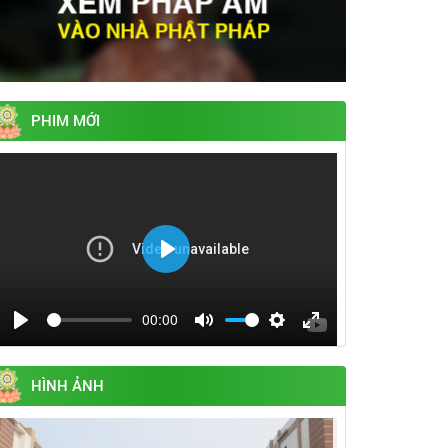
PHIM MỚI
Play
00:00
Play
Mute
Settings
Enter
fullscreen
HÌNH ẢNH