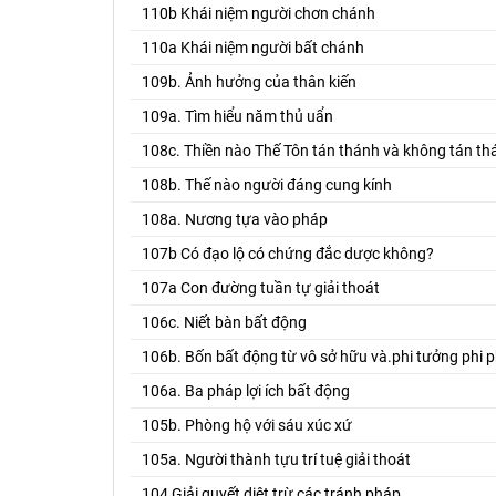
110b Khái niệm người chơn chánh
110a Khái niệm người bất chánh
109b. Ảnh hưởng của thân kiến
109a. Tìm hiểu năm thủ uẩn
108c. Thiền nào Thế Tôn tán thánh và không tán th
108b. Thế nào người đáng cung kính
108a. Nương tựa vào pháp
107b Có đạo lộ có chứng đắc dược không?
107a Con đường tuần tự giải thoát
106c. Niết bàn bất động
106b. Bốn bất động từ vô sở hữu và.phi tưởng phi p
106a. Ba pháp lợi ích bất động
105b. Phòng hộ với sáu xúc xứ
105a. Người thành tựu trí tuệ giải thoát
104 Giải quyết diêt trừ các tránh pháp