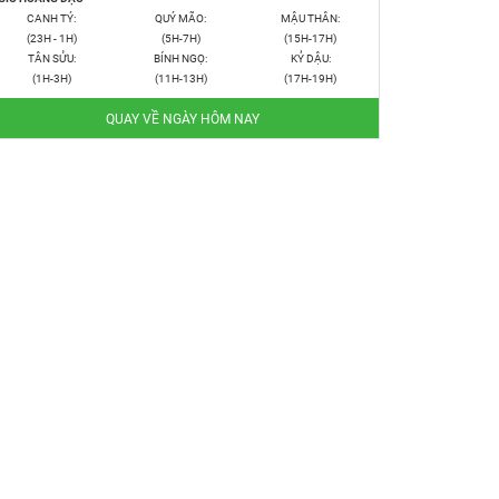
CANH TÝ:
QUÝ MÃO:
MẬU THÂN:
(23H - 1H)
(5H-7H)
(15H-17H)
TÂN SỬU:
BÍNH NGỌ:
KỶ DẬU:
(1H-3H)
(11H-13H)
(17H-19H)
QUAY VỀ NGÀY HÔM NAY