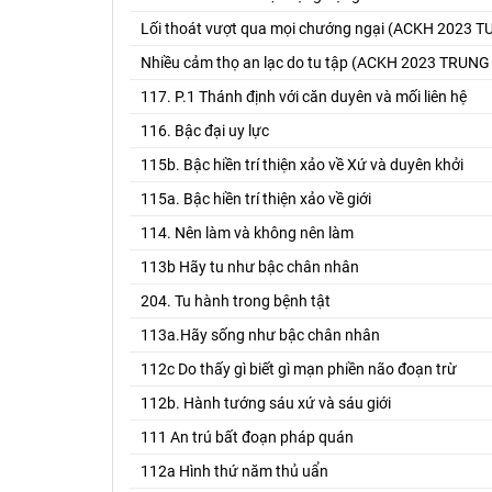
Lối thoát vượt qua mọi chướng ngại (ACKH 2023
Nhiều cảm thọ an lạc do tu tập (ACKH 2023 TRUNG
117. P.1 Thánh định với căn duyên và mối liên hệ
116. Bậc đại uy lực
115b. Bậc hiền trí thiện xảo về Xứ và duyên khởi
115a. Bậc hiền trí thiện xảo về giới
114. Nên làm và không nên làm
113b Hãy tu như bậc chân nhân
204. Tu hành trong bệnh tật
113a.Hãy sống như bậc chân nhân
112c Do thấy gì biết gì mạn phiền não đoạn trừ
112b. Hành tướng sáu xứ và sáu giới
111 An trú bất đoạn pháp quán
112a Hình thứ năm thủ uẩn