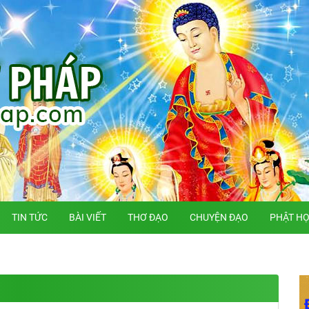
TIN TỨC
BÀI VIẾT
THƠ ĐẠO
CHUYỆN ĐẠO
PHẬT H