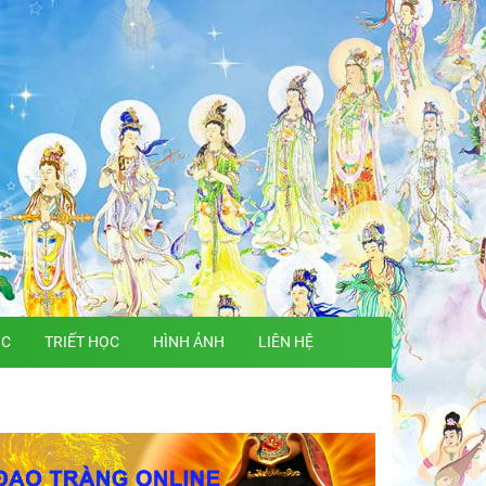
ỌC
TRIẾT HỌC
HÌNH ẢNH
LIÊN HỆ