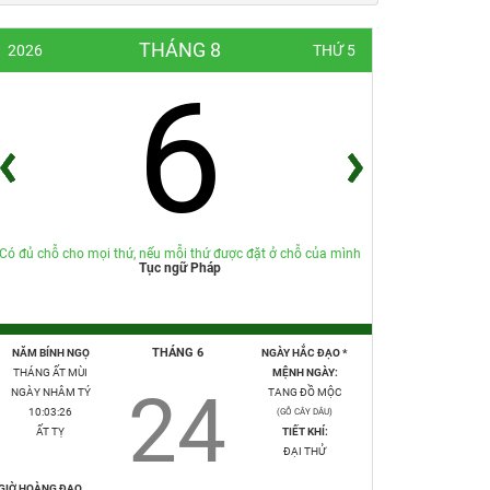
THÁNG 8
2026
THỨ 5
6
Có đủ chỗ cho mọi thứ, nếu mỗi thứ được đặt ở chỗ của mình
Tục ngữ Pháp
THÁNG 6
NĂM BÍNH NGỌ
NGÀY HẮC ĐẠO *
THÁNG ẤT MÙI
MỆNH NGÀY:
24
NGÀY NHÂM TÝ
TANG ĐỒ MỘC
10:03:27
(GỖ CÂY DÂU)
ẤT TỴ
TIẾT KHÍ:
ĐẠI THỬ
GIỜ HOÀNG ĐẠO