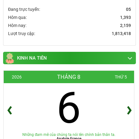
Đang trực tuyến:
05
Hôm qua:
1,393
Hôm nay:
2,159
Lượt truy cập:
1,813,418
KINH NA TIÊN
THÁNG 8
2026
THỨ 5
6
Những đam mê của chúng ta nói lên chính bản thân ta.
Anatole France