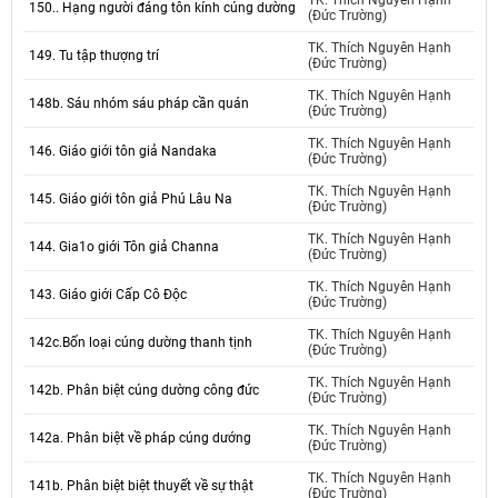
TK. Thích Nguyên Hạnh
150.. Hạng người đáng tôn kính cúng dường
(Đức Trường)
TK. Thích Nguyên Hạnh
149. Tu tập thượng trí
(Đức Trường)
TK. Thích Nguyên Hạnh
148b. Sáu nhóm sáu pháp cần quán
(Đức Trường)
TK. Thích Nguyên Hạnh
146. Giáo giới tôn giả Nandaka
(Đức Trường)
TK. Thích Nguyên Hạnh
145. Giáo giới tôn giả Phú Lâu Na
(Đức Trường)
TK. Thích Nguyên Hạnh
144. Gia1o giới Tôn giả Channa
(Đức Trường)
TK. Thích Nguyên Hạnh
143. Giáo giới Cấp Cô Độc
(Đức Trường)
TK. Thích Nguyên Hạnh
142c.Bốn loại cúng dường thanh tịnh
(Đức Trường)
TK. Thích Nguyên Hạnh
142b. Phân biệt cúng dường công đức
(Đức Trường)
TK. Thích Nguyên Hạnh
142a. Phân biệt về pháp cúng dướng
(Đức Trường)
TK. Thích Nguyên Hạnh
141b. Phân biệt biệt thuyết về sự thật
(Đức Trường)