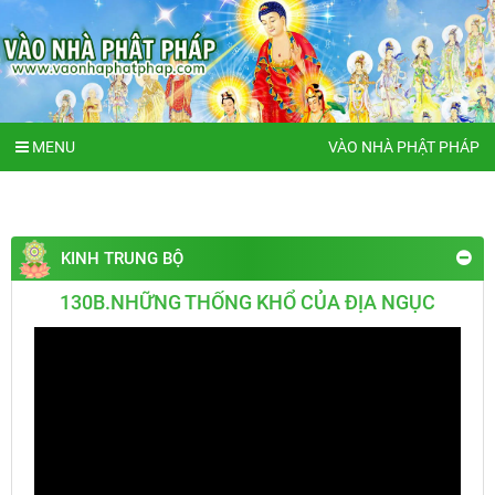
MENU
VÀO NHÀ PHẬT PHÁP
KINH TRUNG BỘ
130B.NHỮNG THỐNG KHỔ CỦA ĐỊA NGỤC