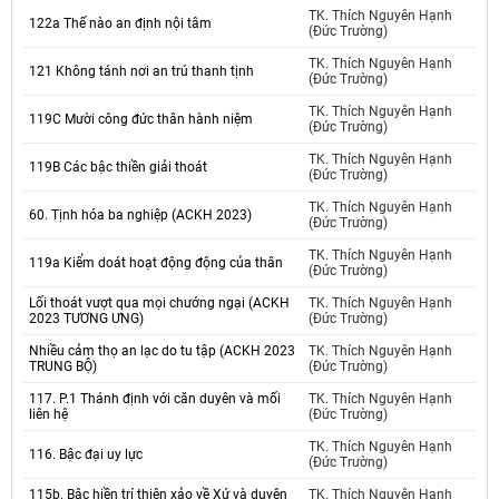
TK. Thích Nguyên Hạnh
122a Thế nào an định nội tâm
(Đức Trường)
TK. Thích Nguyên Hạnh
121 Không tánh nơi an trú thanh tịnh
(Đức Trường)
TK. Thích Nguyên Hạnh
119C Mười công đức thân hành niệm
(Đức Trường)
TK. Thích Nguyên Hạnh
119B Các bậc thiền giải thoát
(Đức Trường)
TK. Thích Nguyên Hạnh
60. Tịnh hóa ba nghiệp (ACKH 2023)
(Đức Trường)
TK. Thích Nguyên Hạnh
119a Kiểm doát hoạt động động của thân
(Đức Trường)
Lối thoát vượt qua mọi chướng ngại (ACKH
TK. Thích Nguyên Hạnh
2023 TƯƠNG ƯNG)
(Đức Trường)
Nhiều cảm thọ an lạc do tu tập (ACKH 2023
TK. Thích Nguyên Hạnh
TRUNG BỘ)
(Đức Trường)
117. P.1 Thánh định với căn duyên và mối
TK. Thích Nguyên Hạnh
liên hệ
(Đức Trường)
TK. Thích Nguyên Hạnh
116. Bậc đại uy lực
(Đức Trường)
115b. Bậc hiền trí thiện xảo về Xứ và duyên
TK. Thích Nguyên Hạnh