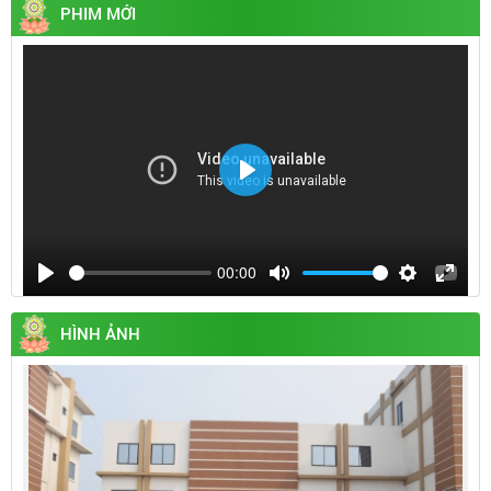
PHIM MỚI
Play
00:00
Play
Mute
Settings
Enter
fullsc
HÌNH ẢNH