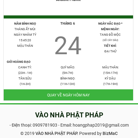
THÁNG 6
NĂM BÍNH NGỌ
NGÀY HẮC ĐẠO *
THÁNG ẤT MÙI
MỆNH NGÀY:
24
NGÀY NHÂM TÝ
TANG ĐỒ MỘC
15:45:21
(GỖ CÂY DÂU)
MẬU THÂN
TIẾT KHÍ:
ĐẠI THỬ
GIỜ HOÀNG ĐẠO
CANH TÝ:
QUÝ MÃO:
MẬU THÂN:
(23H - 1H)
(5H-7H)
(15H-17H)
TÂN SỬU:
BÍNH NGỌ:
KỶ DẬU:
(1H-3H)
(11H-13H)
(17H-19H)
QUAY VỀ NGÀY HÔM NAY
VÀO NHÀ PHẬT PHÁP
- Điện thoại:
0909781903
- Email: hoangphap2019@gmail.com
© 2019
VÀO NHÀ PHẬT PHÁP.
Powered by
BizMaC