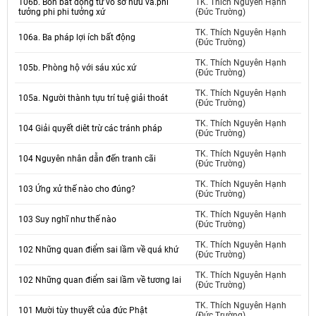
106b. Bốn bất động từ vô sở hữu và.phi
TK. Thích Nguyên Hạnh
tưởng phi phi tưởng xứ
(Đức Trường)
TK. Thích Nguyên Hạnh
106a. Ba pháp lợi ích bất động
(Đức Trường)
TK. Thích Nguyên Hạnh
105b. Phòng hộ với sáu xúc xứ
(Đức Trường)
TK. Thích Nguyên Hạnh
105a. Người thành tựu trí tuệ giải thoát
(Đức Trường)
TK. Thích Nguyên Hạnh
104 Giải quyết diêt trừ các tránh pháp
(Đức Trường)
TK. Thích Nguyên Hạnh
104 Nguyên nhân dẫn đến tranh cãi
(Đức Trường)
TK. Thích Nguyên Hạnh
103 Ứng xử thế nào cho đúng?
(Đức Trường)
TK. Thích Nguyên Hạnh
103 Suy nghĩ như thế nào
(Đức Trường)
TK. Thích Nguyên Hạnh
102 Những quan điểm sai lầm về quá khứ
(Đức Trường)
TK. Thích Nguyên Hạnh
102 Những quan điểm sai lầm về tương lai
(Đức Trường)
TK. Thích Nguyên Hạnh
101 Mười tùy thuyết của đức Phật
(Đức Trường)