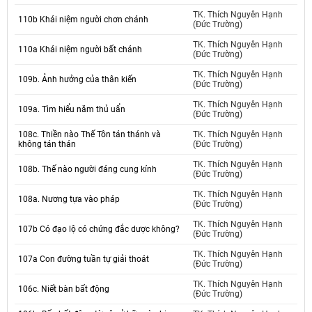
TK. Thích Nguyên Hạnh
110b Khái niệm người chơn chánh
(Đức Trường)
TK. Thích Nguyên Hạnh
110a Khái niệm người bất chánh
(Đức Trường)
TK. Thích Nguyên Hạnh
109b. Ảnh hưởng của thân kiến
(Đức Trường)
TK. Thích Nguyên Hạnh
109a. Tìm hiểu năm thủ uẩn
(Đức Trường)
108c. Thiền nào Thế Tôn tán thánh và
TK. Thích Nguyên Hạnh
không tán thán
(Đức Trường)
TK. Thích Nguyên Hạnh
108b. Thế nào người đáng cung kính
(Đức Trường)
TK. Thích Nguyên Hạnh
108a. Nương tựa vào pháp
(Đức Trường)
TK. Thích Nguyên Hạnh
107b Có đạo lộ có chứng đắc dược không?
(Đức Trường)
TK. Thích Nguyên Hạnh
107a Con đường tuần tự giải thoát
(Đức Trường)
TK. Thích Nguyên Hạnh
106c. Niết bàn bất động
(Đức Trường)