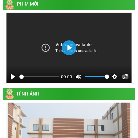
PHIM MỚI
Play
00:00
Play
Mute
Settings
Enter
fullsc
HÌNH ẢNH