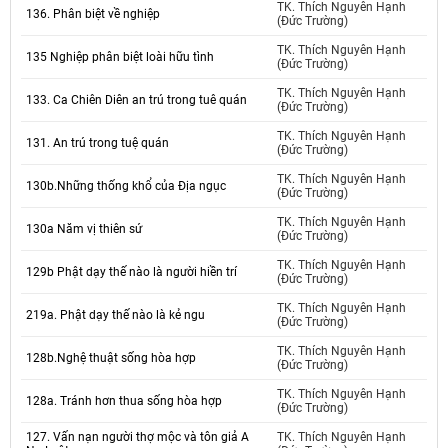
TK. Thích Nguyên Hạnh
136. Phân biệt về nghiệp
(Đức Trường)
TK. Thích Nguyên Hạnh
135 Nghiệp phân biệt loài hữu tình
(Đức Trường)
TK. Thích Nguyên Hạnh
133. Ca Chiên Diên an trú trong tuê quán
(Đức Trường)
TK. Thích Nguyên Hạnh
131. An trú trong tuệ quán
(Đức Trường)
TK. Thích Nguyên Hạnh
130b.Những thống khổ của Địa ngục
(Đức Trường)
TK. Thích Nguyên Hạnh
130a Năm vị thiên sứ
(Đức Trường)
TK. Thích Nguyên Hạnh
129b Phật dạy thế nào là người hiền trí
(Đức Trường)
TK. Thích Nguyên Hạnh
219a. Phật dạy thế nào là kẻ ngu
(Đức Trường)
TK. Thích Nguyên Hạnh
128b.Nghệ thuật sống hòa hợp
(Đức Trường)
TK. Thích Nguyên Hạnh
128a. Tránh hơn thua sống hòa hợp
(Đức Trường)
127. Vấn nạn người thợ mộc và tôn giả A
TK. Thích Nguyên Hạnh