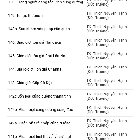
TK. Thích Nguyên Hạnh
150.. Hạng người đáng tôn kính cúng dường
(Đức Trường)
TK. Thích Nguyên Hạnh
149. Tu tập thượng trí
(Đức Trường)
TK. Thích Nguyên Hạnh
148b. Sáu nhóm sáu pháp cần quán
(Đức Trường)
TK. Thích Nguyên Hạnh
146. Giáo giới tôn giả Nandaka
(Đức Trường)
TK. Thích Nguyên Hạnh
145. Giáo giới tôn giả Phú Lâu Na
(Đức Trường)
TK. Thích Nguyên Hạnh
144. Gia1o giới Tôn giả Channa
(Đức Trường)
TK. Thích Nguyên Hạnh
143. Giáo giới Cấp Cô Độc
(Đức Trường)
TK. Thích Nguyên Hạnh
142c.Bốn loại cúng dường thanh tịnh
(Đức Trường)
TK. Thích Nguyên Hạnh
142b. Phân biệt cúng dường công đức
(Đức Trường)
TK. Thích Nguyên Hạnh
142a. Phân biệt về pháp cúng dướng
(Đức Trường)
TK. Thích Nguyên Hạnh
141b. Phân biệt biệt thuyết về sự thật
(Đức Trường)