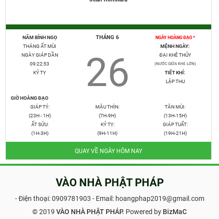
THÁNG 6
NĂM BÍNH NGỌ
NGÀY HOÀNG ĐẠO *
THÁNG ẤT MÙI
MỆNH NGÀY:
26
NGÀY GIÁP DẦN
ĐẠI KHÊ THỦY
09:22:54
(NƯỚC GIỮA KHE LỚN)
KỶ TỴ
TIẾT KHÍ:
LẬP THU
GIỜ HOÀNG ĐẠO
GIÁP TÝ:
MẬU THÌN:
TÂN MÙI:
(23H - 1H)
(7H-9H)
(13H-15H)
ẤT SỬU:
KỶ TỴ:
GIÁP TUẤT:
(1H-3H)
(9H-11H)
(19H-21H)
QUAY VỀ NGÀY HÔM NAY
VÀO NHÀ PHẬT PHÁP
- Điện thoại:
0909781903
- Email: hoangphap2019@gmail.com
© 2019
VÀO NHÀ PHẬT PHÁP.
Powered by
BizMaC