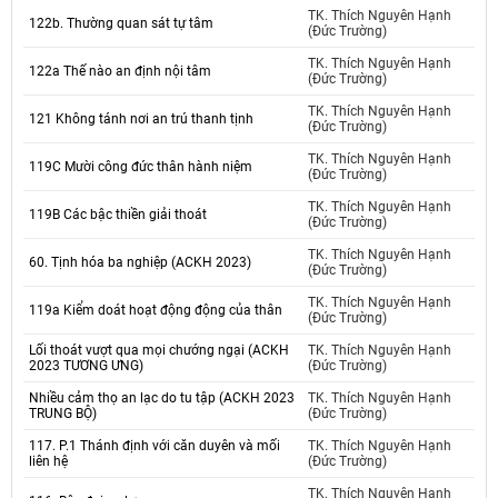
TK. Thích Nguyên Hạnh
122b. Thường quan sát tự tâm
(Đức Trường)
TK. Thích Nguyên Hạnh
122a Thế nào an định nội tâm
(Đức Trường)
TK. Thích Nguyên Hạnh
121 Không tánh nơi an trú thanh tịnh
(Đức Trường)
TK. Thích Nguyên Hạnh
119C Mười công đức thân hành niệm
(Đức Trường)
TK. Thích Nguyên Hạnh
119B Các bậc thiền giải thoát
(Đức Trường)
TK. Thích Nguyên Hạnh
60. Tịnh hóa ba nghiệp (ACKH 2023)
(Đức Trường)
TK. Thích Nguyên Hạnh
119a Kiểm doát hoạt động động của thân
(Đức Trường)
Lối thoát vượt qua mọi chướng ngại (ACKH
TK. Thích Nguyên Hạnh
2023 TƯƠNG ƯNG)
(Đức Trường)
Nhiều cảm thọ an lạc do tu tập (ACKH 2023
TK. Thích Nguyên Hạnh
TRUNG BỘ)
(Đức Trường)
117. P.1 Thánh định với căn duyên và mối
TK. Thích Nguyên Hạnh
liên hệ
(Đức Trường)
TK. Thích Nguyên Hạnh