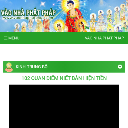
MENU
VÀO NHÀ PHẬT PHÁP
KINH TRUNG BỘ
102 QUAN ĐIỂM NIẾT BÀN HIỆN TIỀN