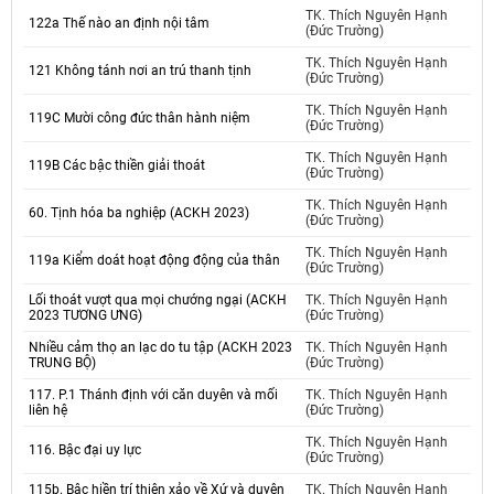
TK. Thích Nguyên Hạnh
122a Thế nào an định nội tâm
(Đức Trường)
TK. Thích Nguyên Hạnh
121 Không tánh nơi an trú thanh tịnh
(Đức Trường)
TK. Thích Nguyên Hạnh
119C Mười công đức thân hành niệm
(Đức Trường)
TK. Thích Nguyên Hạnh
119B Các bậc thiền giải thoát
(Đức Trường)
TK. Thích Nguyên Hạnh
60. Tịnh hóa ba nghiệp (ACKH 2023)
(Đức Trường)
TK. Thích Nguyên Hạnh
119a Kiểm doát hoạt động động của thân
(Đức Trường)
Lối thoát vượt qua mọi chướng ngại (ACKH
TK. Thích Nguyên Hạnh
2023 TƯƠNG ƯNG)
(Đức Trường)
Nhiều cảm thọ an lạc do tu tập (ACKH 2023
TK. Thích Nguyên Hạnh
TRUNG BỘ)
(Đức Trường)
117. P.1 Thánh định với căn duyên và mối
TK. Thích Nguyên Hạnh
liên hệ
(Đức Trường)
TK. Thích Nguyên Hạnh
116. Bậc đại uy lực
(Đức Trường)
115b. Bậc hiền trí thiện xảo về Xứ và duyên
TK. Thích Nguyên Hạnh