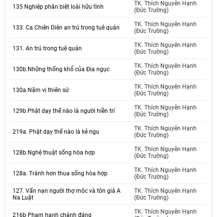
TK. Thích Nguyên Hạnh
135 Nghiệp phân biệt loài hữu tình
(Đức Trường)
TK. Thích Nguyên Hạnh
133. Ca Chiên Diên an trú trong tuê quán
(Đức Trường)
TK. Thích Nguyên Hạnh
131. An trú trong tuệ quán
(Đức Trường)
TK. Thích Nguyên Hạnh
130b.Những thống khổ của Địa ngục
(Đức Trường)
TK. Thích Nguyên Hạnh
130a Năm vị thiên sứ
(Đức Trường)
TK. Thích Nguyên Hạnh
129b Phật dạy thế nào là người hiền trí
(Đức Trường)
TK. Thích Nguyên Hạnh
219a. Phật dạy thế nào là kẻ ngu
(Đức Trường)
TK. Thích Nguyên Hạnh
128b.Nghệ thuật sống hòa hợp
(Đức Trường)
TK. Thích Nguyên Hạnh
128a. Tránh hơn thua sống hòa hợp
(Đức Trường)
127. Vấn nạn người thợ mộc và tôn giả A
TK. Thích Nguyên Hạnh
Na Luật
(Đức Trường)
TK. Thích Nguyên Hạnh
216b Phạm hạnh chánh đáng