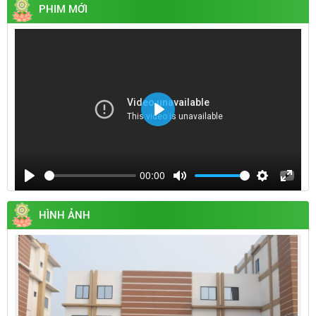
PHIM MỚI
Play
00:00
Play
Mute
Settings
Enter
fullsc
HÌNH ẢNH