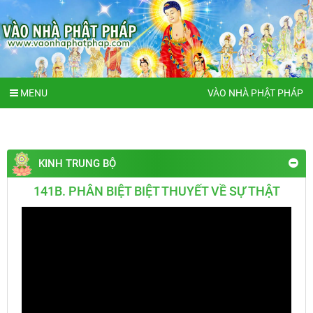
MENU
VÀO NHÀ PHẬT PHÁP
KINH TRUNG BỘ
141B. PHÂN BIỆT BIỆT THUYẾT VỀ SỰ THẬT