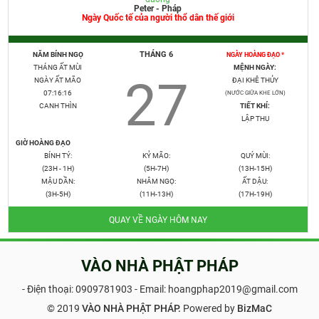
Peter - Pháp
Ngày Quốc tế của người thổ dân thế giới
THÁNG 6
NĂM BÍNH NGỌ
NGÀY HOÀNG ĐẠO *
THÁNG ẤT MÙI
MỆNH NGÀY:
27
NGÀY ẤT MÃO
ĐẠI KHÊ THỦY
07:16:17
(NƯỚC GIỮA KHE LỚN)
CANH THÌN
TIẾT KHÍ:
LẬP THU
GIỜ HOÀNG ĐẠO
BÍNH TÝ:
KỶ MÃO:
QUÝ MÙI:
(23H - 1H)
(5H-7H)
(13H-15H)
MẬU DẦN:
NHÂM NGỌ:
ẤT DẬU:
(3H-5H)
(11H-13H)
(17H-19H)
QUAY VỀ NGÀY HÔM NAY
VÀO NHÀ PHẬT PHÁP
- Điện thoại:
0909781903
- Email: hoangphap2019@gmail.com
© 2019
VÀO NHÀ PHẬT PHÁP.
Powered by
BizMaC