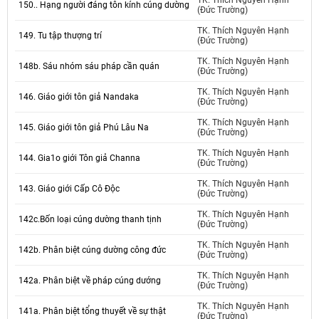
TK. Thích Nguyên Hạnh
150.. Hạng người đáng tôn kính cúng dường
(Đức Trường)
TK. Thích Nguyên Hạnh
149. Tu tập thượng trí
(Đức Trường)
TK. Thích Nguyên Hạnh
148b. Sáu nhóm sáu pháp cần quán
(Đức Trường)
TK. Thích Nguyên Hạnh
146. Giáo giới tôn giả Nandaka
(Đức Trường)
TK. Thích Nguyên Hạnh
145. Giáo giới tôn giả Phú Lâu Na
(Đức Trường)
TK. Thích Nguyên Hạnh
144. Gia1o giới Tôn giả Channa
(Đức Trường)
TK. Thích Nguyên Hạnh
143. Giáo giới Cấp Cô Độc
(Đức Trường)
TK. Thích Nguyên Hạnh
142c.Bốn loại cúng dường thanh tịnh
(Đức Trường)
TK. Thích Nguyên Hạnh
142b. Phân biệt cúng dường công đức
(Đức Trường)
TK. Thích Nguyên Hạnh
142a. Phân biệt về pháp cúng dướng
(Đức Trường)
TK. Thích Nguyên Hạnh
141a. Phân biệt tổng thuyết về sự thật
(Đức Trường)