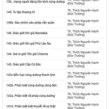
TK. Thích Nguyên Hạnh
150.. Hạng người đáng tôn kính cúng dường
(Đức Trường)
TK. Thích Nguyên Hạnh
149. Tu tập thượng trí
(Đức Trường)
TK. Thích Nguyên Hạnh
148b. Sáu nhóm sáu pháp cần quán
(Đức Trường)
TK. Thích Nguyên Hạnh
146. Giáo giới tôn giả Nandaka
(Đức Trường)
TK. Thích Nguyên Hạnh
145. Giáo giới tôn giả Phú Lâu Na
(Đức Trường)
TK. Thích Nguyên Hạnh
144. Gia1o giới Tôn giả Channa
(Đức Trường)
TK. Thích Nguyên Hạnh
143. Giáo giới Cấp Cô Độc
(Đức Trường)
TK. Thích Nguyên Hạnh
142c.Bốn loại cúng dường thanh tịnh
(Đức Trường)
TK. Thích Nguyên Hạnh
142b. Phân biệt cúng dường công đức
(Đức Trường)
TK. Thích Nguyên Hạnh
142a. Phân biệt về pháp cúng dướng
(Đức Trường)
TK. Thích Nguyên Hạnh
141b. Phân biệt biệt thuyết về sự thật
(Đức Trường)