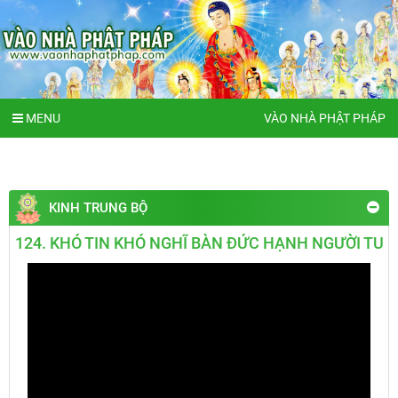
MENU
VÀO NHÀ PHẬT PHÁP
KINH TRUNG BỘ
124. KHÓ TIN KHÓ NGHĨ BÀN ĐỨC HẠNH NGƯỜI TU