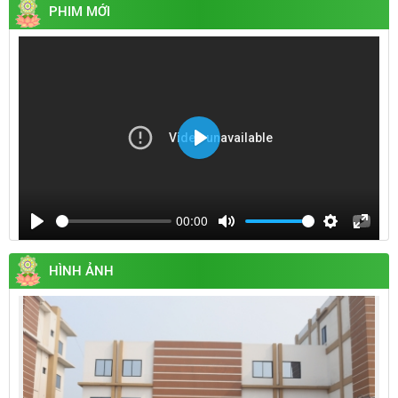
PHIM MỚI
Play
00:00
Play
Mute
Settings
Enter
fullsc
HÌNH ẢNH