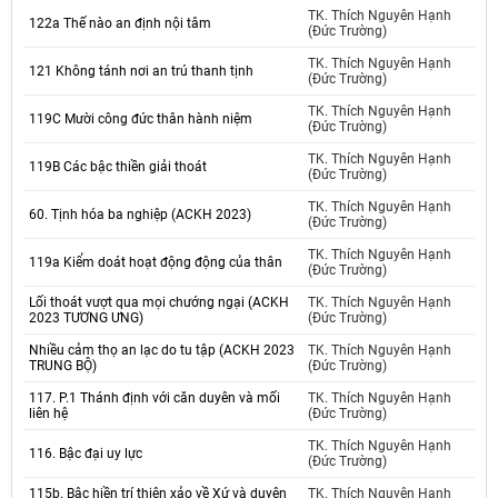
TK. Thích Nguyên Hạnh
122a Thế nào an định nội tâm
(Đức Trường)
TK. Thích Nguyên Hạnh
121 Không tánh nơi an trú thanh tịnh
(Đức Trường)
TK. Thích Nguyên Hạnh
119C Mười công đức thân hành niệm
(Đức Trường)
TK. Thích Nguyên Hạnh
119B Các bậc thiền giải thoát
(Đức Trường)
TK. Thích Nguyên Hạnh
60. Tịnh hóa ba nghiệp (ACKH 2023)
(Đức Trường)
TK. Thích Nguyên Hạnh
119a Kiểm doát hoạt động động của thân
(Đức Trường)
Lối thoát vượt qua mọi chướng ngại (ACKH
TK. Thích Nguyên Hạnh
2023 TƯƠNG ƯNG)
(Đức Trường)
Nhiều cảm thọ an lạc do tu tập (ACKH 2023
TK. Thích Nguyên Hạnh
TRUNG BỘ)
(Đức Trường)
117. P.1 Thánh định với căn duyên và mối
TK. Thích Nguyên Hạnh
liên hệ
(Đức Trường)
TK. Thích Nguyên Hạnh
116. Bậc đại uy lực
(Đức Trường)
115b. Bậc hiền trí thiện xảo về Xứ và duyên
TK. Thích Nguyên Hạnh