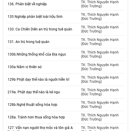
TK. Thích Nguyên Hạnh
136. Phân biệt về nghiệp
(Đức Trường)
TK. Thích Nguyên Hạnh
135 Nghiệp phân biệt loài hữu tình
(Đức Trường)
TK. Thích Nguyên Hạnh
133. Ca Chiên Diên an trú trong tuê quán
(Đức Trường)
TK. Thích Nguyên Hạnh
131. An trú trong tuệ quán
(Đức Trường)
TK. Thích Nguyên Hạnh
130b.Những thống khổ của Địa ngục
(Đức Trường)
TK. Thích Nguyên Hạnh
130a Năm vị thiên sứ
(Đức Trường)
TK. Thích Nguyên Hạnh
129b Phật dạy thế nào là người hiền trí
(Đức Trường)
TK. Thích Nguyên Hạnh
219a. Phật dạy thế nào là kẻ ngu
(Đức Trường)
TK. Thích Nguyên Hạnh
128b.Nghệ thuật sống hòa hợp
(Đức Trường)
TK. Thích Nguyên Hạnh
128a. Tránh hơn thua sống hòa hợp
(Đức Trường)
127. Vấn nạn người thợ mộc và tôn giả A
TK. Thích Nguyên Hạnh