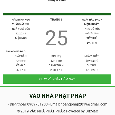
THÁNG 6
NĂM BÍNH NGỌ
NGÀY HẮC ĐẠO *
THÁNG ẤT MÙI
MỆNH NGÀY:
25
NGÀY QUÝ SỬU
TANG ĐỒ MỘC
12:20:45
(GỖ CÂY DÂU)
MẬU NGỌ
TIẾT KHÍ:
ĐẠI THỬ
GIỜ HOÀNG ĐẠO
GIÁP DẦN:
ĐINH TỴ:
NHÂM TUẤT:
(3H-5H)
(9H-11H)
(19H-21H)
ẤT MÃO:
CANH THÂN:
QUÝ HỢI:
(5H-7H)
(15H-17H)
(21H-23H)
QUAY VỀ NGÀY HÔM NAY
VÀO NHÀ PHẬT PHÁP
- Điện thoại:
0909781903
- Email: hoangphap2019@gmail.com
© 2019
VÀO NHÀ PHẬT PHÁP.
Powered by
BizMaC