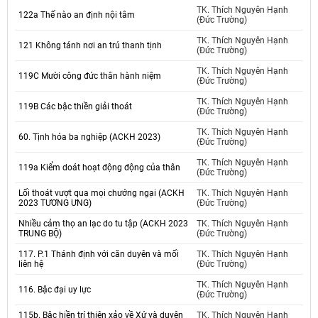
TK. Thích Nguyên Hạnh
122a Thế nào an định nội tâm
(Đức Trường)
TK. Thích Nguyên Hạnh
121 Không tánh nơi an trú thanh tịnh
(Đức Trường)
TK. Thích Nguyên Hạnh
119C Mười công đức thân hành niệm
(Đức Trường)
TK. Thích Nguyên Hạnh
119B Các bậc thiền giải thoát
(Đức Trường)
TK. Thích Nguyên Hạnh
60. Tịnh hóa ba nghiệp (ACKH 2023)
(Đức Trường)
TK. Thích Nguyên Hạnh
119a Kiểm doát hoạt động động của thân
(Đức Trường)
Lối thoát vượt qua mọi chướng ngại (ACKH
TK. Thích Nguyên Hạnh
2023 TƯƠNG ƯNG)
(Đức Trường)
Nhiều cảm thọ an lạc do tu tập (ACKH 2023
TK. Thích Nguyên Hạnh
TRUNG BỘ)
(Đức Trường)
117. P.1 Thánh định với căn duyên và mối
TK. Thích Nguyên Hạnh
liên hệ
(Đức Trường)
TK. Thích Nguyên Hạnh
116. Bậc đại uy lực
(Đức Trường)
115b. Bậc hiền trí thiện xảo về Xứ và duyên
TK. Thích Nguyên Hạnh