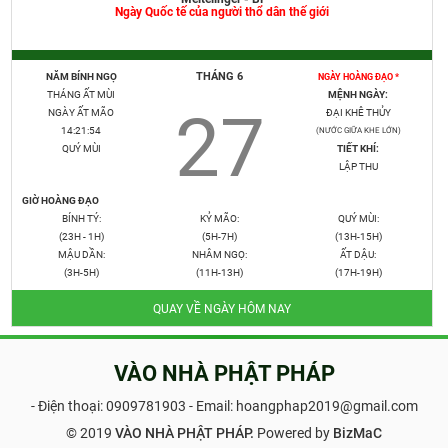
Ngày Quốc tế của người thổ dân thế giới
THÁNG 6
NĂM BÍNH NGỌ
NGÀY HOÀNG ĐẠO *
THÁNG ẤT MÙI
MỆNH NGÀY:
27
NGÀY ẤT MÃO
ĐẠI KHÊ THỦY
14:21:55
(NƯỚC GIỮA KHE LỚN)
QUÝ MÙI
TIẾT KHÍ:
LẬP THU
GIỜ HOÀNG ĐẠO
BÍNH TÝ:
KỶ MÃO:
QUÝ MÙI:
(23H - 1H)
(5H-7H)
(13H-15H)
MẬU DẦN:
NHÂM NGỌ:
ẤT DẬU:
(3H-5H)
(11H-13H)
(17H-19H)
QUAY VỀ NGÀY HÔM NAY
VÀO NHÀ PHẬT PHÁP
- Điện thoại:
0909781903
- Email: hoangphap2019@gmail.com
© 2019
VÀO NHÀ PHẬT PHÁP.
Powered by
BizMaC