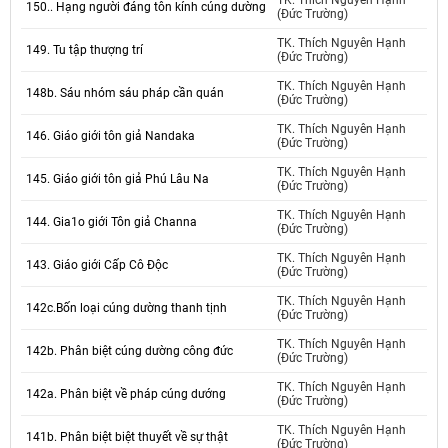
TK. Thích Nguyên Hạnh
150.. Hạng người đáng tôn kính cúng dường
(Đức Trường)
TK. Thích Nguyên Hạnh
149. Tu tập thượng trí
(Đức Trường)
TK. Thích Nguyên Hạnh
148b. Sáu nhóm sáu pháp cần quán
(Đức Trường)
TK. Thích Nguyên Hạnh
146. Giáo giới tôn giả Nandaka
(Đức Trường)
TK. Thích Nguyên Hạnh
145. Giáo giới tôn giả Phú Lâu Na
(Đức Trường)
TK. Thích Nguyên Hạnh
144. Gia1o giới Tôn giả Channa
(Đức Trường)
TK. Thích Nguyên Hạnh
143. Giáo giới Cấp Cô Độc
(Đức Trường)
TK. Thích Nguyên Hạnh
142c.Bốn loại cúng dường thanh tịnh
(Đức Trường)
TK. Thích Nguyên Hạnh
142b. Phân biệt cúng dường công đức
(Đức Trường)
TK. Thích Nguyên Hạnh
142a. Phân biệt về pháp cúng dướng
(Đức Trường)
TK. Thích Nguyên Hạnh
141b. Phân biệt biệt thuyết về sự thật
(Đức Trường)