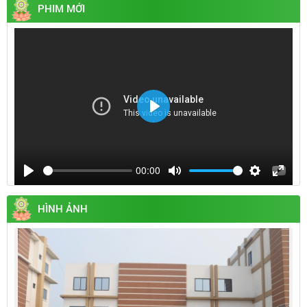
PHIM MỚI
Play
00:00
Play
Mute
Settings
Enter
fullsc
HÌNH ẢNH