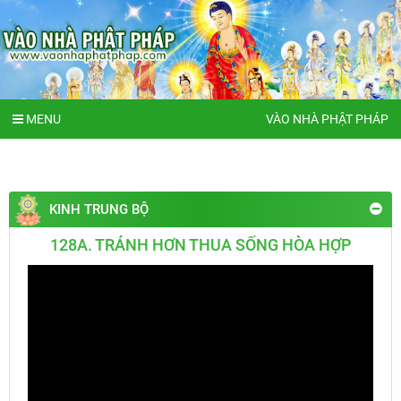
MENU
VÀO NHÀ PHẬT PHÁP
KINH TRUNG BỘ
128A. TRÁNH HƠN THUA SỐNG HÒA HỢP