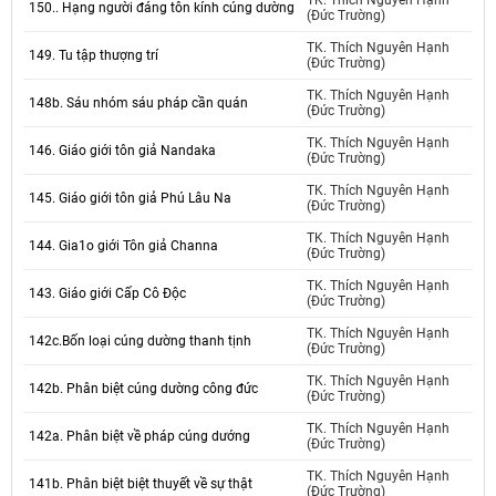
TK. Thích Nguyên Hạnh
150.. Hạng người đáng tôn kính cúng dường
(Đức Trường)
TK. Thích Nguyên Hạnh
149. Tu tập thượng trí
(Đức Trường)
TK. Thích Nguyên Hạnh
148b. Sáu nhóm sáu pháp cần quán
(Đức Trường)
TK. Thích Nguyên Hạnh
146. Giáo giới tôn giả Nandaka
(Đức Trường)
TK. Thích Nguyên Hạnh
145. Giáo giới tôn giả Phú Lâu Na
(Đức Trường)
TK. Thích Nguyên Hạnh
144. Gia1o giới Tôn giả Channa
(Đức Trường)
TK. Thích Nguyên Hạnh
143. Giáo giới Cấp Cô Độc
(Đức Trường)
TK. Thích Nguyên Hạnh
142c.Bốn loại cúng dường thanh tịnh
(Đức Trường)
TK. Thích Nguyên Hạnh
142b. Phân biệt cúng dường công đức
(Đức Trường)
TK. Thích Nguyên Hạnh
142a. Phân biệt về pháp cúng dướng
(Đức Trường)
TK. Thích Nguyên Hạnh
141b. Phân biệt biệt thuyết về sự thật
(Đức Trường)