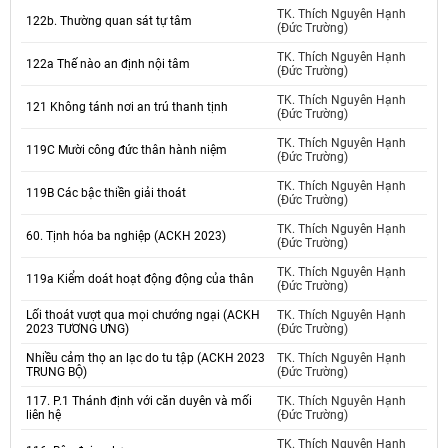
TK. Thích Nguyên Hạnh
122b. Thường quan sát tự tâm
(Đức Trường)
TK. Thích Nguyên Hạnh
122a Thế nào an định nội tâm
(Đức Trường)
TK. Thích Nguyên Hạnh
121 Không tánh nơi an trú thanh tịnh
(Đức Trường)
TK. Thích Nguyên Hạnh
119C Mười công đức thân hành niệm
(Đức Trường)
TK. Thích Nguyên Hạnh
119B Các bậc thiền giải thoát
(Đức Trường)
TK. Thích Nguyên Hạnh
60. Tịnh hóa ba nghiệp (ACKH 2023)
(Đức Trường)
TK. Thích Nguyên Hạnh
119a Kiểm doát hoạt động động của thân
(Đức Trường)
Lối thoát vượt qua mọi chướng ngại (ACKH
TK. Thích Nguyên Hạnh
2023 TƯƠNG ƯNG)
(Đức Trường)
Nhiều cảm thọ an lạc do tu tập (ACKH 2023
TK. Thích Nguyên Hạnh
TRUNG BỘ)
(Đức Trường)
117. P.1 Thánh định với căn duyên và mối
TK. Thích Nguyên Hạnh
liên hệ
(Đức Trường)
TK. Thích Nguyên Hạnh