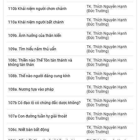
TK. Thích Nguyên Hạnh
110b Khái niệm người chơn chánh
(Đức Trường)
TK. Thích Nguyên Hạnh
110a Khái niệm người bất chánh
(Đức Trường)
TK. Thích Nguyên Hạnh
109b. Ảnh hưởng của thân kiến
(Đức Trường)
TK. Thích Nguyên Hạnh
109a. Tìm hiểu năm thủ uẩn
(Đức Trường)
108c. Thiền nào Thế Tôn tán thánh và
TK. Thích Nguyên Hạnh
không tán thán
(Đức Trường)
TK. Thích Nguyên Hạnh
108b. Thế nào người đáng cung kính
(Đức Trường)
TK. Thích Nguyên Hạnh
108a. Nương tựa vào pháp
(Đức Trường)
TK. Thích Nguyên Hạnh
107b Có đạo lộ có chứng đắc dược không?
(Đức Trường)
TK. Thích Nguyên Hạnh
107a Con đường tuần tự giải thoát
(Đức Trường)
TK. Thích Nguyên Hạnh
106c. Niết bàn bất động
(Đức Trường)