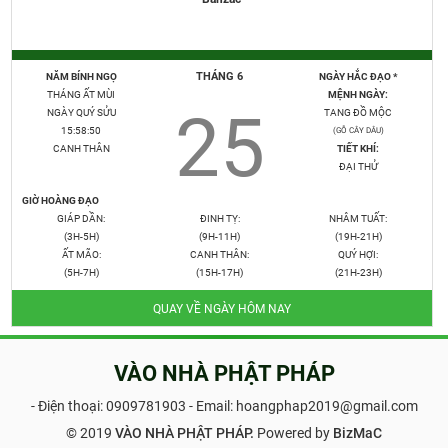
THÁNG 6
NĂM BÍNH NGỌ
NGÀY HẮC ĐẠO *
THÁNG ẤT MÙI
MỆNH NGÀY:
25
NGÀY QUÝ SỬU
TANG ĐỒ MỘC
15:58:51
(GỖ CÂY DÂU)
CANH THÂN
TIẾT KHÍ:
ĐẠI THỬ
GIỜ HOÀNG ĐẠO
GIÁP DẦN:
ĐINH TỴ:
NHÂM TUẤT:
(3H-5H)
(9H-11H)
(19H-21H)
ẤT MÃO:
CANH THÂN:
QUÝ HỢI:
(5H-7H)
(15H-17H)
(21H-23H)
QUAY VỀ NGÀY HÔM NAY
VÀO NHÀ PHẬT PHÁP
- Điện thoại:
0909781903
- Email: hoangphap2019@gmail.com
© 2019
VÀO NHÀ PHẬT PHÁP.
Powered by
BizMaC