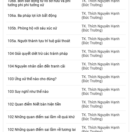
106b. Bốn bất động từ vô sở hữu và.phi
TK. Thích Nguyên Hạnh
tưởng phi phi tưởng xứ
(Đức Trường)
TK. Thích Nguyên Hạnh
106a. Ba pháp lợi ích bất động
(Đức Trường)
TK. Thích Nguyên Hạnh
105b. Phòng hộ với sáu xúc xứ
(Đức Trường)
TK. Thích Nguyên Hạnh
105a. Người thành tựu trí tuệ giải thoát
(Đức Trường)
TK. Thích Nguyên Hạnh
104 Giải quyết diêt trừ các tránh pháp
(Đức Trường)
TK. Thích Nguyên Hạnh
104 Nguyên nhân dẫn đến tranh cãi
(Đức Trường)
TK. Thích Nguyên Hạnh
103 Ứng xử thế nào cho đúng?
(Đức Trường)
TK. Thích Nguyên Hạnh
103 Suy nghĩ như thế nào
(Đức Trường)
TK. Thích Nguyên Hạnh
102 Quan điểm Niết bàn hiện tiền
(Đức Trường)
TK. Thích Nguyên Hạnh
102 Những quan điểm sai lầm về quá khứ
(Đức Trường)
TK. Thích Nguyên Hạnh
102 Những quan điểm sai lầm về tương lai
(Đức Trường)