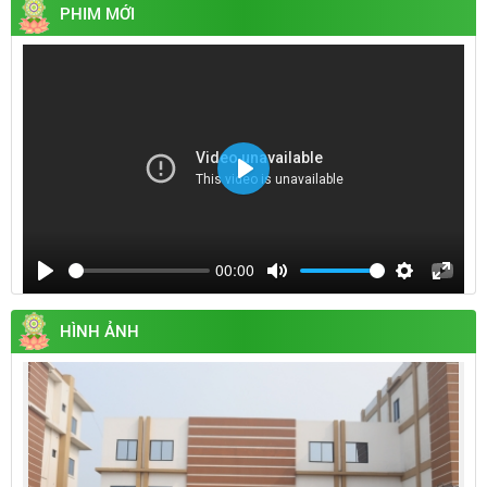
PHIM MỚI
Play
00:00
Play
Mute
Settings
Enter
fullsc
HÌNH ẢNH