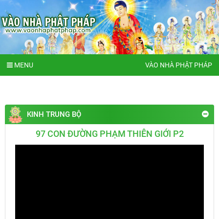
MENU
VÀO NHÀ PHẬT PHÁP
KINH TRUNG BỘ
97 CON ĐƯỜNG PHẠM THIÊN GIỚI P2