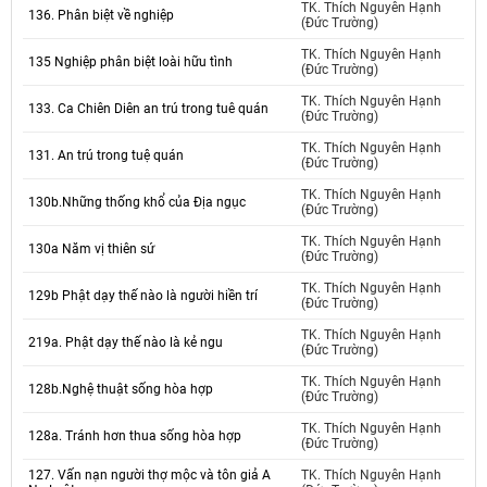
TK. Thích Nguyên Hạnh
136. Phân biệt về nghiệp
(Đức Trường)
TK. Thích Nguyên Hạnh
135 Nghiệp phân biệt loài hữu tình
(Đức Trường)
TK. Thích Nguyên Hạnh
133. Ca Chiên Diên an trú trong tuê quán
(Đức Trường)
TK. Thích Nguyên Hạnh
131. An trú trong tuệ quán
(Đức Trường)
TK. Thích Nguyên Hạnh
130b.Những thống khổ của Địa ngục
(Đức Trường)
TK. Thích Nguyên Hạnh
130a Năm vị thiên sứ
(Đức Trường)
TK. Thích Nguyên Hạnh
129b Phật dạy thế nào là người hiền trí
(Đức Trường)
TK. Thích Nguyên Hạnh
219a. Phật dạy thế nào là kẻ ngu
(Đức Trường)
TK. Thích Nguyên Hạnh
128b.Nghệ thuật sống hòa hợp
(Đức Trường)
TK. Thích Nguyên Hạnh
128a. Tránh hơn thua sống hòa hợp
(Đức Trường)
127. Vấn nạn người thợ mộc và tôn giả A
TK. Thích Nguyên Hạnh