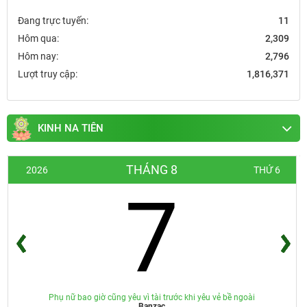
Đang trực tuyến:
11
Hôm qua:
2,309
Hôm nay:
2,796
Lượt truy cập:
1,816,371
KINH NA TIÊN
THÁNG 8
2026
THỨ 6
7
Phụ nữ bao giờ cũng yêu vì tài trước khi yêu vẻ bề ngoài
Banzac