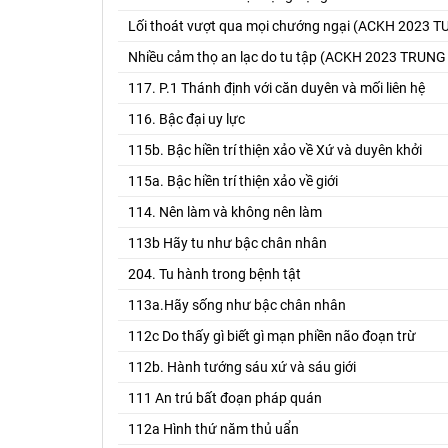
Lối thoát vượt qua mọi chướng ngại (ACKH 2023
Nhiều cảm thọ an lạc do tu tập (ACKH 2023 TRUNG
117. P.1 Thánh định với căn duyên và mối liên hệ
116. Bậc đại uy lực
115b. Bậc hiền trí thiện xảo về Xứ và duyên khởi
115a. Bậc hiền trí thiện xảo về giới
114. Nên làm và không nên làm
113b Hãy tu như bậc chân nhân
204. Tu hành trong bệnh tật
113a.Hãy sống như bậc chân nhân
112c Do thấy gì biết gì mạn phiền não đoạn trừ
112b. Hành tướng sáu xứ và sáu giới
111 An trú bất đoạn pháp quán
112a Hình thứ năm thủ uẩn