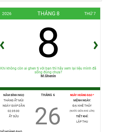
THÁNG 8
2026
THỨ 7
8
Khi không còn ai ghen tị với bạn thì hãy xem lại liệu mình đã
sống đúng chưa?
M.Ghenin
THÁNG 6
NĂM BÍNH NGỌ
NGÀY HOÀNG ĐẠO *
THÁNG ẤT MÙI
MỆNH NGÀY:
26
NGÀY GIÁP DẦN
ĐẠI KHÊ THỦY
02:35:01
(NƯỚC GIỮA KHE LỚN)
ẤT SỬU
TIẾT KHÍ:
LẬP THU
GIỜ HOÀNG ĐẠO