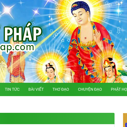
TIN TỨC
BÀI VIẾT
THƠ ĐẠO
CHUYỆN ĐẠO
PHẬT H