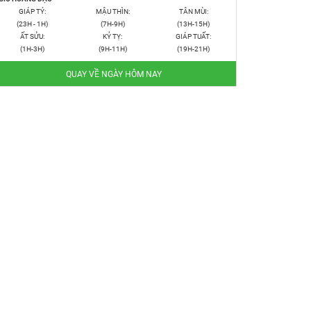
GIÁP TÝ:
MẬU THÌN:
TÂN MÙI:
(23H - 1H)
(7H-9H)
(13H-15H)
ẤT SỬU:
KỶ TỴ:
GIÁP TUẤT:
(1H-3H)
(9H-11H)
(19H-21H)
QUAY VỀ NGÀY HÔM NAY