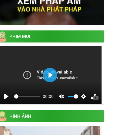
PHIM MỚI
Play
00:00
Play
Mute
Settings
Enter
fullscreen
HÌNH ẢNH