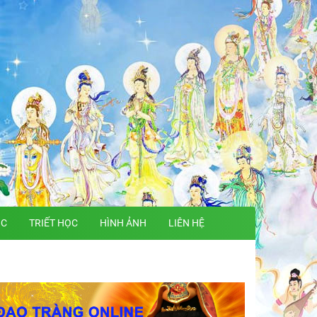
ỌC
TRIẾT HỌC
HÌNH ẢNH
LIÊN HỆ