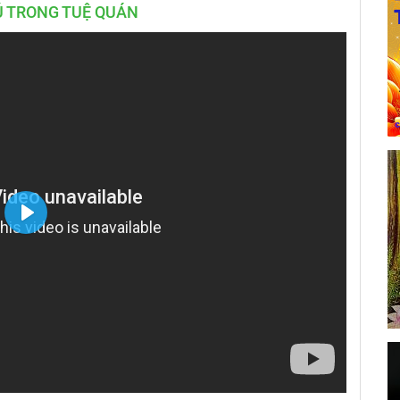
Ú TRONG TUỆ QUÁN
Play