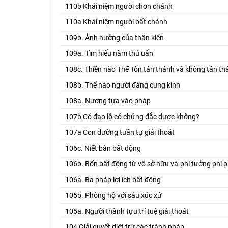
110b Khái niệm người chơn chánh
110a Khái niệm người bất chánh
109b. Ảnh hưởng của thân kiến
109a. Tìm hiểu năm thủ uẩn
108c. Thiền nào Thế Tôn tán thánh và không tán th
108b. Thế nào người đáng cung kính
108a. Nương tựa vào pháp
107b Có đạo lộ có chứng đắc dược không?
107a Con đường tuần tự giải thoát
106c. Niết bàn bất động
106b. Bốn bất động từ vô sở hữu và.phi tưởng phi p
106a. Ba pháp lợi ích bất động
105b. Phòng hộ với sáu xúc xứ
105a. Người thành tựu trí tuệ giải thoát
104 Giải quyết diêt trừ các tránh pháp