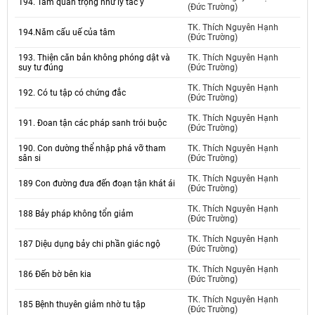
194. Tầm quan trọng như lý tác ý
(Đức Trường)
TK. Thích Nguyên Hạnh
194.Năm cấu uế của tâm
(Đức Trường)
193. Thiện căn bản không phóng dật và
TK. Thích Nguyên Hạnh
suy tư đúng
(Đức Trường)
TK. Thích Nguyên Hạnh
192. Có tu tập có chứng đắc
(Đức Trường)
TK. Thích Nguyên Hạnh
191. Đoan tận các pháp sanh trói buộc
(Đức Trường)
190. Con dường thể nhập phá vỡ tham
TK. Thích Nguyên Hạnh
sân si
(Đức Trường)
TK. Thích Nguyên Hạnh
189 Con đường đưa đến đoạn tận khát ái
(Đức Trường)
TK. Thích Nguyên Hạnh
188 Bảy pháp không tổn giảm
(Đức Trường)
TK. Thích Nguyên Hạnh
187 Diệu dụng bảy chi phần giác ngộ
(Đức Trường)
TK. Thích Nguyên Hạnh
186 Đến bờ bên kia
(Đức Trường)
TK. Thích Nguyên Hạnh
185 Bệnh thuyên giảm nhờ tu tập
(Đức Trường)