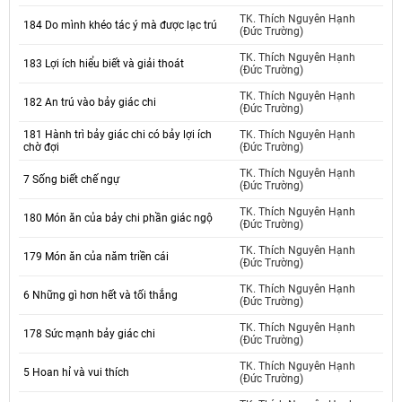
TK. Thích Nguyên Hạnh
184 Do mình khéo tác ý mà được lạc trú
(Đức Trường)
TK. Thích Nguyên Hạnh
183 Lợi ích hiểu biết và giải thoát
(Đức Trường)
TK. Thích Nguyên Hạnh
182 An trú vào bảy giác chi
(Đức Trường)
181 Hành trì bảy giác chi có bảy lợi ích
TK. Thích Nguyên Hạnh
chờ đợi
(Đức Trường)
TK. Thích Nguyên Hạnh
7 Sống biết chế ngự
(Đức Trường)
TK. Thích Nguyên Hạnh
180 Món ăn của bảy chi phần giác ngộ
(Đức Trường)
TK. Thích Nguyên Hạnh
179 Món ăn của năm triền cái
(Đức Trường)
TK. Thích Nguyên Hạnh
6 Những gì hơn hết và tối thắng
(Đức Trường)
TK. Thích Nguyên Hạnh
178 Sức mạnh bảy giác chi
(Đức Trường)
TK. Thích Nguyên Hạnh
5 Hoan hỉ và vui thích
(Đức Trường)