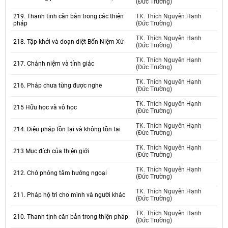
(Đức Trường)
219. Thanh tịnh căn bản trong các thiện
TK. Thích Nguyên Hạnh
pháp
(Đức Trường)
TK. Thích Nguyên Hạnh
218. Tập khởi và đoạn diệt Bốn Niệm Xứ
(Đức Trường)
TK. Thích Nguyên Hạnh
217. Chánh niệm và tỉnh giác
(Đức Trường)
TK. Thích Nguyên Hạnh
216. Pháp chưa từng được nghe
(Đức Trường)
TK. Thích Nguyên Hạnh
215 Hữu học và vô học
(Đức Trường)
TK. Thích Nguyên Hạnh
214. Diệu pháp tồn tại và không tồn tại
(Đức Trường)
TK. Thích Nguyên Hạnh
213 Mục đích của thiện giới
(Đức Trường)
TK. Thích Nguyên Hạnh
212. Chớ phóng tâm hướng ngoại
(Đức Trường)
TK. Thích Nguyên Hạnh
211. Pháp hộ trì cho mình và người khác
(Đức Trường)
TK. Thích Nguyên Hạnh
210. Thanh tịnh căn bản trong thiện pháp
(Đức Trường)