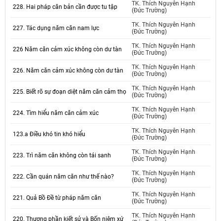
TK. Thích Nguyên Hạnh
228. Hai pháp căn bản cần được tu tập
(Đức Trường)
TK. Thích Nguyên Hạnh
227. Tác dụng năm căn nam lực
(Đức Trường)
TK. Thích Nguyên Hạnh
226 Năm căn cảm xúc không còn dư tàn
(Đức Trường)
TK. Thích Nguyên Hạnh
226. Năm căn cảm xúc không còn dư tàn
(Đức Trường)
TK. Thích Nguyên Hạnh
225. Biết rõ sự đoạn diệt năm căn cảm thọ
(Đức Trường)
TK. Thích Nguyên Hạnh
224. Tìm hiểu năm căn cảm xúc
(Đức Trường)
TK. Thích Nguyên Hạnh
123.a Điều khó tin khó hiểu
(Đức Trường)
TK. Thích Nguyên Hạnh
223. Trì năm căn không còn tái sanh
(Đức Trường)
TK. Thích Nguyên Hạnh
222. Cần quán năm căn như thế nào?
(Đức Trường)
TK. Thích Nguyên Hạnh
221. Quả Bồ Đề từ pháp năm căn
(Đức Trường)
TK. Thích Nguyên Hạnh
220. Thương phần kiết sử và Bốn niệm xứ