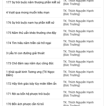
TK. Thích Nguyên Hạnh
177 Sự trói buộc năm thượng phần kiết sử
(Đức Trường)
TK. Thích Nguyên Hạnh
4 Vượt qua mong muốn kiêu mạn
(Đức Trường)
TK. Thích Nguyên Hạnh
176 Sự trói buộc nam hạ phần kiết sử
(Đức Trường)
TK. Thích Nguyên Hạnh
175 Năm thủ uẩn khéo thường che đậy
(Đức Trường)
TK. Thích Nguyên Hạnh
174 Tìm hiêu năm triền cái trở ngại
(Đức Trường)
TK. Thích Nguyên Hạnh
3 Liễu tri con đường giải thoát
(Đức Trường)
TK. Thích Nguyên Hạnh
173 Chớ đám say năm dục công đức
(Đức Trường)
1 Khái quát kinh Tương ưng (TX Ngọc
TK. Thích Nguyên Hạnh
Đểm)
(Đức Trường)
TK. Thích Nguyên Hạnh
172 Hãy tỉnh giác bảy tùy miên tiềm ẩn
(Đức Trường)
TK. Thích Nguyên Hạnh
171 Rời xa bốn hệ phược trói buộc
(Đức Trường)
TK. Thích Nguyên Hạnh
170 Bốn ách phược cần từ bỏ
(Đức Trường)