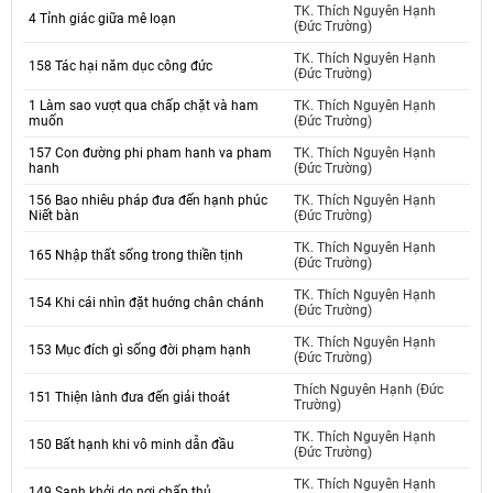
TK. Thích Nguyên Hạnh
4 Tỉnh giác giữa mê loạn
(Đức Trường)
TK. Thích Nguyên Hạnh
158 Tác hại năm dục công đức
(Đức Trường)
1 Làm sao vượt qua chấp chặt và ham
TK. Thích Nguyên Hạnh
muốn
(Đức Trường)
157 Con đường phi pham hanh va pham
TK. Thích Nguyên Hạnh
hanh
(Đức Trường)
156 Bao nhiêu pháp đưa đến hạnh phúc
TK. Thích Nguyên Hạnh
Niết bàn
(Đức Trường)
TK. Thích Nguyên Hạnh
165 Nhập thất sống trong thiền tịnh
(Đức Trường)
TK. Thích Nguyên Hạnh
154 Khi cái nhìn đặt huớng chân chánh
(Đức Trường)
TK. Thích Nguyên Hạnh
153 Mục đích gì sống đời phạm hạnh
(Đức Trường)
Thích Nguyên Hạnh (Đức
151 Thiện lành đưa đến giải thoát
Trường)
TK. Thích Nguyên Hạnh
150 Bất hạnh khi vô minh dẫn đầu
(Đức Trường)
TK. Thích Nguyên Hạnh
149 Sanh khởi do nơi chấp thủ