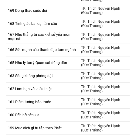
TK. Thích Nguyên Hạnh
169 Dòng thác cuộc đời
(Đức Trường)
TK. Thích Nguyên Hạnh
168 Tỉnh giác ba loại tầm cầu
(Đức Trường)
167 Nhờ thắng trí các kiết sử yếu mòn
TK. Thích Nguyên Hạnh
mục nát
(Đức Trường)
TK. Thích Nguyên Hạnh
166 Sức mạnh của thánh đạo tám ngành
(Đức Trường)
TK. Thích Nguyên Hạnh
165 Như lý tác ý Quan sát đúng đắn
(Đức Trường)
TK. Thích Nguyên Hạnh
163 Sống không phóng dật
(Đức Trường)
TK. Thích Nguyên Hạnh
162 Làm bạn với điều thiện
(Đức Trường)
TK. Thích Nguyên Hạnh
161 Điềm tướng báo trước
(Đức Trường)
TK. Thích Nguyên Hạnh
160 Đến bờ bên kia
(Đức Trường)
TK. Thích Nguyên Hạnh
159 Mục đích gì tu tập theo Phật
(Đức Trường)