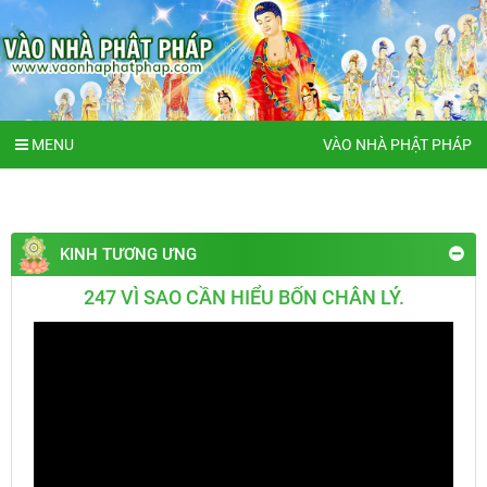
MENU
VÀO NHÀ PHẬT PHÁP
KINH TƯƠNG ƯNG
247 VÌ SAO CẦN HIỂU BỐN CHÂN LÝ.