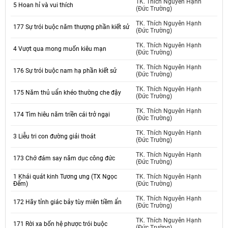
TK. Thích Nguyên Hạnh
5 Hoan hỉ và vui thích
(Đức Trường)
TK. Thích Nguyên Hạnh
177 Sự trói buộc năm thượng phần kiết sử
(Đức Trường)
TK. Thích Nguyên Hạnh
4 Vượt qua mong muốn kiêu mạn
(Đức Trường)
TK. Thích Nguyên Hạnh
176 Sự trói buộc nam hạ phần kiết sử
(Đức Trường)
TK. Thích Nguyên Hạnh
175 Năm thủ uẩn khéo thường che đậy
(Đức Trường)
TK. Thích Nguyên Hạnh
174 Tìm hiêu năm triền cái trở ngại
(Đức Trường)
TK. Thích Nguyên Hạnh
3 Liễu tri con đường giải thoát
(Đức Trường)
TK. Thích Nguyên Hạnh
173 Chớ đám say năm dục công đức
(Đức Trường)
1 Khái quát kinh Tương ưng (TX Ngọc
TK. Thích Nguyên Hạnh
Đểm)
(Đức Trường)
TK. Thích Nguyên Hạnh
172 Hãy tỉnh giác bảy tùy miên tiềm ẩn
(Đức Trường)
TK. Thích Nguyên Hạnh
171 Rời xa bốn hệ phược trói buộc
(Đức Trường)