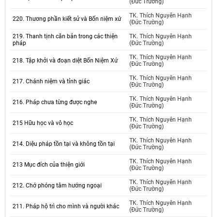
(Đức Trường)
TK. Thích Nguyên Hạnh
220. Thương phần kiết sử và Bốn niệm xứ
(Đức Trường)
219. Thanh tịnh căn bản trong các thiện
TK. Thích Nguyên Hạnh
pháp
(Đức Trường)
TK. Thích Nguyên Hạnh
218. Tập khởi và đoạn diệt Bốn Niệm Xứ
(Đức Trường)
TK. Thích Nguyên Hạnh
217. Chánh niệm và tỉnh giác
(Đức Trường)
TK. Thích Nguyên Hạnh
216. Pháp chưa từng được nghe
(Đức Trường)
TK. Thích Nguyên Hạnh
215 Hữu học và vô học
(Đức Trường)
TK. Thích Nguyên Hạnh
214. Diệu pháp tồn tại và không tồn tại
(Đức Trường)
TK. Thích Nguyên Hạnh
213 Mục đích của thiện giới
(Đức Trường)
TK. Thích Nguyên Hạnh
212. Chớ phóng tâm hướng ngoại
(Đức Trường)
TK. Thích Nguyên Hạnh
211. Pháp hộ trì cho mình và người khác
(Đức Trường)