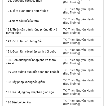
196. Vượt qua các kiêu mạn
(Đức Trường)
TK. Thích Nguyên Hạnh
194. Tầm quan trọng như lý tác ý
(Đức Trường)
TK. Thích Nguyên Hạnh
194.Năm cấu uế của tâm
(Đức Trường)
193. Thiện căn bản không phóng dật và
TK. Thích Nguyên Hạnh
suy tư đúng
(Đức Trường)
TK. Thích Nguyên Hạnh
192. Có tu tập có chứng đắc
(Đức Trường)
TK. Thích Nguyên Hạnh
191. Đoan tận các pháp sanh trói buộc
(Đức Trường)
190. Con dường thể nhập phá vỡ tham
TK. Thích Nguyên Hạnh
sân si
(Đức Trường)
TK. Thích Nguyên Hạnh
189 Con đường đưa đến đoạn tận khát ái
(Đức Trường)
TK. Thích Nguyên Hạnh
188 Bảy pháp không tổn giảm
(Đức Trường)
TK. Thích Nguyên Hạnh
187 Diệu dụng bảy chi phần giác ngộ
(Đức Trường)
TK. Thích Nguyên Hạnh
186 Đến bờ bên kia
(Đức Trường)