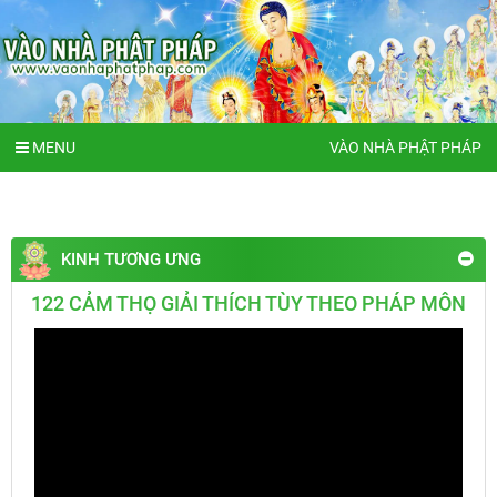
MENU
VÀO NHÀ PHẬT PHÁP
KINH TƯƠNG ƯNG
122 CẢM THỌ GIẢI THÍCH TÙY THEO PHÁP MÔN