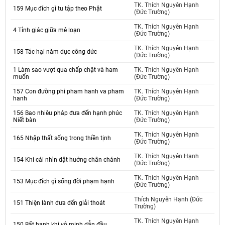
TK. Thích Nguyên Hạnh
159 Mục đích gì tu tập theo Phật
(Đức Trường)
TK. Thích Nguyên Hạnh
4 Tỉnh giác giữa mê loạn
(Đức Trường)
TK. Thích Nguyên Hạnh
158 Tác hại năm dục công đức
(Đức Trường)
1 Làm sao vượt qua chấp chặt và ham
TK. Thích Nguyên Hạnh
muốn
(Đức Trường)
157 Con đường phi pham hanh va pham
TK. Thích Nguyên Hạnh
hanh
(Đức Trường)
156 Bao nhiêu pháp đưa đến hạnh phúc
TK. Thích Nguyên Hạnh
Niết bàn
(Đức Trường)
TK. Thích Nguyên Hạnh
165 Nhập thất sống trong thiền tịnh
(Đức Trường)
TK. Thích Nguyên Hạnh
154 Khi cái nhìn đặt huớng chân chánh
(Đức Trường)
TK. Thích Nguyên Hạnh
153 Mục đích gì sống đời phạm hạnh
(Đức Trường)
Thích Nguyên Hạnh (Đức
151 Thiện lành đưa đến giải thoát
Trường)
TK. Thích Nguyên Hạnh
150 Bất hạnh khi vô minh dẫn đầu