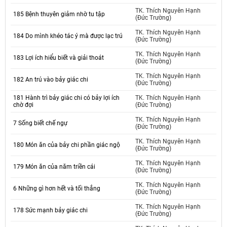
TK. Thích Nguyên Hạnh
185 Bệnh thuyên giảm nhờ tu tập
(Đức Trường)
TK. Thích Nguyên Hạnh
184 Do mình khéo tác ý mà được lạc trú
(Đức Trường)
TK. Thích Nguyên Hạnh
183 Lợi ích hiểu biết và giải thoát
(Đức Trường)
TK. Thích Nguyên Hạnh
182 An trú vào bảy giác chi
(Đức Trường)
181 Hành trì bảy giác chi có bảy lợi ích
TK. Thích Nguyên Hạnh
chờ đợi
(Đức Trường)
TK. Thích Nguyên Hạnh
7 Sống biết chế ngự
(Đức Trường)
TK. Thích Nguyên Hạnh
180 Món ăn của bảy chi phần giác ngộ
(Đức Trường)
TK. Thích Nguyên Hạnh
179 Món ăn của năm triền cái
(Đức Trường)
TK. Thích Nguyên Hạnh
6 Những gì hơn hết và tối thắng
(Đức Trường)
TK. Thích Nguyên Hạnh
178 Sức mạnh bảy giác chi
(Đức Trường)