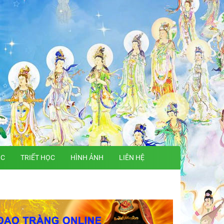
ỌC
TRIẾT HỌC
HÌNH ẢNH
LIÊN HỆ