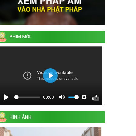
PHIM MỚI
Play
00:00
Play
Mute
Settings
Enter
fullscreen
HÌNH ẢNH