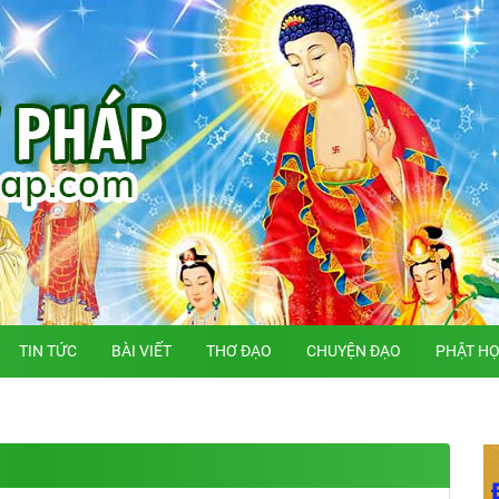
TIN TỨC
BÀI VIẾT
THƠ ĐẠO
CHUYỆN ĐẠO
PHẬT H