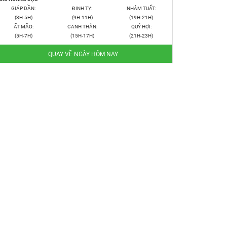
GIÁP DẦN:
ĐINH TỴ:
NHÂM TUẤT:
(3H-5H)
(9H-11H)
(19H-21H)
ẤT MÃO:
CANH THÂN:
QUÝ HỢI:
(5H-7H)
(15H-17H)
(21H-23H)
QUAY VỀ NGÀY HÔM NAY