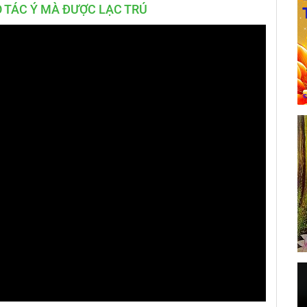
 TÁC Ý MÀ ĐƯỢC LẠC TRÚ