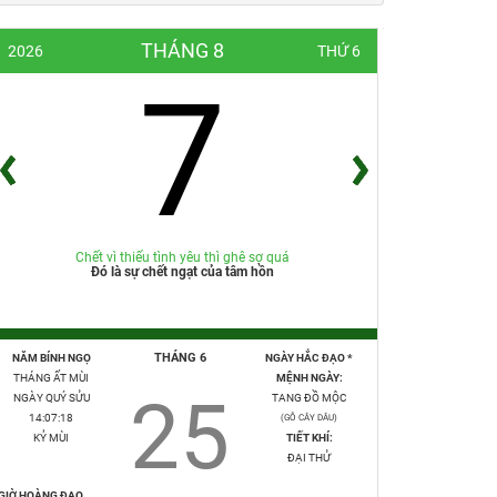
THÁNG 8
2026
THỨ 6
7
Chết vì thiếu tình yêu thì ghê sợ quá
Đó là sự chết ngạt của tâm hồn
THÁNG 6
NĂM BÍNH NGỌ
NGÀY HẮC ĐẠO *
THÁNG ẤT MÙI
MỆNH NGÀY:
25
NGÀY QUÝ SỬU
TANG ĐỒ MỘC
14:07:20
(GỖ CÂY DÂU)
KỶ MÙI
TIẾT KHÍ:
ĐẠI THỬ
GIỜ HOÀNG ĐẠO