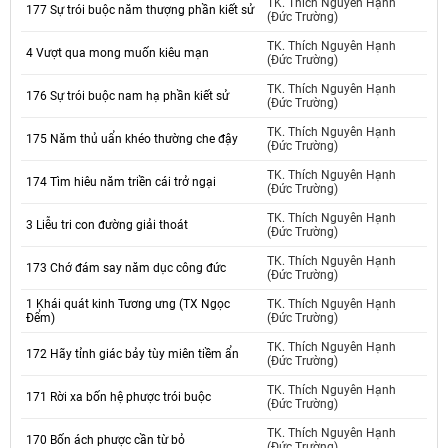
TK. Thích Nguyên Hạnh
177 Sự trói buộc năm thượng phần kiết sử
(Đức Trường)
TK. Thích Nguyên Hạnh
4 Vượt qua mong muốn kiêu mạn
(Đức Trường)
TK. Thích Nguyên Hạnh
176 Sự trói buộc nam hạ phần kiết sử
(Đức Trường)
TK. Thích Nguyên Hạnh
175 Năm thủ uẩn khéo thường che đậy
(Đức Trường)
TK. Thích Nguyên Hạnh
174 Tìm hiêu năm triền cái trở ngại
(Đức Trường)
TK. Thích Nguyên Hạnh
3 Liễu tri con đường giải thoát
(Đức Trường)
TK. Thích Nguyên Hạnh
173 Chớ đám say năm dục công đức
(Đức Trường)
1 Khái quát kinh Tương ưng (TX Ngọc
TK. Thích Nguyên Hạnh
Đểm)
(Đức Trường)
TK. Thích Nguyên Hạnh
172 Hãy tỉnh giác bảy tùy miên tiềm ẩn
(Đức Trường)
TK. Thích Nguyên Hạnh
171 Rời xa bốn hệ phược trói buộc
(Đức Trường)
TK. Thích Nguyên Hạnh
170 Bốn ách phược cần từ bỏ
(Đức Trường)