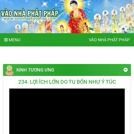
MENU
VÀO NHÀ PHẬT PHÁP
KINH TƯƠNG ƯNG
234. LỢI ÍCH LỚN DO TU BỐN NHƯ Ý TÚC