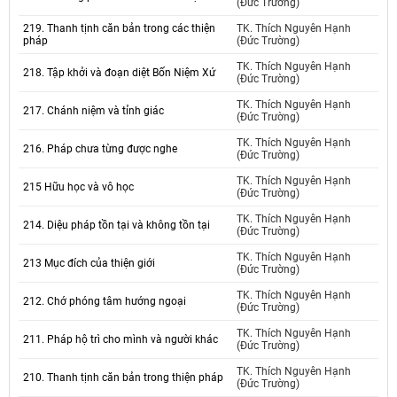
(Đức Trường)
219. Thanh tịnh căn bản trong các thiện
TK. Thích Nguyên Hạnh
pháp
(Đức Trường)
TK. Thích Nguyên Hạnh
218. Tập khởi và đoạn diệt Bốn Niệm Xứ
(Đức Trường)
TK. Thích Nguyên Hạnh
217. Chánh niệm và tỉnh giác
(Đức Trường)
TK. Thích Nguyên Hạnh
216. Pháp chưa từng được nghe
(Đức Trường)
TK. Thích Nguyên Hạnh
215 Hữu học và vô học
(Đức Trường)
TK. Thích Nguyên Hạnh
214. Diệu pháp tồn tại và không tồn tại
(Đức Trường)
TK. Thích Nguyên Hạnh
213 Mục đích của thiện giới
(Đức Trường)
TK. Thích Nguyên Hạnh
212. Chớ phóng tâm hướng ngoại
(Đức Trường)
TK. Thích Nguyên Hạnh
211. Pháp hộ trì cho mình và người khác
(Đức Trường)
TK. Thích Nguyên Hạnh
210. Thanh tịnh căn bản trong thiện pháp
(Đức Trường)