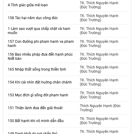
TK. Thích Nguyên Hạnh
4 Tỉnh giác giữa mê loạn
(Đức Trường)
TK. Thích Nguyên Hạnh
158 Tác hại năm dục công đức
(Đức Trường)
1 Làm sao vượt qua chấp chặt và ham
TK. Thích Nguyên Hạnh
muốn
(Đức Trường)
157 Con đường phi pham hanh va pham
TK. Thích Nguyên Hạnh
hanh
(Đức Trường)
156 Bao nhiêu pháp đưa đến hạnh phúc
TK. Thích Nguyên Hạnh
Niết bàn
(Đức Trường)
TK. Thích Nguyên Hạnh
165 Nhập thất sống trong thiền tịnh
(Đức Trường)
TK. Thích Nguyên Hạnh
154 Khi cái nhìn đặt huớng chân chánh
(Đức Trường)
TK. Thích Nguyên Hạnh
153 Mục đích gì sống đời phạm hạnh
(Đức Trường)
Thích Nguyên Hạnh (Đức
151 Thiện lành đưa đến giải thoát
Trường)
TK. Thích Nguyên Hạnh
150 Bất hạnh khi vô minh dẫn đầu
(Đức Trường)
TK. Thích Nguyên Hạnh
149 Sanh khởi do nơi chấp thủ