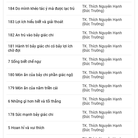
TK. Thích Nguyên Hạnh
184 Do mình khéo tác ý mà được lạc trú
(Đức Trường)
TK. Thích Nguyên Hạnh
183 Lợi ích hiểu biết và giải thoát
(Đức Trường)
TK. Thích Nguyên Hạnh
182 An trú vào bảy giác chi
(Đức Trường)
181 Hành trì bảy giác chi có bảy lợi ích
TK. Thích Nguyên Hạnh
chờ đợi
(Đức Trường)
TK. Thích Nguyên Hạnh
7 Sống biết chế ngự
(Đức Trường)
TK. Thích Nguyên Hạnh
180 Món ăn của bảy chi phần giác ngộ
(Đức Trường)
TK. Thích Nguyên Hạnh
179 Món ăn của năm triền cái
(Đức Trường)
TK. Thích Nguyên Hạnh
6 Những gì hơn hết và tối thắng
(Đức Trường)
TK. Thích Nguyên Hạnh
178 Sức mạnh bảy giác chi
(Đức Trường)
TK. Thích Nguyên Hạnh
5 Hoan hỉ và vui thích
(Đức Trường)