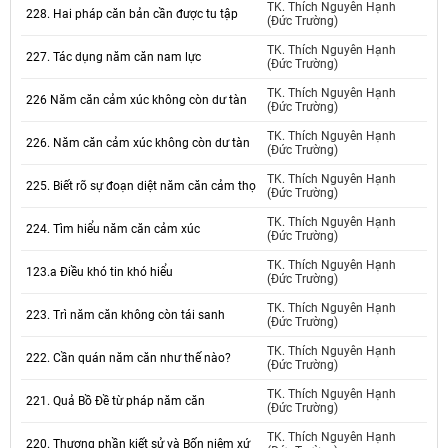
TK. Thích Nguyên Hạnh
228. Hai pháp căn bản cần được tu tập
(Đức Trường)
TK. Thích Nguyên Hạnh
227. Tác dụng năm căn nam lực
(Đức Trường)
TK. Thích Nguyên Hạnh
226 Năm căn cảm xúc không còn dư tàn
(Đức Trường)
TK. Thích Nguyên Hạnh
226. Năm căn cảm xúc không còn dư tàn
(Đức Trường)
TK. Thích Nguyên Hạnh
225. Biết rõ sự đoạn diệt năm căn cảm thọ
(Đức Trường)
TK. Thích Nguyên Hạnh
224. Tìm hiểu năm căn cảm xúc
(Đức Trường)
TK. Thích Nguyên Hạnh
123.a Điều khó tin khó hiểu
(Đức Trường)
TK. Thích Nguyên Hạnh
223. Trì năm căn không còn tái sanh
(Đức Trường)
TK. Thích Nguyên Hạnh
222. Cần quán năm căn như thế nào?
(Đức Trường)
TK. Thích Nguyên Hạnh
221. Quả Bồ Đề từ pháp năm căn
(Đức Trường)
TK. Thích Nguyên Hạnh
220. Thương phần kiết sử và Bốn niệm xứ