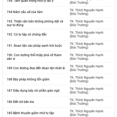
194. Tầm quan trọng như lý tác ý
(Đức Trường)
TK. Thích Nguyên Hạnh
194.Năm cấu uế của tâm
(Đức Trường)
193. Thiện căn bản không phóng dật và
TK. Thích Nguyên Hạnh
suy tư đúng
(Đức Trường)
TK. Thích Nguyên Hạnh
192. Có tu tập có chứng đắc
(Đức Trường)
TK. Thích Nguyên Hạnh
191. Đoan tận các pháp sanh trói buộc
(Đức Trường)
190. Con dường thể nhập phá vỡ tham
TK. Thích Nguyên Hạnh
sân si
(Đức Trường)
TK. Thích Nguyên Hạnh
189 Con đường đưa đến đoạn tận khát ái
(Đức Trường)
TK. Thích Nguyên Hạnh
188 Bảy pháp không tổn giảm
(Đức Trường)
TK. Thích Nguyên Hạnh
187 Diệu dụng bảy chi phần giác ngộ
(Đức Trường)
TK. Thích Nguyên Hạnh
186 Đến bờ bên kia
(Đức Trường)
TK. Thích Nguyên Hạnh
185 Bệnh thuyên giảm nhờ tu tập
(Đức Trường)