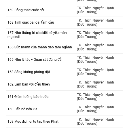
TK. Thích Nguyên Hạnh
169 Dòng thác cuộc đời
(Đức Trường)
TK. Thích Nguyên Hạnh
168 Tỉnh giác ba loại tầm cầu
(Đức Trường)
167 Nhờ thắng trí các kiết sử yếu mòn
TK. Thích Nguyên Hạnh
mục nát
(Đức Trường)
TK. Thích Nguyên Hạnh
166 Sức mạnh của thánh đạo tám ngành
(Đức Trường)
TK. Thích Nguyên Hạnh
165 Như lý tác ý Quan sát đúng đắn
(Đức Trường)
TK. Thích Nguyên Hạnh
163 Sống không phóng dật
(Đức Trường)
TK. Thích Nguyên Hạnh
162 Làm bạn với điều thiện
(Đức Trường)
TK. Thích Nguyên Hạnh
161 Điềm tướng báo trước
(Đức Trường)
TK. Thích Nguyên Hạnh
160 Đến bờ bên kia
(Đức Trường)
TK. Thích Nguyên Hạnh
159 Mục đích gì tu tập theo Phật
(Đức Trường)