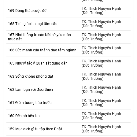
TK. Thích Nguyên Hạnh
169 Dòng thác cuộc đời
(Đức Trường)
TK. Thích Nguyên Hạnh
168 Tỉnh giác ba loại tầm cầu
(Đức Trường)
167 Nhờ thắng trí các kiết sử yếu mòn
TK. Thích Nguyên Hạnh
mục nát
(Đức Trường)
TK. Thích Nguyên Hạnh
166 Sức mạnh của thánh đạo tám ngành
(Đức Trường)
TK. Thích Nguyên Hạnh
165 Như lý tác ý Quan sát đúng đắn
(Đức Trường)
TK. Thích Nguyên Hạnh
163 Sống không phóng dật
(Đức Trường)
TK. Thích Nguyên Hạnh
162 Làm bạn với điều thiện
(Đức Trường)
TK. Thích Nguyên Hạnh
161 Điềm tướng báo trước
(Đức Trường)
TK. Thích Nguyên Hạnh
160 Đến bờ bên kia
(Đức Trường)
TK. Thích Nguyên Hạnh
159 Mục đích gì tu tập theo Phật
(Đức Trường)