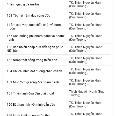
TK. Thích Nguyên Hạnh
4 Tỉnh giác giữa mê loạn
(Đức Trường)
TK. Thích Nguyên Hạnh
158 Tác hại năm dục công đức
(Đức Trường)
1 Làm sao vượt qua chấp chặt và ham
TK. Thích Nguyên Hạnh
muốn
(Đức Trường)
157 Con đường phi pham hanh va pham
TK. Thích Nguyên Hạnh
hanh
(Đức Trường)
156 Bao nhiêu pháp đưa đến hạnh phúc
TK. Thích Nguyên Hạnh
Niết bàn
(Đức Trường)
TK. Thích Nguyên Hạnh
165 Nhập thất sống trong thiền tịnh
(Đức Trường)
TK. Thích Nguyên Hạnh
154 Khi cái nhìn đặt huớng chân chánh
(Đức Trường)
TK. Thích Nguyên Hạnh
153 Mục đích gì sống đời phạm hạnh
(Đức Trường)
Thích Nguyên Hạnh (Đức
151 Thiện lành đưa đến giải thoát
Trường)
TK. Thích Nguyên Hạnh
150 Bất hạnh khi vô minh dẫn đầu
(Đức Trường)
TK. Thích Nguyên Hạnh
149 Sanh khởi do nơi chấp thủ