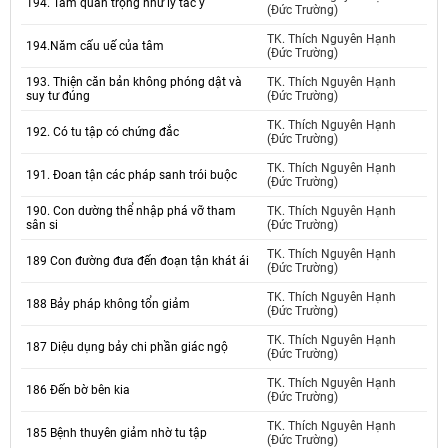
194. Tầm quan trọng như lý tác ý
(Đức Trường)
TK. Thích Nguyên Hạnh
194.Năm cấu uế của tâm
(Đức Trường)
193. Thiện căn bản không phóng dật và
TK. Thích Nguyên Hạnh
suy tư đúng
(Đức Trường)
TK. Thích Nguyên Hạnh
192. Có tu tập có chứng đắc
(Đức Trường)
TK. Thích Nguyên Hạnh
191. Đoan tận các pháp sanh trói buộc
(Đức Trường)
190. Con dường thể nhập phá vỡ tham
TK. Thích Nguyên Hạnh
sân si
(Đức Trường)
TK. Thích Nguyên Hạnh
189 Con đường đưa đến đoạn tận khát ái
(Đức Trường)
TK. Thích Nguyên Hạnh
188 Bảy pháp không tổn giảm
(Đức Trường)
TK. Thích Nguyên Hạnh
187 Diệu dụng bảy chi phần giác ngộ
(Đức Trường)
TK. Thích Nguyên Hạnh
186 Đến bờ bên kia
(Đức Trường)
TK. Thích Nguyên Hạnh
185 Bệnh thuyên giảm nhờ tu tập
(Đức Trường)