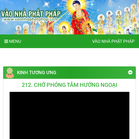
MENU
VÀO NHÀ PHẬT PHÁP
KINH TƯƠNG ƯNG
212. CHỚ PHÓNG TÂM HƯỚNG NGOẠI