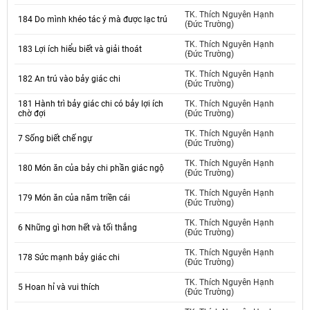
TK. Thích Nguyên Hạnh
184 Do mình khéo tác ý mà được lạc trú
(Đức Trường)
TK. Thích Nguyên Hạnh
183 Lợi ích hiểu biết và giải thoát
(Đức Trường)
TK. Thích Nguyên Hạnh
182 An trú vào bảy giác chi
(Đức Trường)
181 Hành trì bảy giác chi có bảy lợi ích
TK. Thích Nguyên Hạnh
chờ đợi
(Đức Trường)
TK. Thích Nguyên Hạnh
7 Sống biết chế ngự
(Đức Trường)
TK. Thích Nguyên Hạnh
180 Món ăn của bảy chi phần giác ngộ
(Đức Trường)
TK. Thích Nguyên Hạnh
179 Món ăn của năm triền cái
(Đức Trường)
TK. Thích Nguyên Hạnh
6 Những gì hơn hết và tối thắng
(Đức Trường)
TK. Thích Nguyên Hạnh
178 Sức mạnh bảy giác chi
(Đức Trường)
TK. Thích Nguyên Hạnh
5 Hoan hỉ và vui thích
(Đức Trường)