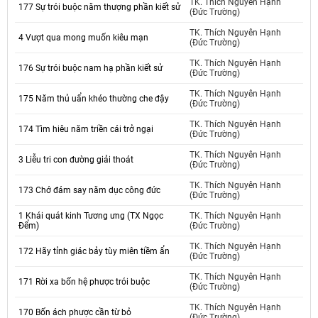
TK. Thích Nguyên Hạnh
177 Sự trói buộc năm thượng phần kiết sử
(Đức Trường)
TK. Thích Nguyên Hạnh
4 Vượt qua mong muốn kiêu mạn
(Đức Trường)
TK. Thích Nguyên Hạnh
176 Sự trói buộc nam hạ phần kiết sử
(Đức Trường)
TK. Thích Nguyên Hạnh
175 Năm thủ uẩn khéo thường che đậy
(Đức Trường)
TK. Thích Nguyên Hạnh
174 Tìm hiêu năm triền cái trở ngại
(Đức Trường)
TK. Thích Nguyên Hạnh
3 Liễu tri con đường giải thoát
(Đức Trường)
TK. Thích Nguyên Hạnh
173 Chớ đám say năm dục công đức
(Đức Trường)
1 Khái quát kinh Tương ưng (TX Ngọc
TK. Thích Nguyên Hạnh
Đểm)
(Đức Trường)
TK. Thích Nguyên Hạnh
172 Hãy tỉnh giác bảy tùy miên tiềm ẩn
(Đức Trường)
TK. Thích Nguyên Hạnh
171 Rời xa bốn hệ phược trói buộc
(Đức Trường)
TK. Thích Nguyên Hạnh
170 Bốn ách phược cần từ bỏ
(Đức Trường)