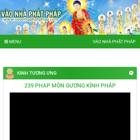
MENU
VÀO NHÀ PHẬT PHÁP
KINH TƯƠNG ƯNG
239 PHAP MÔN GƯƠNG KÍNH PHÁP