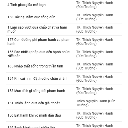
TK. Thích Nguyên Hạnh
4 Tỉnh giác giữa mê loạn
(Đức Trường)
TK. Thích Nguyên Hạnh
158 Tác hại năm dục công đức
(Đức Trường)
1 Làm sao vượt qua chấp chặt và ham
TK. Thích Nguyên Hạnh
muốn
(Đức Trường)
157 Con đường phi pham hanh va pham
TK. Thích Nguyên Hạnh
hanh
(Đức Trường)
156 Bao nhiêu pháp đưa đến hạnh phúc
TK. Thích Nguyên Hạnh
Niết bàn
(Đức Trường)
TK. Thích Nguyên Hạnh
165 Nhập thất sống trong thiền tịnh
(Đức Trường)
TK. Thích Nguyên Hạnh
154 Khi cái nhìn đặt huớng chân chánh
(Đức Trường)
TK. Thích Nguyên Hạnh
153 Mục đích gì sống đời phạm hạnh
(Đức Trường)
Thích Nguyên Hạnh (Đức
151 Thiện lành đưa đến giải thoát
Trường)
TK. Thích Nguyên Hạnh
150 Bất hạnh khi vô minh dẫn đầu
(Đức Trường)
TK. Thích Nguyên Hạnh
149 Sanh khởi do nơi chấp thủ