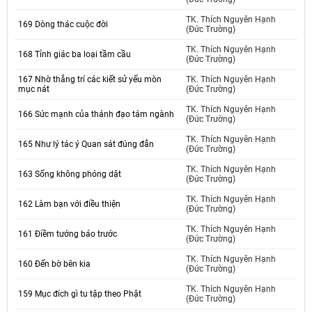
TK. Thích Nguyên Hạnh
169 Dòng thác cuộc đời
(Đức Trường)
TK. Thích Nguyên Hạnh
168 Tỉnh giác ba loại tầm cầu
(Đức Trường)
167 Nhờ thắng trí các kiết sử yếu mòn
TK. Thích Nguyên Hạnh
mục nát
(Đức Trường)
TK. Thích Nguyên Hạnh
166 Sức mạnh của thánh đạo tám ngành
(Đức Trường)
TK. Thích Nguyên Hạnh
165 Như lý tác ý Quan sát đúng đắn
(Đức Trường)
TK. Thích Nguyên Hạnh
163 Sống không phóng dật
(Đức Trường)
TK. Thích Nguyên Hạnh
162 Làm bạn với điều thiện
(Đức Trường)
TK. Thích Nguyên Hạnh
161 Điềm tướng báo trước
(Đức Trường)
TK. Thích Nguyên Hạnh
160 Đến bờ bên kia
(Đức Trường)
TK. Thích Nguyên Hạnh
159 Mục đích gì tu tập theo Phật
(Đức Trường)