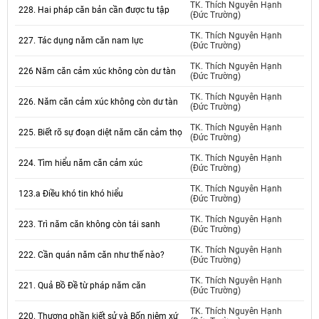
TK. Thích Nguyên Hạnh
228. Hai pháp căn bản cần được tu tập
(Đức Trường)
TK. Thích Nguyên Hạnh
227. Tác dụng năm căn nam lực
(Đức Trường)
TK. Thích Nguyên Hạnh
226 Năm căn cảm xúc không còn dư tàn
(Đức Trường)
TK. Thích Nguyên Hạnh
226. Năm căn cảm xúc không còn dư tàn
(Đức Trường)
TK. Thích Nguyên Hạnh
225. Biết rõ sự đoạn diệt năm căn cảm thọ
(Đức Trường)
TK. Thích Nguyên Hạnh
224. Tìm hiểu năm căn cảm xúc
(Đức Trường)
TK. Thích Nguyên Hạnh
123.a Điều khó tin khó hiểu
(Đức Trường)
TK. Thích Nguyên Hạnh
223. Trì năm căn không còn tái sanh
(Đức Trường)
TK. Thích Nguyên Hạnh
222. Cần quán năm căn như thế nào?
(Đức Trường)
TK. Thích Nguyên Hạnh
221. Quả Bồ Đề từ pháp năm căn
(Đức Trường)
TK. Thích Nguyên Hạnh
220. Thương phần kiết sử và Bốn niệm xứ