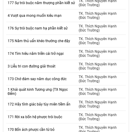
TK. Thích Nguyên Hạnh
177 Sự trói buộc năm thượng phần kiết sử
(Đức Trường)
TK. Thích Nguyên Hạnh
4 Vượt qua mong muốn kiêu mạn
(Đức Trường)
TK. Thích Nguyên Hạnh
176 Sự trói buộc nam hạ phần kiết sử
(Đức Trường)
TK. Thích Nguyên Hạnh
175 Năm thủ uẩn khéo thường che đậy
(Đức Trường)
TK. Thích Nguyên Hạnh
174 Tìm hiêu năm triền cái trở ngại
(Đức Trường)
TK. Thích Nguyên Hạnh
3 Liễu tri con đường giải thoát
(Đức Trường)
TK. Thích Nguyên Hạnh
173 Chớ đám say năm dục công đức
(Đức Trường)
1 Khái quát kinh Tương ưng (TX Ngọc
TK. Thích Nguyên Hạnh
Đểm)
(Đức Trường)
TK. Thích Nguyên Hạnh
172 Hãy tỉnh giác bảy tùy miên tiềm ẩn
(Đức Trường)
TK. Thích Nguyên Hạnh
171 Rời xa bốn hệ phược trói buộc
(Đức Trường)
TK. Thích Nguyên Hạnh
170 Bốn ách phược cần từ bỏ
(Đức Trường)