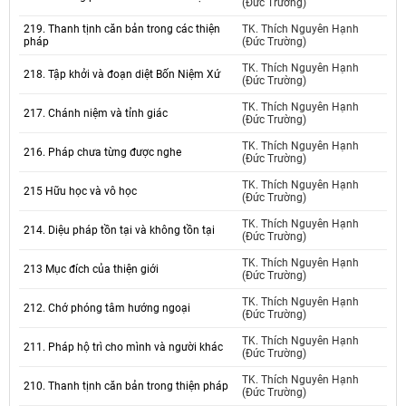
(Đức Trường)
219. Thanh tịnh căn bản trong các thiện
TK. Thích Nguyên Hạnh
pháp
(Đức Trường)
TK. Thích Nguyên Hạnh
218. Tập khởi và đoạn diệt Bốn Niệm Xứ
(Đức Trường)
TK. Thích Nguyên Hạnh
217. Chánh niệm và tỉnh giác
(Đức Trường)
TK. Thích Nguyên Hạnh
216. Pháp chưa từng được nghe
(Đức Trường)
TK. Thích Nguyên Hạnh
215 Hữu học và vô học
(Đức Trường)
TK. Thích Nguyên Hạnh
214. Diệu pháp tồn tại và không tồn tại
(Đức Trường)
TK. Thích Nguyên Hạnh
213 Mục đích của thiện giới
(Đức Trường)
TK. Thích Nguyên Hạnh
212. Chớ phóng tâm hướng ngoại
(Đức Trường)
TK. Thích Nguyên Hạnh
211. Pháp hộ trì cho mình và người khác
(Đức Trường)
TK. Thích Nguyên Hạnh
210. Thanh tịnh căn bản trong thiện pháp
(Đức Trường)