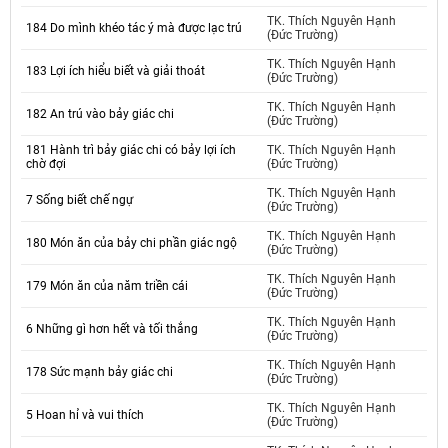
TK. Thích Nguyên Hạnh
184 Do mình khéo tác ý mà được lạc trú
(Đức Trường)
TK. Thích Nguyên Hạnh
183 Lợi ích hiểu biết và giải thoát
(Đức Trường)
TK. Thích Nguyên Hạnh
182 An trú vào bảy giác chi
(Đức Trường)
181 Hành trì bảy giác chi có bảy lợi ích
TK. Thích Nguyên Hạnh
chờ đợi
(Đức Trường)
TK. Thích Nguyên Hạnh
7 Sống biết chế ngự
(Đức Trường)
TK. Thích Nguyên Hạnh
180 Món ăn của bảy chi phần giác ngộ
(Đức Trường)
TK. Thích Nguyên Hạnh
179 Món ăn của năm triền cái
(Đức Trường)
TK. Thích Nguyên Hạnh
6 Những gì hơn hết và tối thắng
(Đức Trường)
TK. Thích Nguyên Hạnh
178 Sức mạnh bảy giác chi
(Đức Trường)
TK. Thích Nguyên Hạnh
5 Hoan hỉ và vui thích
(Đức Trường)