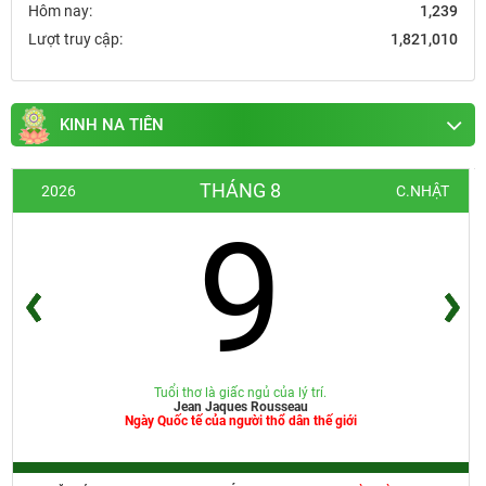
Hôm nay:
1,239
Lượt truy cập:
1,821,010
KINH NA TIÊN
THÁNG 8
2026
C.NHẬT
9
Tuổi thơ là giấc ngủ của lý trí.
Jean Jaques Rousseau
Ngày Quốc tế của người thổ dân thế giới