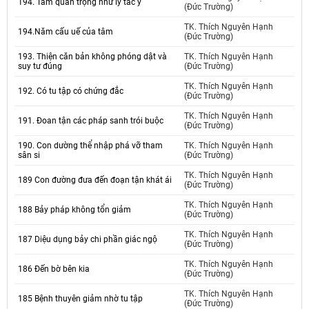
194. Tầm quan trọng như lý tác ý
(Đức Trường)
TK. Thích Nguyên Hạnh
194.Năm cấu uế của tâm
(Đức Trường)
193. Thiện căn bản không phóng dật và
TK. Thích Nguyên Hạnh
suy tư đúng
(Đức Trường)
TK. Thích Nguyên Hạnh
192. Có tu tập có chứng đắc
(Đức Trường)
TK. Thích Nguyên Hạnh
191. Đoan tận các pháp sanh trói buộc
(Đức Trường)
190. Con dường thể nhập phá vỡ tham
TK. Thích Nguyên Hạnh
sân si
(Đức Trường)
TK. Thích Nguyên Hạnh
189 Con đường đưa đến đoạn tận khát ái
(Đức Trường)
TK. Thích Nguyên Hạnh
188 Bảy pháp không tổn giảm
(Đức Trường)
TK. Thích Nguyên Hạnh
187 Diệu dụng bảy chi phần giác ngộ
(Đức Trường)
TK. Thích Nguyên Hạnh
186 Đến bờ bên kia
(Đức Trường)
TK. Thích Nguyên Hạnh
185 Bệnh thuyên giảm nhờ tu tập
(Đức Trường)