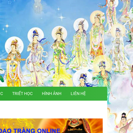
ỌC
TRIẾT HỌC
HÌNH ẢNH
LIÊN HỆ