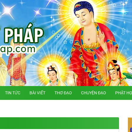
TIN TỨC
BÀI VIẾT
THƠ ĐẠO
CHUYỆN ĐẠO
PHẬT H