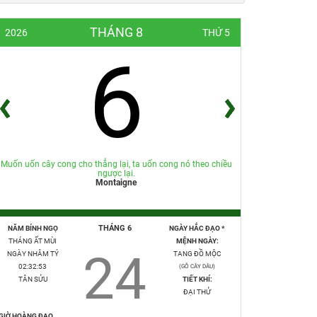
THÁNG 8
2026
THỨ 5
6
Muốn uốn cây cong cho thẳng lại, ta uốn cong nó theo chiều
ngược lại.
Montaigne
THÁNG 6
NĂM BÍNH NGỌ
NGÀY HẮC ĐẠO *
THÁNG ẤT MÙI
MỆNH NGÀY:
24
NGÀY NHÂM TÝ
TANG ĐỒ MỘC
02:32:55
(GỖ CÂY DÂU)
TÂN SỬU
TIẾT KHÍ:
ĐẠI THỬ
GIỜ HOÀNG ĐẠO