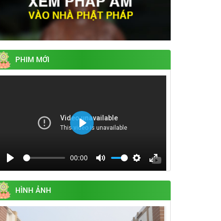
PHIM MỚI
Play
00:00
Play
Mute
Settings
Enter
fullscreen
HÌNH ẢNH