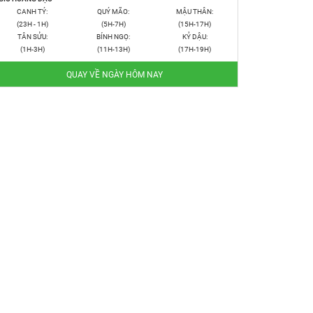
CANH TÝ:
QUÝ MÃO:
MẬU THÂN:
(23H - 1H)
(5H-7H)
(15H-17H)
TÂN SỬU:
BÍNH NGỌ:
KỶ DẬU:
(1H-3H)
(11H-13H)
(17H-19H)
QUAY VỀ NGÀY HÔM NAY