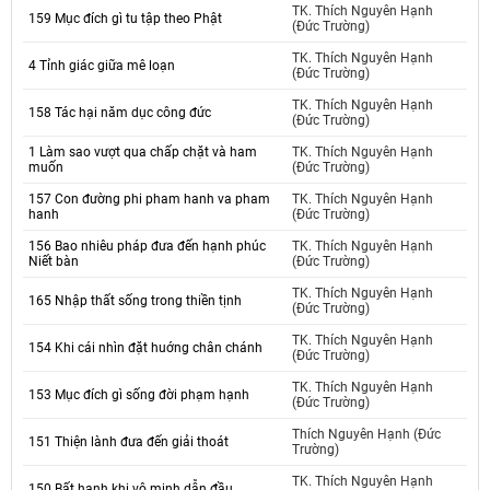
TK. Thích Nguyên Hạnh
159 Mục đích gì tu tập theo Phật
(Đức Trường)
TK. Thích Nguyên Hạnh
4 Tỉnh giác giữa mê loạn
(Đức Trường)
TK. Thích Nguyên Hạnh
158 Tác hại năm dục công đức
(Đức Trường)
1 Làm sao vượt qua chấp chặt và ham
TK. Thích Nguyên Hạnh
muốn
(Đức Trường)
157 Con đường phi pham hanh va pham
TK. Thích Nguyên Hạnh
hanh
(Đức Trường)
156 Bao nhiêu pháp đưa đến hạnh phúc
TK. Thích Nguyên Hạnh
Niết bàn
(Đức Trường)
TK. Thích Nguyên Hạnh
165 Nhập thất sống trong thiền tịnh
(Đức Trường)
TK. Thích Nguyên Hạnh
154 Khi cái nhìn đặt huớng chân chánh
(Đức Trường)
TK. Thích Nguyên Hạnh
153 Mục đích gì sống đời phạm hạnh
(Đức Trường)
Thích Nguyên Hạnh (Đức
151 Thiện lành đưa đến giải thoát
Trường)
TK. Thích Nguyên Hạnh
150 Bất hạnh khi vô minh dẫn đầu