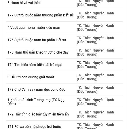
TK. Thích Nguyên Hạnh
5 Hoan hỉ và vui thích
(Đức Trường)
TK. Thích Nguyên Hạnh
177 Sự trói buộc năm thượng phần kiết sử
(Đức Trường)
TK. Thích Nguyên Hạnh
4 Vượt qua mong muốn kiêu mạn
(Đức Trường)
TK. Thích Nguyên Hạnh
176 Sự trói buộc nam hạ phần kiết sử
(Đức Trường)
TK. Thích Nguyên Hạnh
175 Năm thủ uẩn khéo thường che đậy
(Đức Trường)
TK. Thích Nguyên Hạnh
174 Tìm hiêu năm triền cái trở ngại
(Đức Trường)
TK. Thích Nguyên Hạnh
3 Liễu tri con đường giải thoát
(Đức Trường)
TK. Thích Nguyên Hạnh
173 Chớ đám say năm dục công đức
(Đức Trường)
1 Khái quát kinh Tương ưng (TX Ngọc
TK. Thích Nguyên Hạnh
Đểm)
(Đức Trường)
TK. Thích Nguyên Hạnh
172 Hãy tỉnh giác bảy tùy miên tiềm ẩn
(Đức Trường)
TK. Thích Nguyên Hạnh
171 Rời xa bốn hệ phược trói buộc
(Đức Trường)