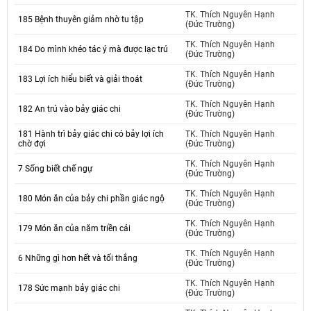
TK. Thích Nguyên Hạnh
185 Bệnh thuyên giảm nhờ tu tập
(Đức Trường)
TK. Thích Nguyên Hạnh
184 Do mình khéo tác ý mà được lạc trú
(Đức Trường)
TK. Thích Nguyên Hạnh
183 Lợi ích hiểu biết và giải thoát
(Đức Trường)
TK. Thích Nguyên Hạnh
182 An trú vào bảy giác chi
(Đức Trường)
181 Hành trì bảy giác chi có bảy lợi ích
TK. Thích Nguyên Hạnh
chờ đợi
(Đức Trường)
TK. Thích Nguyên Hạnh
7 Sống biết chế ngự
(Đức Trường)
TK. Thích Nguyên Hạnh
180 Món ăn của bảy chi phần giác ngộ
(Đức Trường)
TK. Thích Nguyên Hạnh
179 Món ăn của năm triền cái
(Đức Trường)
TK. Thích Nguyên Hạnh
6 Những gì hơn hết và tối thắng
(Đức Trường)
TK. Thích Nguyên Hạnh
178 Sức mạnh bảy giác chi
(Đức Trường)