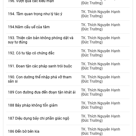
196. Vượt qua các kiêu mạn
(Đức Trường)
TK. Thích Nguyên Hạnh
194. Tầm quan trọng như lý tác ý
(Đức Trường)
TK. Thích Nguyên Hạnh
194.Năm cấu uế của tâm
(Đức Trường)
193. Thiện căn bản không phóng dật và
TK. Thích Nguyên Hạnh
suy tư đúng
(Đức Trường)
TK. Thích Nguyên Hạnh
192. Có tu tập có chứng đắc
(Đức Trường)
TK. Thích Nguyên Hạnh
191. Đoan tận các pháp sanh trói buộc
(Đức Trường)
190. Con dường thể nhập phá vỡ tham
TK. Thích Nguyên Hạnh
sân si
(Đức Trường)
TK. Thích Nguyên Hạnh
189 Con đường đưa đến đoạn tận khát ái
(Đức Trường)
TK. Thích Nguyên Hạnh
188 Bảy pháp không tổn giảm
(Đức Trường)
TK. Thích Nguyên Hạnh
187 Diệu dụng bảy chi phần giác ngộ
(Đức Trường)
TK. Thích Nguyên Hạnh
186 Đến bờ bên kia
(Đức Trường)