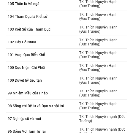
TK. Thích Nguyên Hạnh
105 Thân là Vô ngã
(Đức Trường)
TK. Thích Nguyên Hạnh
104 Tham Dục là Kiết sử
(Đức Trường)
TK. Thích Nguyên Hạnh
103 Kiết Sử của Tham Dục
(Đức Trường)
TK. Thích Nguyên Hạnh
102 Cây Có Nhựa
(Đức Trường)
TK. Thích Nguyên Hạnh
101 Vượt Qua Biển Khổ
(Đức Trường)
TK. Thích Nguyên Hạnh
100 Dục Niệm Chi Phối
(Đức Trường)
TK. Thích Nguyên Hạnh
100 Duyệt hỷ tiêu tận
(Đức Trường)
TK. Thích Nguyên Hạnh
99 Nhiệm Mầu của Pháp
(Đức Trường)
TK. Thích Nguyên Hạnh
98 Sống với Đệ tử và Đạo sư nội trú
(Đức Trường)
TK. Thích Nguyên hạnh (Đức
97 Nghiệp cũ và mới
Trường)
TK. Thích Nguyên hạnh (Đức
96 Sống Với Tâm Tự Tại