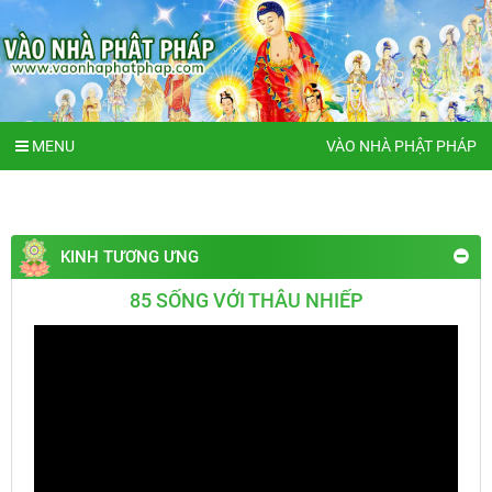
MENU
VÀO NHÀ PHẬT PHÁP
KINH TƯƠNG ƯNG
85 SỐNG VỚI THÂU NHIẾP