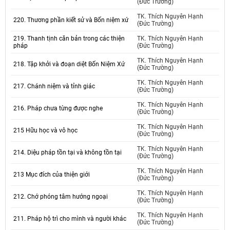
(Đức Trường)
TK. Thích Nguyên Hạnh
220. Thương phần kiết sử và Bốn niệm xứ
(Đức Trường)
219. Thanh tịnh căn bản trong các thiện
TK. Thích Nguyên Hạnh
pháp
(Đức Trường)
TK. Thích Nguyên Hạnh
218. Tập khởi và đoạn diệt Bốn Niệm Xứ
(Đức Trường)
TK. Thích Nguyên Hạnh
217. Chánh niệm và tỉnh giác
(Đức Trường)
TK. Thích Nguyên Hạnh
216. Pháp chưa từng được nghe
(Đức Trường)
TK. Thích Nguyên Hạnh
215 Hữu học và vô học
(Đức Trường)
TK. Thích Nguyên Hạnh
214. Diệu pháp tồn tại và không tồn tại
(Đức Trường)
TK. Thích Nguyên Hạnh
213 Mục đích của thiện giới
(Đức Trường)
TK. Thích Nguyên Hạnh
212. Chớ phóng tâm hướng ngoại
(Đức Trường)
TK. Thích Nguyên Hạnh
211. Pháp hộ trì cho mình và người khác
(Đức Trường)