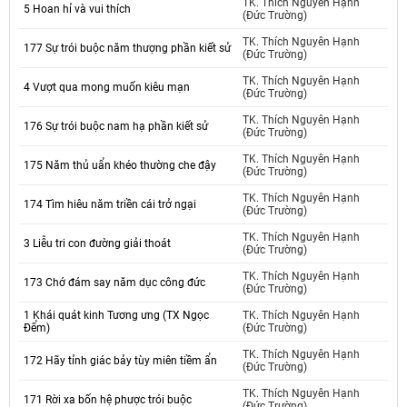
TK. Thích Nguyên Hạnh
5 Hoan hỉ và vui thích
(Đức Trường)
TK. Thích Nguyên Hạnh
177 Sự trói buộc năm thượng phần kiết sử
(Đức Trường)
TK. Thích Nguyên Hạnh
4 Vượt qua mong muốn kiêu mạn
(Đức Trường)
TK. Thích Nguyên Hạnh
176 Sự trói buộc nam hạ phần kiết sử
(Đức Trường)
TK. Thích Nguyên Hạnh
175 Năm thủ uẩn khéo thường che đậy
(Đức Trường)
TK. Thích Nguyên Hạnh
174 Tìm hiêu năm triền cái trở ngại
(Đức Trường)
TK. Thích Nguyên Hạnh
3 Liễu tri con đường giải thoát
(Đức Trường)
TK. Thích Nguyên Hạnh
173 Chớ đám say năm dục công đức
(Đức Trường)
1 Khái quát kinh Tương ưng (TX Ngọc
TK. Thích Nguyên Hạnh
Đểm)
(Đức Trường)
TK. Thích Nguyên Hạnh
172 Hãy tỉnh giác bảy tùy miên tiềm ẩn
(Đức Trường)
TK. Thích Nguyên Hạnh
171 Rời xa bốn hệ phược trói buộc
(Đức Trường)