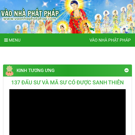
MENU
VÀO NHÀ PHẬT PHÁP
KINH TƯƠNG ƯNG
137 ĐẤU SƯ VÀ MÃ SƯ CÓ ĐƯỢC SANH THIÊN