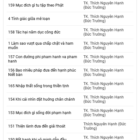
TK. Thích Nguyên Hạnh
159 Mục đích gì tu tập theo Phật
(Đức Trường)
TK. Thích Nguyên Hạnh
4 Tỉnh giác giữa mê loạn
(Đức Trường)
TK. Thích Nguyên Hạnh
158 Tác hại năm dục công đức
(Đức Trường)
1 Làm sao vượt qua chấp chặt và ham
TK. Thích Nguyên Hạnh
muốn
(Đức Trường)
157 Con đường phi pham hanh va pham
TK. Thích Nguyên Hạnh
hanh
(Đức Trường)
156 Bao nhiêu pháp đưa đến hạnh phúc
TK. Thích Nguyên Hạnh
Niết bàn
(Đức Trường)
TK. Thích Nguyên Hạnh
165 Nhập thất sống trong thiền tịnh
(Đức Trường)
TK. Thích Nguyên Hạnh
154 Khi cái nhìn đặt huớng chân chánh
(Đức Trường)
TK. Thích Nguyên Hạnh
153 Mục đích gì sống đời phạm hạnh
(Đức Trường)
Thích Nguyên Hạnh (Đức
151 Thiện lành đưa đến giải thoát
Trường)
TK. Thích Nguyên Hạnh
150 Bất hạnh khi vô minh dẫn đầu