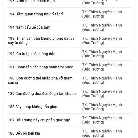
196. Vượt qua các kiêu mạn
(Đức Trường)
TK. Thích Nguyên Hạnh
194. Tầm quan trọng như lý tác ý
(Đức Trường)
TK. Thích Nguyên Hạnh
194.Năm cấu uế của tâm
(Đức Trường)
193. Thiện căn bản không phóng dật và
TK. Thích Nguyên Hạnh
suy tư đúng
(Đức Trường)
TK. Thích Nguyên Hạnh
192. Có tu tập có chứng đắc
(Đức Trường)
TK. Thích Nguyên Hạnh
191. Đoan tận các pháp sanh trói buộc
(Đức Trường)
190. Con dường thể nhập phá vỡ tham
TK. Thích Nguyên Hạnh
sân si
(Đức Trường)
TK. Thích Nguyên Hạnh
189 Con đường đưa đến đoạn tận khát ái
(Đức Trường)
TK. Thích Nguyên Hạnh
188 Bảy pháp không tổn giảm
(Đức Trường)
TK. Thích Nguyên Hạnh
187 Diệu dụng bảy chi phần giác ngộ
(Đức Trường)
TK. Thích Nguyên Hạnh
186 Đến bờ bên kia
(Đức Trường)