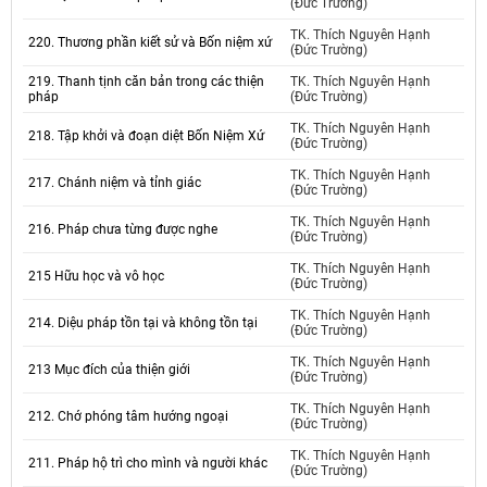
(Đức Trường)
TK. Thích Nguyên Hạnh
220. Thương phần kiết sử và Bốn niệm xứ
(Đức Trường)
219. Thanh tịnh căn bản trong các thiện
TK. Thích Nguyên Hạnh
pháp
(Đức Trường)
TK. Thích Nguyên Hạnh
218. Tập khởi và đoạn diệt Bốn Niệm Xứ
(Đức Trường)
TK. Thích Nguyên Hạnh
217. Chánh niệm và tỉnh giác
(Đức Trường)
TK. Thích Nguyên Hạnh
216. Pháp chưa từng được nghe
(Đức Trường)
TK. Thích Nguyên Hạnh
215 Hữu học và vô học
(Đức Trường)
TK. Thích Nguyên Hạnh
214. Diệu pháp tồn tại và không tồn tại
(Đức Trường)
TK. Thích Nguyên Hạnh
213 Mục đích của thiện giới
(Đức Trường)
TK. Thích Nguyên Hạnh
212. Chớ phóng tâm hướng ngoại
(Đức Trường)
TK. Thích Nguyên Hạnh
211. Pháp hộ trì cho mình và người khác
(Đức Trường)