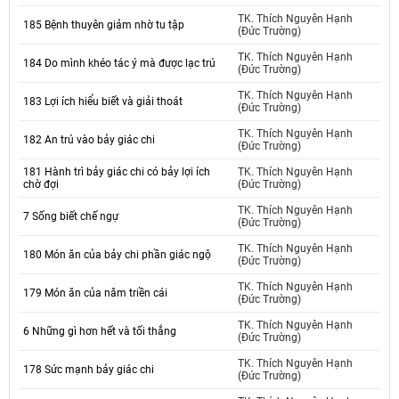
TK. Thích Nguyên Hạnh
185 Bệnh thuyên giảm nhờ tu tập
(Đức Trường)
TK. Thích Nguyên Hạnh
184 Do mình khéo tác ý mà được lạc trú
(Đức Trường)
TK. Thích Nguyên Hạnh
183 Lợi ích hiểu biết và giải thoát
(Đức Trường)
TK. Thích Nguyên Hạnh
182 An trú vào bảy giác chi
(Đức Trường)
181 Hành trì bảy giác chi có bảy lợi ích
TK. Thích Nguyên Hạnh
chờ đợi
(Đức Trường)
TK. Thích Nguyên Hạnh
7 Sống biết chế ngự
(Đức Trường)
TK. Thích Nguyên Hạnh
180 Món ăn của bảy chi phần giác ngộ
(Đức Trường)
TK. Thích Nguyên Hạnh
179 Món ăn của năm triền cái
(Đức Trường)
TK. Thích Nguyên Hạnh
6 Những gì hơn hết và tối thắng
(Đức Trường)
TK. Thích Nguyên Hạnh
178 Sức mạnh bảy giác chi
(Đức Trường)