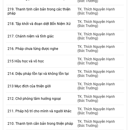
(Đức Trường)
219. Thanh tịnh căn bản trong các thiện
TK. Thích Nguyên Hạnh
pháp
(Đức Trường)
TK. Thích Nguyên Hạnh
218. Tập khởi và đoạn diệt Bốn Niệm Xứ
(Đức Trường)
TK. Thích Nguyên Hạnh
217. Chánh niệm và tỉnh giác
(Đức Trường)
TK. Thích Nguyên Hạnh
216. Pháp chưa từng được nghe
(Đức Trường)
TK. Thích Nguyên Hạnh
215 Hữu học và vô học
(Đức Trường)
TK. Thích Nguyên Hạnh
214. Diệu pháp tồn tại và không tồn tại
(Đức Trường)
TK. Thích Nguyên Hạnh
213 Mục đích của thiện giới
(Đức Trường)
TK. Thích Nguyên Hạnh
212. Chớ phóng tâm hướng ngoại
(Đức Trường)
TK. Thích Nguyên Hạnh
211. Pháp hộ trì cho mình và người khác
(Đức Trường)
TK. Thích Nguyên Hạnh
210. Thanh tịnh căn bản trong thiện pháp
(Đức Trường)