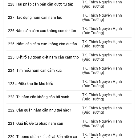
TK. Thích Nguyên Hạnh
228. Hai pháp căn bản cần được tu tập
(Đức Trường)
TK. Thích Nguyên Hạnh
227. Tác dụng năm căn nam lực
(Đức Trường)
TK. Thích Nguyên Hạnh
226 Năm căn cảm xúc không còn dư tàn
(Đức Trường)
TK. Thích Nguyên Hạnh
226. Năm căn cảm xúc không còn dư tàn
(Đức Trường)
TK. Thích Nguyên Hạnh
225. Biết rõ sự đoạn diệt năm căn cảm thọ
(Đức Trường)
TK. Thích Nguyên Hạnh
224. Tìm hiểu năm căn cảm xúc
(Đức Trường)
TK. Thích Nguyên Hạnh
123.a Điều khó tin khó hiểu
(Đức Trường)
TK. Thích Nguyên Hạnh
223. Trì năm căn không còn tái sanh
(Đức Trường)
TK. Thích Nguyên Hạnh
222. Cần quán năm căn như thế nào?
(Đức Trường)
TK. Thích Nguyên Hạnh
221. Quả Bồ Đề từ pháp năm căn
(Đức Trường)
TK. Thích Nguyên Hạnh
220. Thương phần kiết sử và Bốn niệm xứ