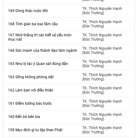
TK. Thích Nguyên Hạnh
169 Dòng thác cuộc đời
(Đức Trường)
TK. Thích Nguyên Hạnh
168 Tỉnh giác ba loại tầm cầu
(Đức Trường)
167 Nhờ thắng trí các kiết sử yếu mòn
TK. Thích Nguyên Hạnh
mục nát
(Đức Trường)
TK. Thích Nguyên Hạnh
166 Sức mạnh của thánh đạo tám ngành
(Đức Trường)
TK. Thích Nguyên Hạnh
165 Như lý tác ý Quan sát đúng đắn
(Đức Trường)
TK. Thích Nguyên Hạnh
163 Sống không phóng dật
(Đức Trường)
TK. Thích Nguyên Hạnh
162 Làm bạn với điều thiện
(Đức Trường)
TK. Thích Nguyên Hạnh
161 Điềm tướng báo trước
(Đức Trường)
TK. Thích Nguyên Hạnh
160 Đến bờ bên kia
(Đức Trường)
TK. Thích Nguyên Hạnh
159 Mục đích gì tu tập theo Phật
(Đức Trường)