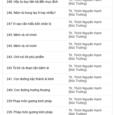
TK. Thích Nguyên Hạnh
248. Hãy tư duy liên hệ đến mục đích
(Đức Trường)
TK. Thích Nguyên Hạnh
246. Năm lá trong tay ít hay nhiều?
(Đức Trường)
TK. Thích Nguyên Hạnh
247 Vì sao cần hiểu bốn chân lý.
(Đức Trường)
TK. Thích Nguyên Hạnh
245. Minh và vô minh
(Đức Trường)
TK. Thích Nguyên Hạnh
245. Minh và vô minh
(Đức Trường)
TK. Thích Nguyên Hạnh
243. Chớ nói lời phù phiếm
(Đức Trường)
TK. Thích Nguyên Hạnh
242 Từ bỏ và đoạn tận bệnh ái
(Đức Trường)
TK. Thích Nguyên Hạnh
241. Con đường bậc thánh ái kính
(Đức Trường)
TK. Thích Nguyên Hạnh
240/ Con đường hướng thượng
(Đức Trường)
TK. Thích Nguyên Hạnh
239 Phap môn gương kính pháp
(Đức Trường)
TK. Thích Nguyên Hạnh
239. Pháp môn gương kính pháp
(Đức Trường)