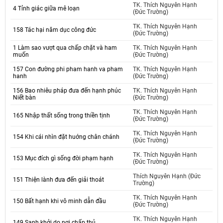
TK. Thích Nguyên Hạnh
4 Tỉnh giác giữa mê loạn
(Đức Trường)
TK. Thích Nguyên Hạnh
158 Tác hại năm dục công đức
(Đức Trường)
1 Làm sao vượt qua chấp chặt và ham
TK. Thích Nguyên Hạnh
muốn
(Đức Trường)
157 Con đường phi pham hanh va pham
TK. Thích Nguyên Hạnh
hanh
(Đức Trường)
156 Bao nhiêu pháp đưa đến hạnh phúc
TK. Thích Nguyên Hạnh
Niết bàn
(Đức Trường)
TK. Thích Nguyên Hạnh
165 Nhập thất sống trong thiền tịnh
(Đức Trường)
TK. Thích Nguyên Hạnh
154 Khi cái nhìn đặt huớng chân chánh
(Đức Trường)
TK. Thích Nguyên Hạnh
153 Mục đích gì sống đời phạm hạnh
(Đức Trường)
Thích Nguyên Hạnh (Đức
151 Thiện lành đưa đến giải thoát
Trường)
TK. Thích Nguyên Hạnh
150 Bất hạnh khi vô minh dẫn đầu
(Đức Trường)
TK. Thích Nguyên Hạnh
149 Sanh khởi do nơi chấp thủ