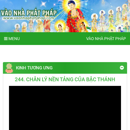
MENU
VÀO NHÀ PHẬT PHÁP
KINH TƯƠNG ƯNG
244. CHÂN LÝ NỀN TẢNG CỦA BẬC THÁNH