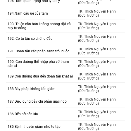
194. Tầm quan trọng như lý tác ý
(Đức Trường)
TK. Thích Nguyên Hạnh
194.Năm cấu uế của tâm
(Đức Trường)
193. Thiện căn bản không phóng dật và
TK. Thích Nguyên Hạnh
suy tư đúng
(Đức Trường)
TK. Thích Nguyên Hạnh
192. Có tu tập có chứng đắc
(Đức Trường)
TK. Thích Nguyên Hạnh
191. Đoan tận các pháp sanh trói buộc
(Đức Trường)
190. Con dường thể nhập phá vỡ tham
TK. Thích Nguyên Hạnh
sân si
(Đức Trường)
TK. Thích Nguyên Hạnh
189 Con đường đưa đến đoạn tận khát ái
(Đức Trường)
TK. Thích Nguyên Hạnh
188 Bảy pháp không tổn giảm
(Đức Trường)
TK. Thích Nguyên Hạnh
187 Diệu dụng bảy chi phần giác ngộ
(Đức Trường)
TK. Thích Nguyên Hạnh
186 Đến bờ bên kia
(Đức Trường)
TK. Thích Nguyên Hạnh
185 Bệnh thuyên giảm nhờ tu tập
(Đức Trường)