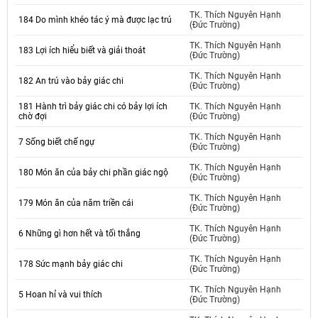
TK. Thích Nguyên Hạnh
184 Do mình khéo tác ý mà được lạc trú
(Đức Trường)
TK. Thích Nguyên Hạnh
183 Lợi ích hiểu biết và giải thoát
(Đức Trường)
TK. Thích Nguyên Hạnh
182 An trú vào bảy giác chi
(Đức Trường)
181 Hành trì bảy giác chi có bảy lợi ích
TK. Thích Nguyên Hạnh
chờ đợi
(Đức Trường)
TK. Thích Nguyên Hạnh
7 Sống biết chế ngự
(Đức Trường)
TK. Thích Nguyên Hạnh
180 Món ăn của bảy chi phần giác ngộ
(Đức Trường)
TK. Thích Nguyên Hạnh
179 Món ăn của năm triền cái
(Đức Trường)
TK. Thích Nguyên Hạnh
6 Những gì hơn hết và tối thắng
(Đức Trường)
TK. Thích Nguyên Hạnh
178 Sức mạnh bảy giác chi
(Đức Trường)
TK. Thích Nguyên Hạnh
5 Hoan hỉ và vui thích
(Đức Trường)