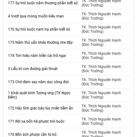
TK. Thích Nguyên Hạnh
177 Sự trói buộc năm thượng phần kiết sử
(Đức Trường)
TK. Thích Nguyên Hạnh
4 Vượt qua mong muốn kiêu mạn
(Đức Trường)
TK. Thích Nguyên Hạnh
176 Sự trói buộc nam hạ phần kiết sử
(Đức Trường)
TK. Thích Nguyên Hạnh
175 Năm thủ uẩn khéo thường che đậy
(Đức Trường)
TK. Thích Nguyên Hạnh
174 Tìm hiêu năm triền cái trở ngại
(Đức Trường)
TK. Thích Nguyên Hạnh
3 Liễu tri con đường giải thoát
(Đức Trường)
TK. Thích Nguyên Hạnh
173 Chớ đám say năm dục công đức
(Đức Trường)
1 Khái quát kinh Tương ưng (TX Ngọc
TK. Thích Nguyên Hạnh
Đểm)
(Đức Trường)
TK. Thích Nguyên Hạnh
172 Hãy tỉnh giác bảy tùy miên tiềm ẩn
(Đức Trường)
TK. Thích Nguyên Hạnh
171 Rời xa bốn hệ phược trói buộc
(Đức Trường)
TK. Thích Nguyên Hạnh
170 Bốn ách phược cần từ bỏ
(Đức Trường)