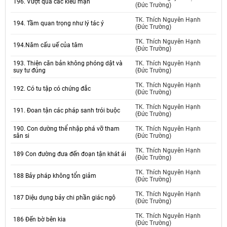
196. Vượt qua các kiêu mạn
(Đức Trường)
TK. Thích Nguyên Hạnh
194. Tầm quan trọng như lý tác ý
(Đức Trường)
TK. Thích Nguyên Hạnh
194.Năm cấu uế của tâm
(Đức Trường)
193. Thiện căn bản không phóng dật và
TK. Thích Nguyên Hạnh
suy tư đúng
(Đức Trường)
TK. Thích Nguyên Hạnh
192. Có tu tập có chứng đắc
(Đức Trường)
TK. Thích Nguyên Hạnh
191. Đoan tận các pháp sanh trói buộc
(Đức Trường)
190. Con dường thể nhập phá vỡ tham
TK. Thích Nguyên Hạnh
sân si
(Đức Trường)
TK. Thích Nguyên Hạnh
189 Con đường đưa đến đoạn tận khát ái
(Đức Trường)
TK. Thích Nguyên Hạnh
188 Bảy pháp không tổn giảm
(Đức Trường)
TK. Thích Nguyên Hạnh
187 Diệu dụng bảy chi phần giác ngộ
(Đức Trường)
TK. Thích Nguyên Hạnh
186 Đến bờ bên kia
(Đức Trường)