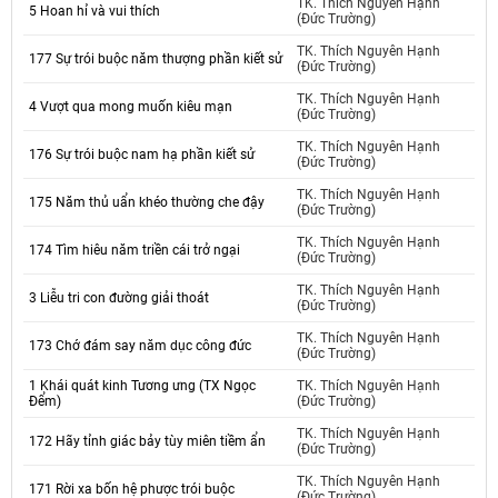
TK. Thích Nguyên Hạnh
5 Hoan hỉ và vui thích
(Đức Trường)
TK. Thích Nguyên Hạnh
177 Sự trói buộc năm thượng phần kiết sử
(Đức Trường)
TK. Thích Nguyên Hạnh
4 Vượt qua mong muốn kiêu mạn
(Đức Trường)
TK. Thích Nguyên Hạnh
176 Sự trói buộc nam hạ phần kiết sử
(Đức Trường)
TK. Thích Nguyên Hạnh
175 Năm thủ uẩn khéo thường che đậy
(Đức Trường)
TK. Thích Nguyên Hạnh
174 Tìm hiêu năm triền cái trở ngại
(Đức Trường)
TK. Thích Nguyên Hạnh
3 Liễu tri con đường giải thoát
(Đức Trường)
TK. Thích Nguyên Hạnh
173 Chớ đám say năm dục công đức
(Đức Trường)
1 Khái quát kinh Tương ưng (TX Ngọc
TK. Thích Nguyên Hạnh
Đểm)
(Đức Trường)
TK. Thích Nguyên Hạnh
172 Hãy tỉnh giác bảy tùy miên tiềm ẩn
(Đức Trường)
TK. Thích Nguyên Hạnh
171 Rời xa bốn hệ phược trói buộc
(Đức Trường)