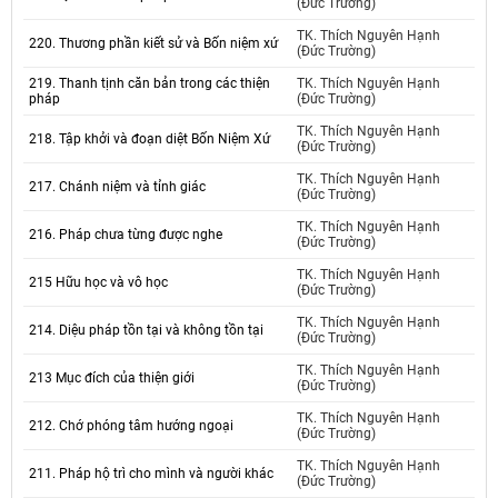
(Đức Trường)
TK. Thích Nguyên Hạnh
220. Thương phần kiết sử và Bốn niệm xứ
(Đức Trường)
219. Thanh tịnh căn bản trong các thiện
TK. Thích Nguyên Hạnh
pháp
(Đức Trường)
TK. Thích Nguyên Hạnh
218. Tập khởi và đoạn diệt Bốn Niệm Xứ
(Đức Trường)
TK. Thích Nguyên Hạnh
217. Chánh niệm và tỉnh giác
(Đức Trường)
TK. Thích Nguyên Hạnh
216. Pháp chưa từng được nghe
(Đức Trường)
TK. Thích Nguyên Hạnh
215 Hữu học và vô học
(Đức Trường)
TK. Thích Nguyên Hạnh
214. Diệu pháp tồn tại và không tồn tại
(Đức Trường)
TK. Thích Nguyên Hạnh
213 Mục đích của thiện giới
(Đức Trường)
TK. Thích Nguyên Hạnh
212. Chớ phóng tâm hướng ngoại
(Đức Trường)
TK. Thích Nguyên Hạnh
211. Pháp hộ trì cho mình và người khác
(Đức Trường)