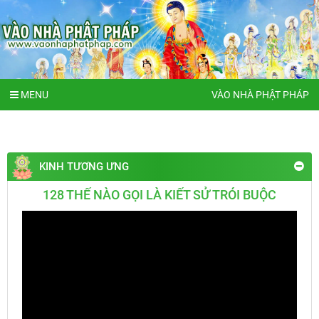
MENU
VÀO NHÀ PHẬT PHÁP
KINH TƯƠNG ƯNG
128 THẾ NÀO GỌI LÀ KIẾT SỬ TRÓI BUỘC