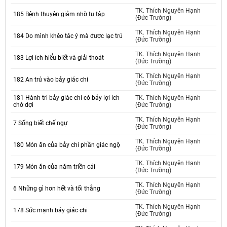
TK. Thích Nguyên Hạnh
185 Bệnh thuyên giảm nhờ tu tập
(Đức Trường)
TK. Thích Nguyên Hạnh
184 Do mình khéo tác ý mà được lạc trú
(Đức Trường)
TK. Thích Nguyên Hạnh
183 Lợi ích hiểu biết và giải thoát
(Đức Trường)
TK. Thích Nguyên Hạnh
182 An trú vào bảy giác chi
(Đức Trường)
181 Hành trì bảy giác chi có bảy lợi ích
TK. Thích Nguyên Hạnh
chờ đợi
(Đức Trường)
TK. Thích Nguyên Hạnh
7 Sống biết chế ngự
(Đức Trường)
TK. Thích Nguyên Hạnh
180 Món ăn của bảy chi phần giác ngộ
(Đức Trường)
TK. Thích Nguyên Hạnh
179 Món ăn của năm triền cái
(Đức Trường)
TK. Thích Nguyên Hạnh
6 Những gì hơn hết và tối thắng
(Đức Trường)
TK. Thích Nguyên Hạnh
178 Sức mạnh bảy giác chi
(Đức Trường)