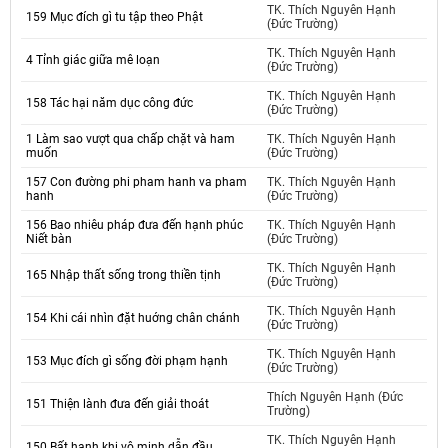
TK. Thích Nguyên Hạnh
159 Mục đích gì tu tập theo Phật
(Đức Trường)
TK. Thích Nguyên Hạnh
4 Tỉnh giác giữa mê loạn
(Đức Trường)
TK. Thích Nguyên Hạnh
158 Tác hại năm dục công đức
(Đức Trường)
1 Làm sao vượt qua chấp chặt và ham
TK. Thích Nguyên Hạnh
muốn
(Đức Trường)
157 Con đường phi pham hanh va pham
TK. Thích Nguyên Hạnh
hanh
(Đức Trường)
156 Bao nhiêu pháp đưa đến hạnh phúc
TK. Thích Nguyên Hạnh
Niết bàn
(Đức Trường)
TK. Thích Nguyên Hạnh
165 Nhập thất sống trong thiền tịnh
(Đức Trường)
TK. Thích Nguyên Hạnh
154 Khi cái nhìn đặt huớng chân chánh
(Đức Trường)
TK. Thích Nguyên Hạnh
153 Mục đích gì sống đời phạm hạnh
(Đức Trường)
Thích Nguyên Hạnh (Đức
151 Thiện lành đưa đến giải thoát
Trường)
TK. Thích Nguyên Hạnh
150 Bất hạnh khi vô minh dẫn đầu