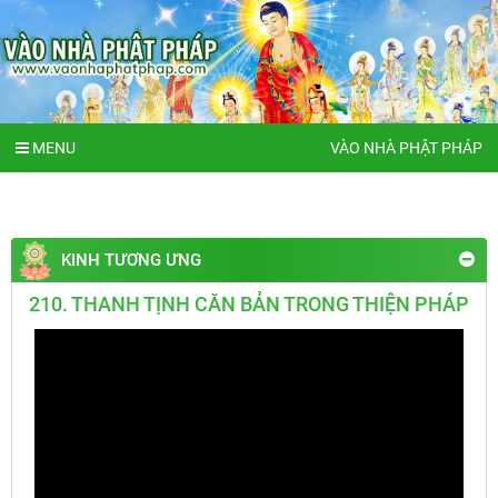
MENU
VÀO NHÀ PHẬT PHÁP
KINH TƯƠNG ƯNG
210. THANH TỊNH CĂN BẢN TRONG THIỆN PHÁP