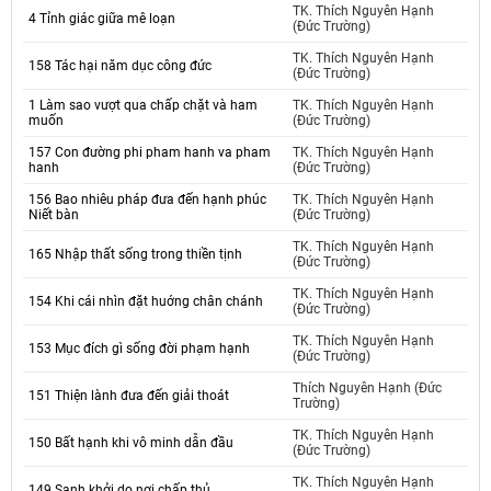
TK. Thích Nguyên Hạnh
4 Tỉnh giác giữa mê loạn
(Đức Trường)
TK. Thích Nguyên Hạnh
158 Tác hại năm dục công đức
(Đức Trường)
1 Làm sao vượt qua chấp chặt và ham
TK. Thích Nguyên Hạnh
muốn
(Đức Trường)
157 Con đường phi pham hanh va pham
TK. Thích Nguyên Hạnh
hanh
(Đức Trường)
156 Bao nhiêu pháp đưa đến hạnh phúc
TK. Thích Nguyên Hạnh
Niết bàn
(Đức Trường)
TK. Thích Nguyên Hạnh
165 Nhập thất sống trong thiền tịnh
(Đức Trường)
TK. Thích Nguyên Hạnh
154 Khi cái nhìn đặt huớng chân chánh
(Đức Trường)
TK. Thích Nguyên Hạnh
153 Mục đích gì sống đời phạm hạnh
(Đức Trường)
Thích Nguyên Hạnh (Đức
151 Thiện lành đưa đến giải thoát
Trường)
TK. Thích Nguyên Hạnh
150 Bất hạnh khi vô minh dẫn đầu
(Đức Trường)
TK. Thích Nguyên Hạnh
149 Sanh khởi do nơi chấp thủ