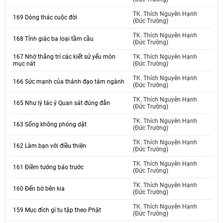
TK. Thích Nguyên Hạnh
169 Dòng thác cuộc đời
(Đức Trường)
TK. Thích Nguyên Hạnh
168 Tỉnh giác ba loại tầm cầu
(Đức Trường)
167 Nhờ thắng trí các kiết sử yếu mòn
TK. Thích Nguyên Hạnh
mục nát
(Đức Trường)
TK. Thích Nguyên Hạnh
166 Sức mạnh của thánh đạo tám ngành
(Đức Trường)
TK. Thích Nguyên Hạnh
165 Như lý tác ý Quan sát đúng đắn
(Đức Trường)
TK. Thích Nguyên Hạnh
163 Sống không phóng dật
(Đức Trường)
TK. Thích Nguyên Hạnh
162 Làm bạn với điều thiện
(Đức Trường)
TK. Thích Nguyên Hạnh
161 Điềm tướng báo trước
(Đức Trường)
TK. Thích Nguyên Hạnh
160 Đến bờ bên kia
(Đức Trường)
TK. Thích Nguyên Hạnh
159 Mục đích gì tu tập theo Phật
(Đức Trường)