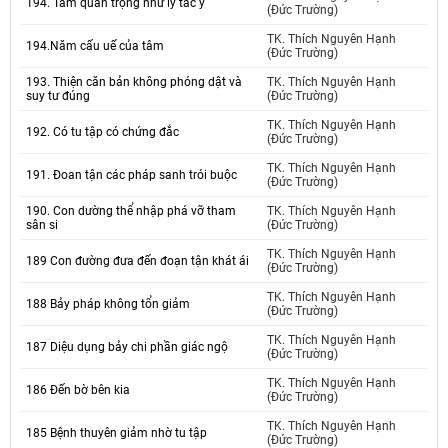
194. Tầm quan trọng như lý tác ý
(Đức Trường)
TK. Thích Nguyên Hạnh
194.Năm cấu uế của tâm
(Đức Trường)
193. Thiện căn bản không phóng dật và
TK. Thích Nguyên Hạnh
suy tư đúng
(Đức Trường)
TK. Thích Nguyên Hạnh
192. Có tu tập có chứng đắc
(Đức Trường)
TK. Thích Nguyên Hạnh
191. Đoan tận các pháp sanh trói buộc
(Đức Trường)
190. Con dường thể nhập phá vỡ tham
TK. Thích Nguyên Hạnh
sân si
(Đức Trường)
TK. Thích Nguyên Hạnh
189 Con đường đưa đến đoạn tận khát ái
(Đức Trường)
TK. Thích Nguyên Hạnh
188 Bảy pháp không tổn giảm
(Đức Trường)
TK. Thích Nguyên Hạnh
187 Diệu dụng bảy chi phần giác ngộ
(Đức Trường)
TK. Thích Nguyên Hạnh
186 Đến bờ bên kia
(Đức Trường)
TK. Thích Nguyên Hạnh
185 Bệnh thuyên giảm nhờ tu tập
(Đức Trường)