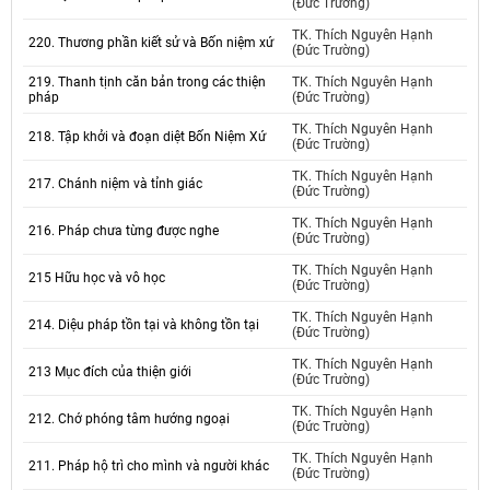
(Đức Trường)
TK. Thích Nguyên Hạnh
220. Thương phần kiết sử và Bốn niệm xứ
(Đức Trường)
219. Thanh tịnh căn bản trong các thiện
TK. Thích Nguyên Hạnh
pháp
(Đức Trường)
TK. Thích Nguyên Hạnh
218. Tập khởi và đoạn diệt Bốn Niệm Xứ
(Đức Trường)
TK. Thích Nguyên Hạnh
217. Chánh niệm và tỉnh giác
(Đức Trường)
TK. Thích Nguyên Hạnh
216. Pháp chưa từng được nghe
(Đức Trường)
TK. Thích Nguyên Hạnh
215 Hữu học và vô học
(Đức Trường)
TK. Thích Nguyên Hạnh
214. Diệu pháp tồn tại và không tồn tại
(Đức Trường)
TK. Thích Nguyên Hạnh
213 Mục đích của thiện giới
(Đức Trường)
TK. Thích Nguyên Hạnh
212. Chớ phóng tâm hướng ngoại
(Đức Trường)
TK. Thích Nguyên Hạnh
211. Pháp hộ trì cho mình và người khác
(Đức Trường)