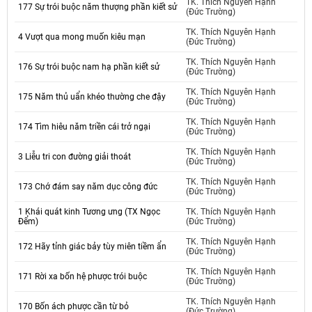
TK. Thích Nguyên Hạnh
177 Sự trói buộc năm thượng phần kiết sử
(Đức Trường)
TK. Thích Nguyên Hạnh
4 Vượt qua mong muốn kiêu mạn
(Đức Trường)
TK. Thích Nguyên Hạnh
176 Sự trói buộc nam hạ phần kiết sử
(Đức Trường)
TK. Thích Nguyên Hạnh
175 Năm thủ uẩn khéo thường che đậy
(Đức Trường)
TK. Thích Nguyên Hạnh
174 Tìm hiêu năm triền cái trở ngại
(Đức Trường)
TK. Thích Nguyên Hạnh
3 Liễu tri con đường giải thoát
(Đức Trường)
TK. Thích Nguyên Hạnh
173 Chớ đám say năm dục công đức
(Đức Trường)
1 Khái quát kinh Tương ưng (TX Ngọc
TK. Thích Nguyên Hạnh
Đểm)
(Đức Trường)
TK. Thích Nguyên Hạnh
172 Hãy tỉnh giác bảy tùy miên tiềm ẩn
(Đức Trường)
TK. Thích Nguyên Hạnh
171 Rời xa bốn hệ phược trói buộc
(Đức Trường)
TK. Thích Nguyên Hạnh
170 Bốn ách phược cần từ bỏ
(Đức Trường)