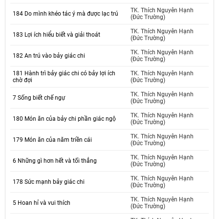
TK. Thích Nguyên Hạnh
184 Do mình khéo tác ý mà được lạc trú
(Đức Trường)
TK. Thích Nguyên Hạnh
183 Lợi ích hiểu biết và giải thoát
(Đức Trường)
TK. Thích Nguyên Hạnh
182 An trú vào bảy giác chi
(Đức Trường)
181 Hành trì bảy giác chi có bảy lợi ích
TK. Thích Nguyên Hạnh
chờ đợi
(Đức Trường)
TK. Thích Nguyên Hạnh
7 Sống biết chế ngự
(Đức Trường)
TK. Thích Nguyên Hạnh
180 Món ăn của bảy chi phần giác ngộ
(Đức Trường)
TK. Thích Nguyên Hạnh
179 Món ăn của năm triền cái
(Đức Trường)
TK. Thích Nguyên Hạnh
6 Những gì hơn hết và tối thắng
(Đức Trường)
TK. Thích Nguyên Hạnh
178 Sức mạnh bảy giác chi
(Đức Trường)
TK. Thích Nguyên Hạnh
5 Hoan hỉ và vui thích
(Đức Trường)