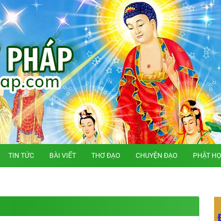
TIN TỨC
BÀI VIẾT
THƠ ĐẠO
CHUYỆN ĐẠO
PHẬT H