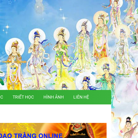
ỌC
TRIẾT HỌC
HÌNH ẢNH
LIÊN HỆ