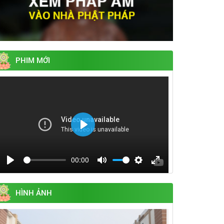
PHIM MỚI
Play
00:00
Play
Mute
Settings
Enter
fullscreen
HÌNH ẢNH