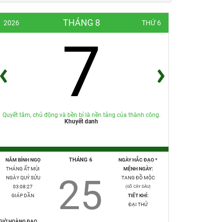
THÁNG 8
2026
THỨ 6
7
Quyết tâm, chủ động và bền bỉ là nền tảng của thành công.
Khuyết danh
THÁNG 6
NĂM BÍNH NGỌ
NGÀY HẮC ĐẠO *
THÁNG ẤT MÙI
MỆNH NGÀY:
25
NGÀY QUÝ SỬU
TANG ĐỒ MỘC
03:08:28
(GỖ CÂY DÂU)
GIÁP DẦN
TIẾT KHÍ:
ĐẠI THỬ
GIỜ HOÀNG ĐẠO