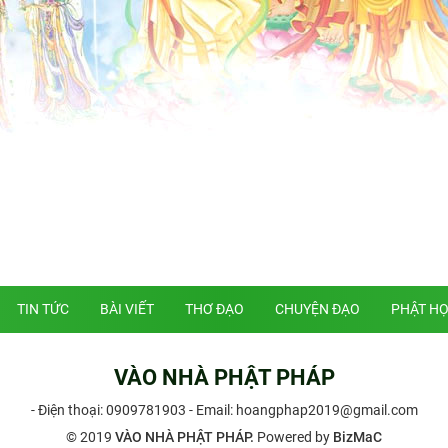
TIN TỨC
BÀI VIẾT
THƠ ĐẠO
CHUYỆN ĐẠO
PHẬT H
VÀO NHÀ PHẬT PHÁP
- Điện thoại:
0909781903
- Email: hoangphap2019@gmail.com
© 2019
VÀO NHÀ PHẬT PHÁP.
Powered by
BizMaC