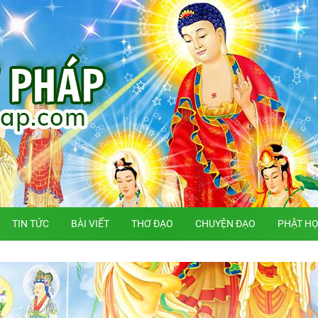
TIN TỨC
BÀI VIẾT
THƠ ĐẠO
CHUYỆN ĐẠO
PHẬT H