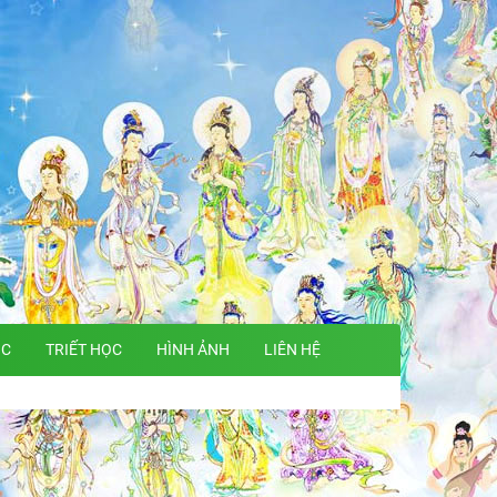
ỌC
TRIẾT HỌC
HÌNH ẢNH
LIÊN HỆ