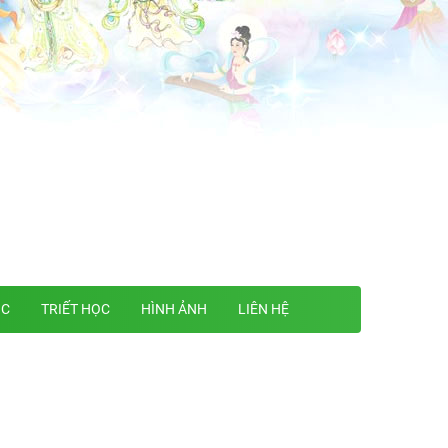
ỌC
TRIẾT HỌC
HÌNH ẢNH
LIÊN HỆ