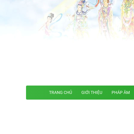
TRANG CHỦ
GIỚI THIỆU
PHÁP ÂM