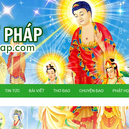
TIN TỨC
BÀI VIẾT
THƠ ĐẠO
CHUYỆN ĐẠO
PHẬT H