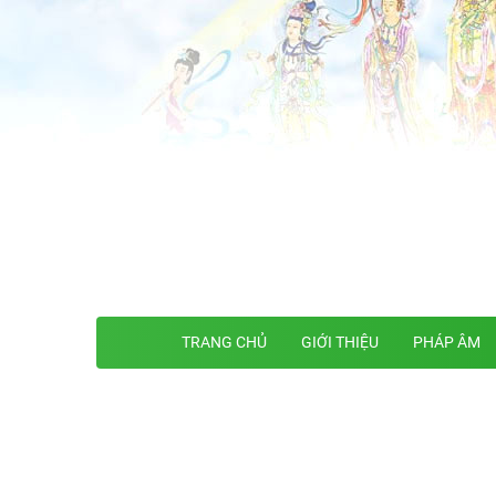
TRANG CHỦ
GIỚI THIỆU
PHÁP ÂM