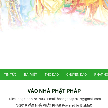
TIN TỨC
BÀI VIẾT
THƠ ĐẠO
CHUYỆN ĐẠO
PHẬT H
VÀO NHÀ PHẬT PHÁP
- Điện thoại:
0909781903
- Email: hoangphap2019@gmail.com
© 2019
VÀO NHÀ PHẬT PHÁP.
Powered by
BizMaC