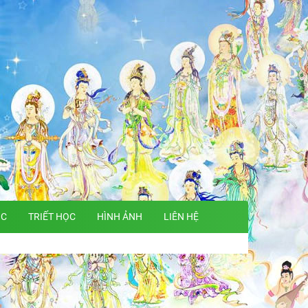
ỌC
TRIẾT HỌC
HÌNH ẢNH
LIÊN HỆ