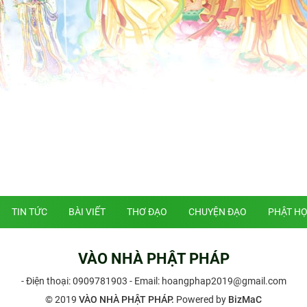
TIN TỨC
BÀI VIẾT
THƠ ĐẠO
CHUYỆN ĐẠO
PHẬT H
VÀO NHÀ PHẬT PHÁP
- Điện thoại:
0909781903
- Email: hoangphap2019@gmail.com
© 2019
VÀO NHÀ PHẬT PHÁP.
Powered by
BizMaC