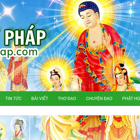
TIN TỨC
BÀI VIẾT
THƠ ĐẠO
CHUYỆN ĐẠO
PHẬT H