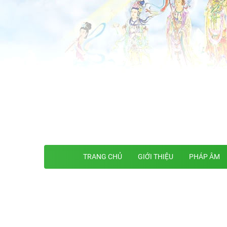
TRANG CHỦ
GIỚI THIỆU
PHÁP ÂM