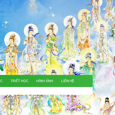
ỌC
TRIẾT HỌC
HÌNH ẢNH
LIÊN HỆ