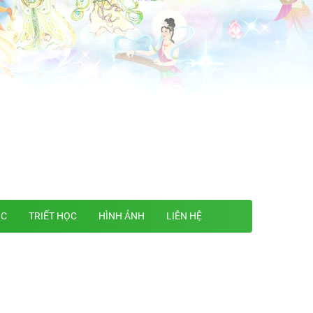
ỌC
TRIẾT HỌC
HÌNH ẢNH
LIÊN HỆ