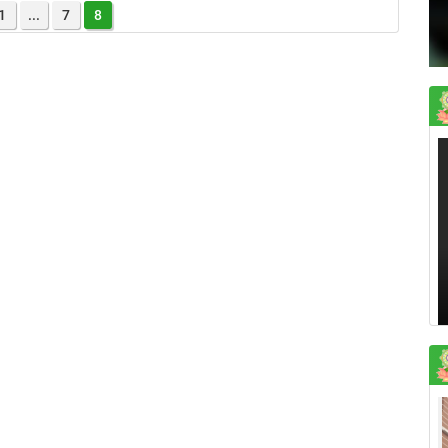
1
...
7
8