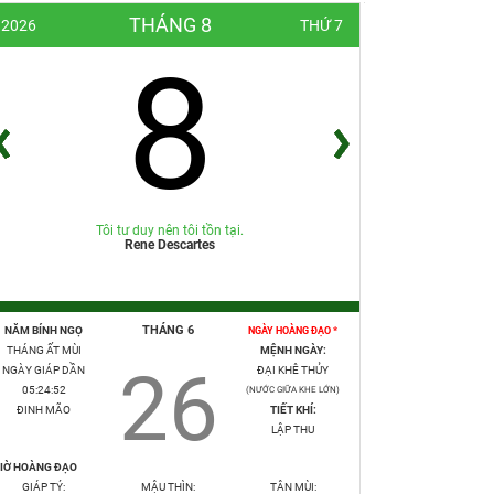
THÁNG 8
2026
THỨ 7
8
Tôi tư duy nên tôi tồn tại.
Rene Descartes
THÁNG 6
NĂM BÍNH NGỌ
NGÀY HOÀNG ĐẠO *
THÁNG ẤT MÙI
MỆNH NGÀY:
26
NGÀY GIÁP DẦN
ĐẠI KHÊ THỦY
05:24:53
(NƯỚC GIỮA KHE LỚN)
ĐINH MÃO
TIẾT KHÍ:
LẬP THU
IỜ HOÀNG ĐẠO
GIÁP TÝ:
MẬU THÌN:
TÂN MÙI: