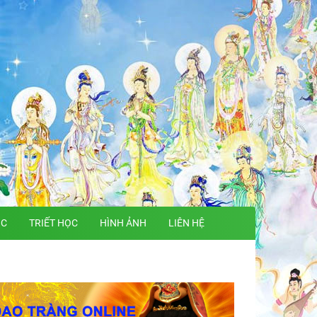
ỌC
TRIẾT HỌC
HÌNH ẢNH
LIÊN HỆ