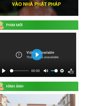
PHIM MỚI
Play
00:00
Play
Mute
Settings
Enter
fullscreen
HÌNH ẢNH