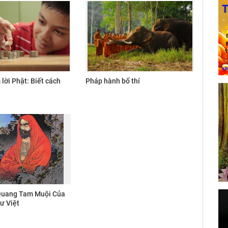
lời Phật: Biết cách
Pháp hành bố thí
Quang Tam Muội Của
ư Việt