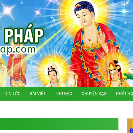
TIN TỨC
BÀI VIẾT
THƠ ĐẠO
CHUYỆN ĐẠO
PHẬT H