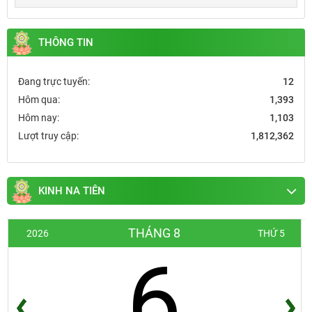
THÔNG TIN
Đang trực tuyến:
12
Hôm qua:
1,393
Hôm nay:
1,103
Lượt truy cập:
1,812,362
KINH NA TIÊN
THÁNG 8
2026
THỨ 5
6