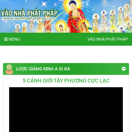
MENU
VÀO NHÀ PHẬT PHÁP
LƯỢC GIẢNG KINH A DI ĐÀ
5 CẢNH GIỚI TÂY PHƯƠNG CỰC LẠC