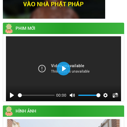
PHIM MỚI
Play
00:00
Play
Mute
Settings
Enter
fullsc
HÌNH ẢNH