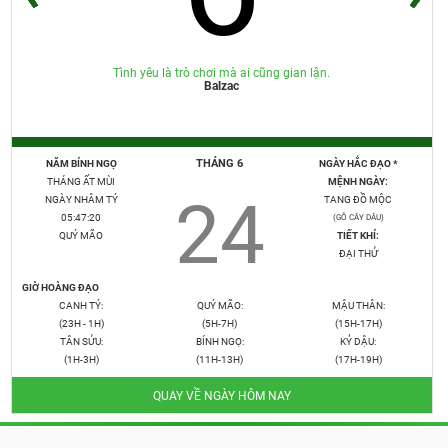
Tình yêu là trò chơi mà ai cũng gian lận.
Balzac
THÁNG 6
NĂM BÍNH NGỌ
NGÀY HẮC ĐẠO *
THÁNG ẤT MÙI
MỆNH NGÀY:
24
NGÀY NHÂM TÝ
TANG ĐỒ MỘC
05:47:21
(GỖ CÂY DÂU)
QUÝ MÃO
TIẾT KHÍ:
ĐẠI THỬ
GIỜ HOÀNG ĐẠO
CANH TÝ:
QUÝ MÃO:
MẬU THÂN:
(23H - 1H)
(5H-7H)
(15H-17H)
TÂN SỬU:
BÍNH NGỌ:
KỶ DẬU:
(1H-3H)
(11H-13H)
(17H-19H)
QUAY VỀ NGÀY HÔM NAY