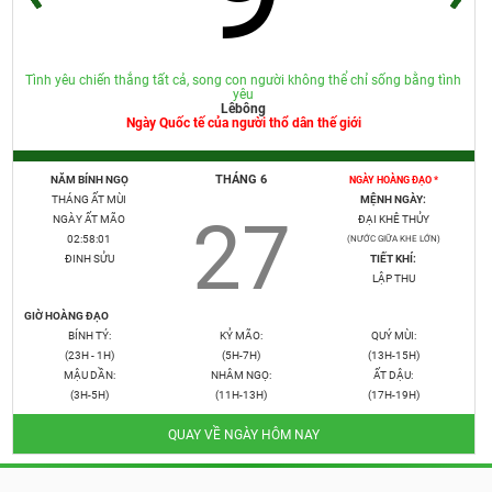
Tình yêu chiến thắng tất cả, song con người không thể chỉ sống bằng tình
yêu
Lêbông
Ngày Quốc tế của người thổ dân thế giới
THÁNG 6
NĂM BÍNH NGỌ
NGÀY HOÀNG ĐẠO *
THÁNG ẤT MÙI
MỆNH NGÀY:
27
NGÀY ẤT MÃO
ĐẠI KHÊ THỦY
02:58:02
(NƯỚC GIỮA KHE LỚN)
ĐINH SỬU
TIẾT KHÍ:
LẬP THU
GIỜ HOÀNG ĐẠO
BÍNH TÝ:
KỶ MÃO:
QUÝ MÙI:
(23H - 1H)
(5H-7H)
(13H-15H)
MẬU DẦN:
NHÂM NGỌ:
ẤT DẬU:
(3H-5H)
(11H-13H)
(17H-19H)
QUAY VỀ NGÀY HÔM NAY