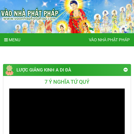
MENU
VÀO NHÀ PHẬT PHÁP
LƯỢC GIẢNG KINH A DI ĐÀ
7 Ý NGHĨA TỨ QUÝ