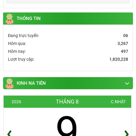
THÔNG TIN
Đang trực tuyến:
06
Hôm qua:
3,267
Hôm nay:
497
Lượt truy cập:
1,820,228
KINH NA TIÊN
THÁNG 8
2026
C.NHẬT
9