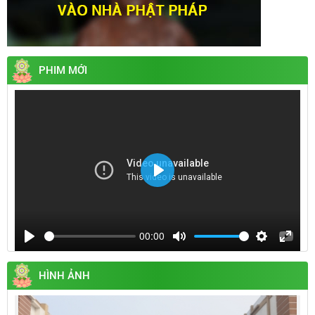
PHIM MỚI
Play
00:00
Play
Mute
Settings
Enter
fullsc
HÌNH ẢNH