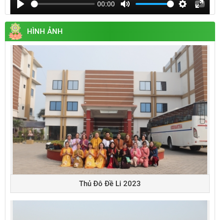
00:00
Play
Mute
Settings
Enter
fullsc
HÌNH ẢNH
Thủ Đô Đề Li 2023