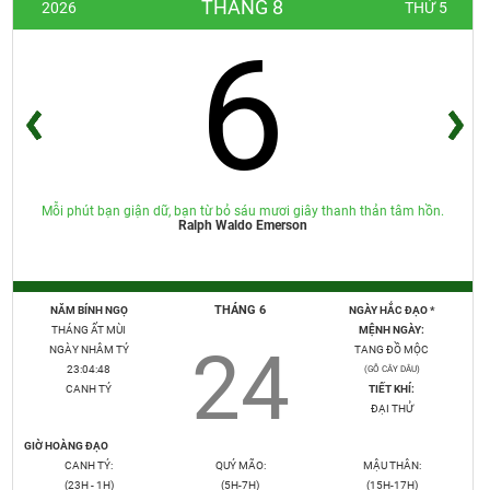
THÁNG 8
2026
THỨ 5
6
Mỗi phút bạn giận dữ, bạn từ bỏ sáu mươi giây thanh thản tâm hồn.
Ralph Waldo Emerson
THÁNG 6
NĂM BÍNH NGỌ
NGÀY HẮC ĐẠO *
THÁNG ẤT MÙI
MỆNH NGÀY:
24
NGÀY NHÂM TÝ
TANG ĐỒ MỘC
23:04:49
(GỖ CÂY DÂU)
CANH TÝ
TIẾT KHÍ:
ĐẠI THỬ
GIỜ HOÀNG ĐẠO
CANH TÝ:
QUÝ MÃO:
MẬU THÂN:
(23H - 1H)
(5H-7H)
(15H-17H)