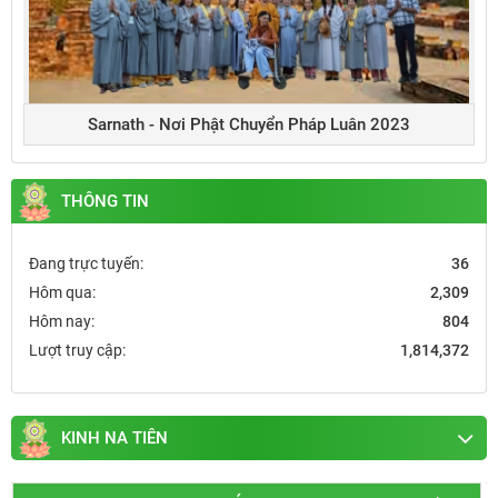
Sarnath - Nơi Phật Chuyển Pháp Luân 2023
THÔNG TIN
Đang trực tuyến:
36
Hôm qua:
2,309
Hôm nay:
804
Lượt truy cập:
1,814,372
KINH NA TIÊN