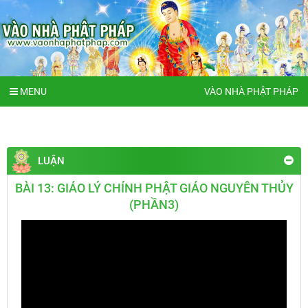
MENU
VÀO NHÀ PHẬT PHÁP
LUẬN
BÀI 13: GIÁO LÝ CHÍNH PHẬT GIÁO NGUYÊN THỦY
(PHẦN3)