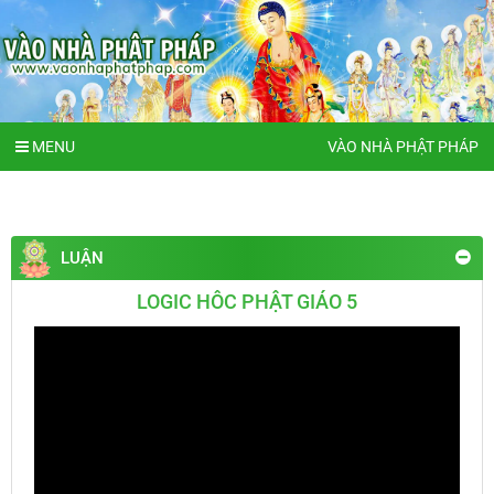
MENU
VÀO NHÀ PHẬT PHÁP
LUẬN
LOGIC HÔC PHẬT GIÁO 5