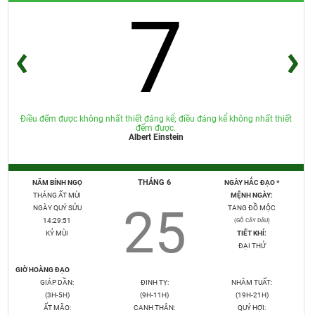
7
Điều đếm được không nhất thiết đáng kể; điều đáng kể không nhất thiết
đếm được.
Albert Einstein
THÁNG 6
NĂM BÍNH NGỌ
NGÀY HẮC ĐẠO *
THÁNG ẤT MÙI
MỆNH NGÀY:
25
NGÀY QUÝ SỬU
TANG ĐỒ MỘC
14:29:52
(GỖ CÂY DÂU)
KỶ MÙI
TIẾT KHÍ:
ĐẠI THỬ
GIỜ HOÀNG ĐẠO
GIÁP DẦN:
ĐINH TỴ:
NHÂM TUẤT:
(3H-5H)
(9H-11H)
(19H-21H)
ẤT MÃO:
CANH THÂN:
QUÝ HỢI: