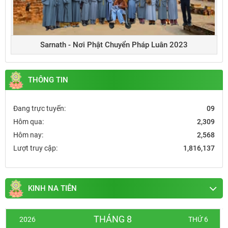
Sarnath - Nơi Phật Chuyển Pháp Luân 2023
THÔNG TIN
Đang trực tuyến:
09
Hôm qua:
2,309
Hôm nay:
2,568
Lượt truy cập:
1,816,137
KINH NA TIÊN
THÁNG 8
2026
THỨ 6