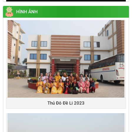
Play
Mute
Settings
Enter
fullsc
HÌNH ẢNH
Thủ Đô Đề Li 2023