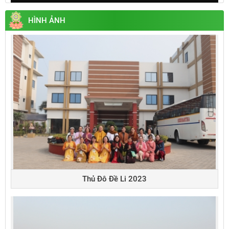
Play
Mute
Settings
Enter
fullsc
HÌNH ẢNH
Thủ Đô Đề Li 2023