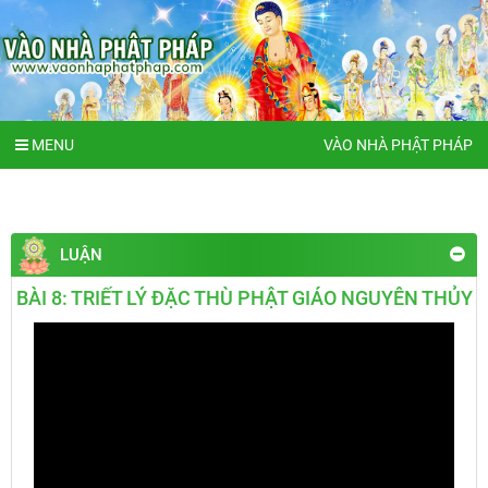
MENU
VÀO NHÀ PHẬT PHÁP
LUẬN
BÀI 8: TRIẾT LÝ ĐẶC THÙ PHẬT GIÁO NGUYÊN THỦY