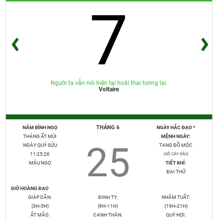
7
Người ta vẫn nói hiện tại hoài thai tương lai.
Voltaire
THÁNG 6
NĂM BÍNH NGỌ
NGÀY HẮC ĐẠO *
THÁNG ẤT MÙI
MỆNH NGÀY:
25
NGÀY QUÝ SỬU
TANG ĐỒ MỘC
11:25:27
(GỖ CÂY DÂU)
MẬU NGỌ
TIẾT KHÍ:
ĐẠI THỬ
GIỜ HOÀNG ĐẠO
GIÁP DẦN:
ĐINH TỴ:
NHÂM TUẤT:
(3H-5H)
(9H-11H)
(19H-21H)
ẤT MÃO:
CANH THÂN:
QUÝ HỢI: