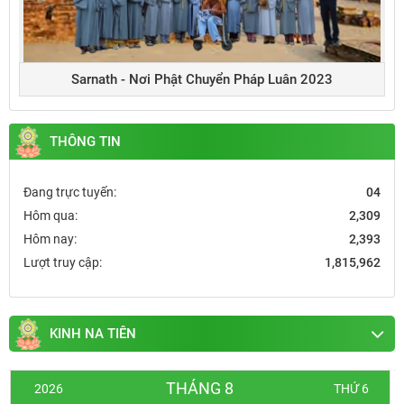
Sarnath - Nơi Phật Chuyển Pháp Luân 2023
THÔNG TIN
Đang trực tuyến:
04
Hôm qua:
2,309
Hôm nay:
2,393
Lượt truy cập:
1,815,962
KINH NA TIÊN
THÁNG 8
2026
THỨ 6