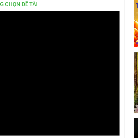
G CHỌN ĐỀ TÀI