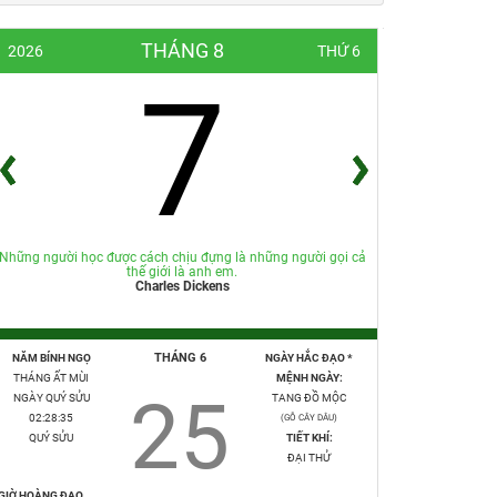
THÁNG 8
2026
THỨ 6
7
Những người học được cách chịu đựng là những người gọi cả
thế giới là anh em.
Charles Dickens
THÁNG 6
NĂM BÍNH NGỌ
NGÀY HẮC ĐẠO *
THÁNG ẤT MÙI
MỆNH NGÀY:
25
NGÀY QUÝ SỬU
TANG ĐỒ MỘC
02:28:36
(GỖ CÂY DÂU)
QUÝ SỬU
TIẾT KHÍ:
ĐẠI THỬ
GIỜ HOÀNG ĐẠO