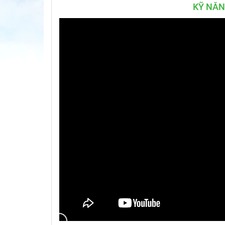
KỸ NĂN