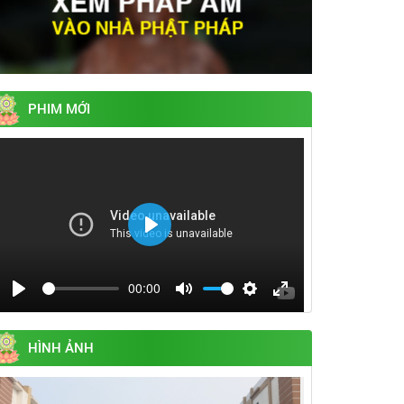
PHIM MỚI
Play
00:00
Play
Mute
Settings
Enter
fullscreen
HÌNH ẢNH