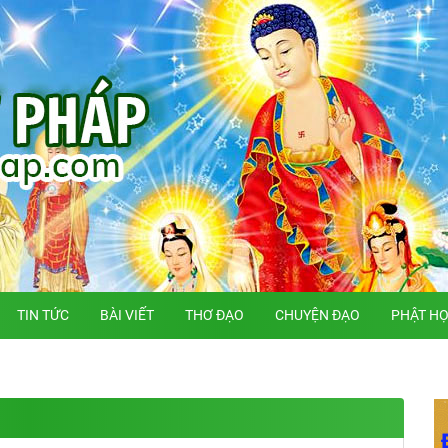
TIN TỨC
BÀI VIẾT
THƠ ĐẠO
CHUYỆN ĐẠO
PHẬT H