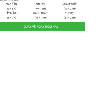
GIÁP DẦN:
ĐINH TỴ:
NHÂM TUẤT:
(3H-5H)
(9H-11H)
(19H-21H)
ẤT MÃO:
CANH THÂN:
QUÝ HỢI:
(5H-7H)
(15H-17H)
(21H-23H)
QUAY VỀ NGÀY HÔM NAY