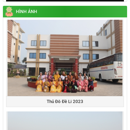
Play
Mute
Settings
Enter
fullsc
HÌNH ẢNH
Thủ Đô Đề Li 2023