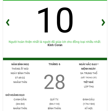
10
Người hoàn thiện nhất là người đã giúp ích cho đồng loại nhiều nhất.
Kinh Coran
THÁNG 6
NĂM BÍNH NGỌ
NGÀY HẮC ĐẠO *
THÁNG ẤT MÙI
MỆNH NGÀY:
28
NGÀY BÍNH THÌN
SA TRUNG THỔ
07:49:33
(ĐẤT TRONG CÁT)
NHÂM THÌN
TIẾT KHÍ:
LẬP THU
GIỜ HOÀNG ĐẠO
CANH DẦN:
QUÝ TỴ:
ĐINH DẬU:
(3H-5H)
(9H-11H)
(17H-19H)
NHÂM THÌN:
BÍNH THÂN:
KỶ HỢI: