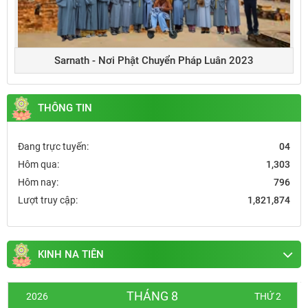
Sarnath - Nơi Phật Chuyển Pháp Luân 2023
THÔNG TIN
Đang trực tuyến:
04
Hôm qua:
1,303
Hôm nay:
796
Lượt truy cập:
1,821,874
KINH NA TIÊN
THÁNG 8
2026
THỨ 2