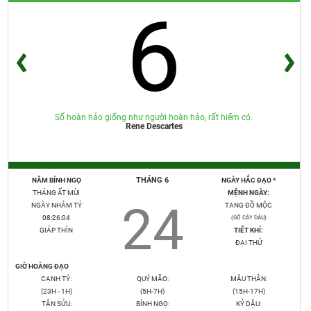
6
Số hoàn hảo giống như người hoàn hảo, rất hiếm có.
Rene Descartes
THÁNG 6
NĂM BÍNH NGỌ
NGÀY HẮC ĐẠO *
THÁNG ẤT MÙI
MỆNH NGÀY:
24
NGÀY NHÂM TÝ
TANG ĐỒ MỘC
08:26:04
(GỖ CÂY DÂU)
GIÁP THÌN
TIẾT KHÍ:
ĐẠI THỬ
GIỜ HOÀNG ĐẠO
CANH TÝ:
QUÝ MÃO:
MẬU THÂN:
(23H - 1H)
(5H-7H)
(15H-17H)
TÂN SỬU:
BÍNH NGỌ:
KỶ DẬU: