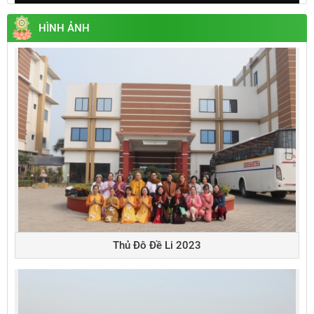
Play
Mute
Settings
Enter
fullsc
HÌNH ẢNH
Thủ Đô Đề Li 2023