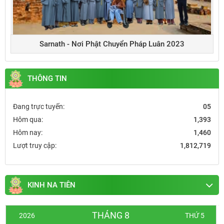
Sarnath - Nơi Phật Chuyển Pháp Luân 2023
THÔNG TIN
Đang trực tuyến:
05
Hôm qua:
1,393
Hôm nay:
1,460
Lượt truy cập:
1,812,719
KINH NA TIÊN
THÁNG 8
2026
THỨ 5