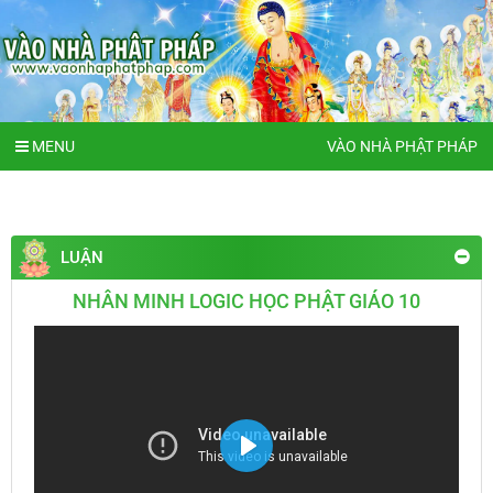
MENU
VÀO NHÀ PHẬT PHÁP
LUẬN
NHÂN MINH LOGIC HỌC PHẬT GIÁO 10
Play