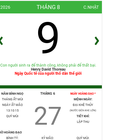
THÁNG 8
2026
C.NHẬT
9
Con người sinh ra để thành công, không phải để thất bại.
Henry David Thoreau
Ngày Quốc tế của người thổ dân thế giới
THÁNG 6
NĂM BÍNH NGỌ
NGÀY HOÀNG ĐẠO *
THÁNG ẤT MÙI
MỆNH NGÀY:
27
NGÀY ẤT MÃO
ĐẠI KHÊ THỦY
13:10:16
(NƯỚC GIỮA KHE LỚN)
QUÝ MÙI
TIẾT KHÍ:
LẬP THU
IỜ HOÀNG ĐẠO
BÍNH TÝ:
KỶ MÃO:
QUÝ MÙI: