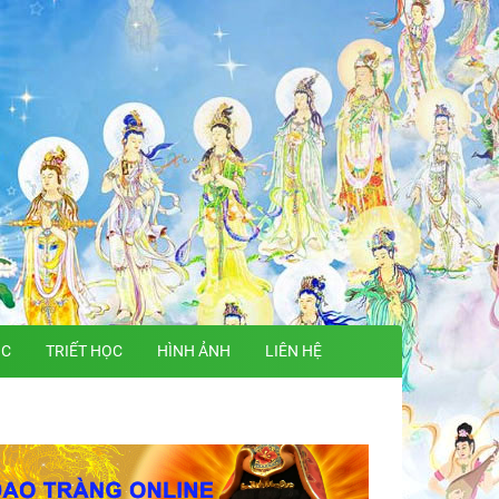
ỌC
TRIẾT HỌC
HÌNH ẢNH
LIÊN HỆ