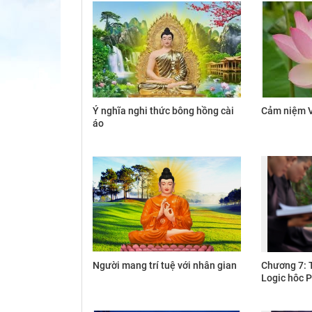
Ý nghĩa nghi thức bông hồng cài
Cảm niệm V
áo
Người mang trí tuệ với nhân gian
Chương 7: 
Logic hôc P