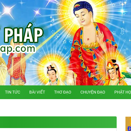
TIN TỨC
BÀI VIẾT
THƠ ĐẠO
CHUYỆN ĐẠO
PHẬT H