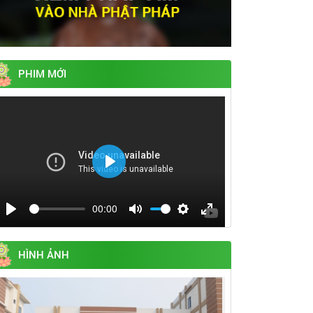
PHIM MỚI
Play
00:00
Play
Mute
Settings
Enter
fullscreen
HÌNH ẢNH