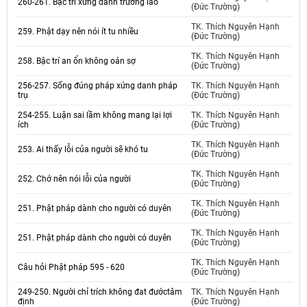
260-261. Bậc trí xứng danh trưởng lão
(Đức Trường)
TK. Thích Nguyên Hạnh
259. Phật dạy nên nói ít tu nhiều
(Đức Trường)
TK. Thích Nguyên Hạnh
258. Bậc trí an ổn không oán sợ
(Đức Trường)
256-257. Sống đúng pháp xứng danh pháp
TK. Thích Nguyên Hạnh
trụ
(Đức Trường)
254-255. Luận sai lầm không mang lại lợi
TK. Thích Nguyên Hạnh
ích
(Đức Trường)
TK. Thích Nguyên Hạnh
253. Ai thấy lỗi của người sẽ khó tu
(Đức Trường)
TK. Thích Nguyên Hạnh
252. Chớ nên nói lỗi của người
(Đức Trường)
TK. Thích Nguyên Hạnh
251. Phật pháp dành cho người có duyên
(Đức Trường)
TK. Thích Nguyên Hạnh
251. Phật pháp dành cho người có duyên
(Đức Trường)
TK. Thích Nguyên Hạnh
Câu hỏi Phật pháp 595 - 620
(Đức Trường)
249-250. Người chỉ trích không đat đướctâm
TK. Thích Nguyên Hạnh
định
(Đức Trường)