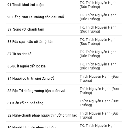
TK. Thích Nguyên Hạnh
91 Thoát khỏi trói buộc
(Đức Trường)
TK. Thích Nguyên Hạnh
90 Đấng Như Lai không còn đau khổ
(Đức Trường)
TK. Thích Nguyên Hạnh
89. Sống với chánh tâm
(Đức Trường)
TK. Thích Nguyên Hạnh
88 Rửa sạch cấu uế từ nội tâm
(Đức Trường)
TK. Thích Nguyên Hạnh
87 Từ bỏ đen tối
(Đức Trường)
TK. Thích Nguyên Hạnh
85-86 Ít người đến bờ kia
(Đức Trường)
Thích Nguyên Hạnh (Đức
84 Người có trí trì giới đúng đắn
Trường)
Thích Nguyên Hạnh (Đức
83 Bậc Trí không vướng bận buồn vui
Trường)
Thích Nguyên Hạnh (Đức
81 Kiên cố như đá tảng
Trường)
Thích Nguyên Hạnh (Đức
82 Nghe chánh pháp người trí hưởng tịnh lạc
Trường)
TK. Thích Nguyên Hạnh
80 Người trí nhiếp phục tự thân