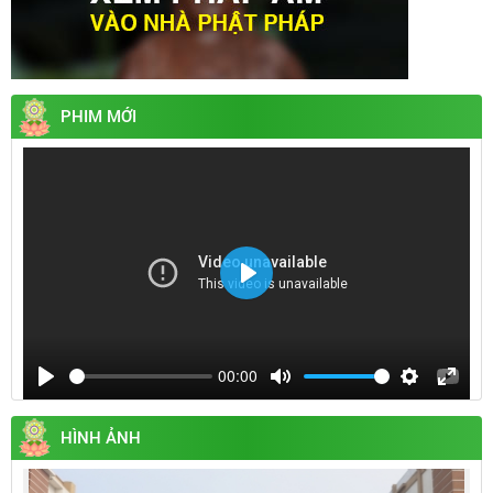
PHIM MỚI
Play
00:00
Play
Mute
Settings
Enter
fullsc
HÌNH ẢNH