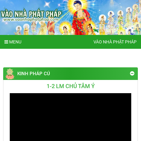
MENU
VÀO NHÀ PHẬT PHÁP
KINH PHÁP CÚ
1-2 LM CHỦ TÂM Ý