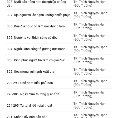
308. Nuốt sắc nóng hơn ác nghiệp phóng
TK. Thích Nguyên Hạnh
dật
(Đức Trường)
TK. Thích Nguyên Hạnh
307. Địa ngục với ác hạnh không nhiếp phục
(Đức Trường)
TK. Thích Nguyên Hạnh
306. Đọa địa ngục có làm nói không làm
(Đức Trường)
TK. Thích Nguyên Hạnh
305. Người tu vui thích sống cô độc
(Đức Trường)
TK. Thích Nguyên Hạnh
304. Người lành sáng tỏ gương đức hạnh
(Đức Trường)
TK. Thích Nguyên Hạnh
303. Kính phục người tín tâm có giới đức
(Đức Trường)
TK. Thích Nguyên Hạnh
302. Ước mong vui hạnh xuất gia
(Đức Trường)
TK. Thích Nguyên Hạnh
292-293. Chớ ham điều phù hoa
(Đức Trường)
TK. Thích Nguyên Hạnh
296-301. Ngày đêm thường giác tỉnh
(Đức Trường)
TK. Thích Nguyên Hạnh
294-295. Tự tại đi đến giải thoát
(Đức Trường)
TK. Thích Nguyên Hạnh
291. Không lấy oán báo oán