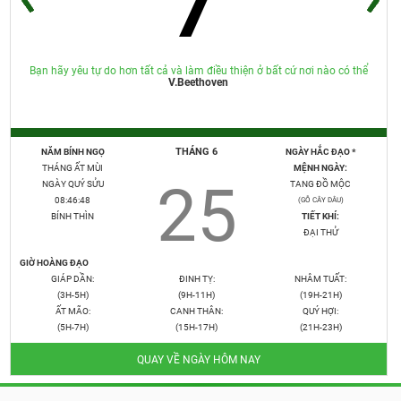
Bạn hãy yêu tự do hơn tất cả và làm điều thiện ở bất cứ nơi nào có thể
V.Beethoven
THÁNG 6
NĂM BÍNH NGỌ
NGÀY HẮC ĐẠO *
THÁNG ẤT MÙI
MỆNH NGÀY:
25
NGÀY QUÝ SỬU
TANG ĐỒ MỘC
08:46:50
(GỖ CÂY DÂU)
BÍNH THÌN
TIẾT KHÍ:
ĐẠI THỬ
GIỜ HOÀNG ĐẠO
GIÁP DẦN:
ĐINH TỴ:
NHÂM TUẤT:
(3H-5H)
(9H-11H)
(19H-21H)
ẤT MÃO:
CANH THÂN:
QUÝ HỢI:
(5H-7H)
(15H-17H)
(21H-23H)
QUAY VỀ NGÀY HÔM NAY