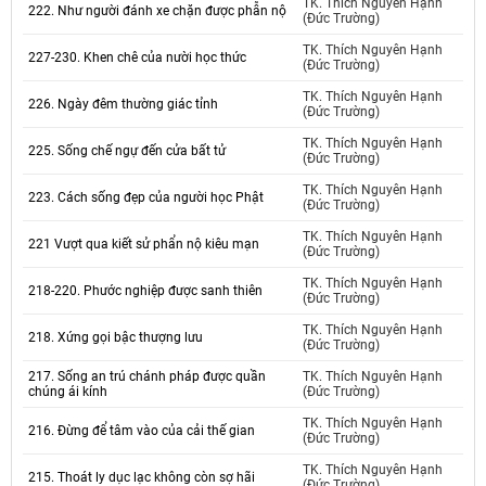
TK. Thích Nguyên Hạnh
222. Như người đánh xe chặn được phẫn nộ
(Đức Trường)
TK. Thích Nguyên Hạnh
227-230. Khen chê của nười học thức
(Đức Trường)
TK. Thích Nguyên Hạnh
226. Ngày đêm thường giác tỉnh
(Đức Trường)
TK. Thích Nguyên Hạnh
225. Sống chế ngự đến cửa bất tử
(Đức Trường)
TK. Thích Nguyên Hạnh
223. Cách sống đẹp của người học Phật
(Đức Trường)
TK. Thích Nguyên Hạnh
221 Vượt qua kiết sử phẩn nộ kiêu mạn
(Đức Trường)
TK. Thích Nguyên Hạnh
218-220. Phước nghiệp được sanh thiên
(Đức Trường)
TK. Thích Nguyên Hạnh
218. Xứng gọi bậc thượng lưu
(Đức Trường)
217. Sống an trú chánh pháp được quần
TK. Thích Nguyên Hạnh
chúng ái kính
(Đức Trường)
TK. Thích Nguyên Hạnh
216. Đừng để tâm vào của cải thế gian
(Đức Trường)
TK. Thích Nguyên Hạnh
215. Thoát ly dục lạc không còn sợ hãi
(Đức Trường)