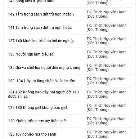
142 Sống kiên trì [hạm hạnh
(Đức Trường)
TK. Thích Nguyên Hạnh
142 Tâm trong sạch dứt trừ nghi hoặc ?
(Đức Trường)
TK. Thích Nguyên Hạnh
141 Tâm trong sạch dứt trừ nghi hoặc
(Đức Trường)
TK. Thích Nguyên Hạnh
137-140 Mười loại khổ do bởi ác nghiệp
(Đức Trường)
TK. Thích Nguyên Hạnh
136 Người ngu làm điều ác
(Đức Trường)
TK. Thích Nguyên Hạnh
135 Gìa và chết lùa người đến mạng chung
(Đức Trường)
TK. Thích Nguyên Hạnh
133- 134 Hãy im lặng chớ nói lời ác độc
(Đức Trường)
131-132 Không dao gậy hại người đời sau
TK. Thích Nguyên Hạnh
được an lạc
(Đức Trường)
TK. Thích Nguyên Hạnh
129-130 Không giết không bảo giết
(Đức Trường)
TK. Thích Nguyên Hạnh
128 Không trốn được tay thần chết
(Đức Trường)
TK. Thích Nguyên Hạnh
126 Tùy nghiệp mà thọ sanh
(Đức Trường)