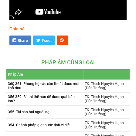
Chia sẻ
Mute
Settings
Share
Tweet
PHÁP ÂM CÙNG LOẠI
Pháp Âm
360-361. Phòng hộ các căn thoát được moi
TK. Thích Nguyên Hạnh
khổ đau
(Đức Trường)
356-359. Bố thí thế nào đề được quả báo
TK. Thích Nguyên Hạnh
lớn?
(Đức Trường)
TK. Thích Nguyên Hạnh
355. Tài sản hại người ngu
(Đức Trường)
TK. Thích Nguyên Hạnh
354. Chánh pháp giọt nuớc tịnh vi diệu
(Đức Trường)