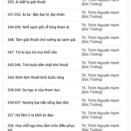
TK. Thích Nguyên Hạnh
353. Ái diệt tự giải thoát
(Đức Trường)
TK. Thích Nguyên Hạnh
351-352. Ái lìa - Bậc Đại trí, đại nhân
(Đức Trường)
TK. Thích Nguyên Hạnh
349-350. Nhổ sạch gốc rễ lòng tham ái
(Đức Trường)
TK. Thích Nguyên Hạnh
348. Tâm giải thoát chớ vướng lại sanh già
(Đức Trường)
TK. Thích Nguyên Hạnh
347. Trừ ái dục bỏ mọi khổ não
(Đức Trường)
TK. Thích Nguyên Hạnh
345-346. Trói buộc bền chặt khó thoát
(Đức Trường)
TK. Thích Nguyên Hạnh
344. Định tâm thoát khỏi buộc ràng
(Đức Trường)
TK. Thích Nguyên Hạnh
338-343. Sự ngu si của tham dục
(Đức Trường)
TK. Thích Nguyên Hạnh
334-337. Nương tựa nếp sống đạo đức
(Đức Trường)
TK. Thích Nguyên Hạnh
327. Hộ tâm ý ra khỏi ác đạo
(Đức Trường)
326. Học chế ngự như cầm móc điều phục
TK. Thích Nguyên Hạnh
voi
(Đức Trường)