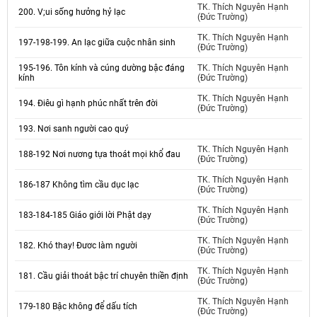
TK. Thích Nguyên Hạnh
200. V;ui sống hưởng hỷ lạc
(Đức Trường)
TK. Thích Nguyên Hạnh
197-198-199. An lạc giữa cuộc nhân sinh
(Đức Trường)
195-196. Tôn kính và cúng dường bậc đáng
TK. Thích Nguyên Hạnh
kính
(Đức Trường)
TK. Thích Nguyên Hạnh
194. Điêu gì hạnh phúc nhất trên đời
(Đức Trường)
193. Nơi sanh người cao quý
TK. Thích Nguyên Hạnh
188-192 Nơi nương tựa thoát mọi khổ đau
(Đức Trường)
TK. Thích Nguyên Hạnh
186-187 Không tìm cầu dục lạc
(Đức Trường)
TK. Thích Nguyên Hạnh
183-184-185 Giáo giới lời Phật dạy
(Đức Trường)
TK. Thích Nguyên Hạnh
182. Khó thay! Đươc làm người
(Đức Trường)
TK. Thích Nguyên Hạnh
181. Cầu giải thoát bậc trí chuyên thiền định
(Đức Trường)
TK. Thích Nguyên Hạnh
179-180 Bậc không để dấu tích
(Đức Trường)