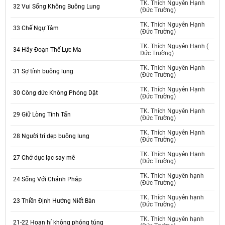
TK. Thích Nguyên Hạnh
32 Vui Sống Không Buông Lung
(Đức Trường)
TK. Thích Nguyên Hạnh
33 Chế Ngự Tâm
(Đức Trường)
TK. Thích Nguyên Hạnh (
34 Hãy Đoạn Thế Lực Ma
Đức Trường)
TK. Thích Nguyên Hạnh
31 Sợ tính buông lung
(Đức Trường)
TK. Thích Nguyên Hạnh
30 Công đức Không Phóng Dật
(Đức Trường)
TK. Thích Nguyên Hạnh
29 Giữ Lòng Tinh Tấn
(Đức Trường)
TK. Thích Nguyên Hạnh
28 Người trí dẹp buông lung
(Đức Trường)
TK. Thích Nguyên Hạnh
27 Chớ dục lạc say mê
(Đức Trường)
TK. Thích Nguyên hạnh
24 Sống Với Chánh Pháp
(Đức Trường)
TK. Thích Nguyên hạnh
23 Thiền Định Hướng Niết Bàn
(Đức Trường)
TK. Thích Nguyên hạnh
21-22 Hoan hỉ không phóng túng