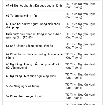
TK. Thích Nguyên Hạnh
67-68 Nghiệp chánh thiện được quả an lành
(Đức Trường)
TK. Thích Nguyên Hạnh
66 Tự làm hại chính mình
(Đức Trường)
60 Luân hồi dài với người không hiểu chơn
TK. Thích Nguyên Hạnh
diệu pháp
(Đức Trường)
Hiểu dược diệu pháp dù trong khoảnh khắc
TK. Thích Nguyên Hạnh
gần người trí (PC 65)
(Đức Trường)
TK. Thích Nguyên Hạnh
61 Chớ kết bạn với người ngu làm ác
(Đức Trường)
62 Chính ta còn chưa có hướng chi con ta tài
TK. Thích Nguyên Hạnh
sản ta
(Đức Trường)
64 Người ngu không hiểu diệu pháp dù cả
TK. Thích Nguyên Hạnh
đời gần người trí
(Đức Trường)
TK. Thích Nguyên Hạnh
63 Người ngu biết minh ngu là người trí
(Đức Trường)
TK. Thích Nguyên Hạnh
58-59 Sáng ngời với trí tuệ
(Đức Trường)
TK. Thích Nguyên Hạnh
57 Chánh trí chân giải thoát
(Đức Trường)
TK. Thích Nguyên Hạnh