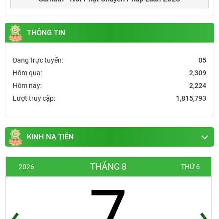
THÔNG TIN
Đang trực tuyến:
05
Hôm qua:
2,309
Hôm nay:
2,224
Lượt truy cập:
1,815,793
KINH NA TIÊN
THÁNG 8
2026
THỨ 6
7