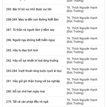
(Đức Trường)
TK. Thích Nguyên Hạnh
290. Bậc trí bỏ vui nhỏ được vui lớn
(Đức Trường)
TK. Thích Nguyên Hạnh
288-289. Mau lẹ đến con đường Niết Bàn
(Đức Trường)
TK. Thích Nguyên Hạnh
287. Tử thần và người tâm ý đắm say
(Đức Trường)
TK. Thích Nguyên Hạnh
286. Người ngu không biết hiểm nguy
(Đức Trường)
TK. Thích Nguyên Hạnh
285. Hãy tu đạo tịch tịnh
(Đức Trường)
TK. Thích Nguyên Hạnh
282. Hãy nỗ lực khiến trí tuệ răng trưởng
(Đức Trường)
TK. Thích Nguyên Hạnh
283-284. Vượt thoát ràng buộc cya3 ái dục
(Đức Trường)
TK. Thích Nguyên Hạnh
281. Hãy giữ gìn thận trọng với ba nghiệp
(Đức Trường)
TK. Thích Nguyên Hạnh
280. Nỗ lực chớ hẹn ngày mai
(Đức Trường)
TK. Thích Nguyên Hạnh
279. Tất cả các pháp đều vô ngã
(Đức Trường)