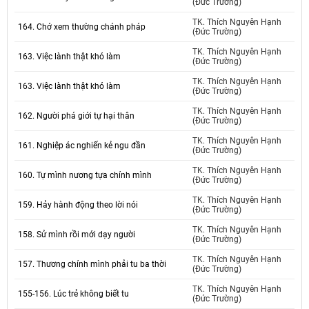
(Đức Trường)
TK. Thích Nguyên Hạnh
164. Chớ xem thường chánh pháp
(Đức Trường)
TK. Thích Nguyên Hạnh
163. Việc lành thật khó làm
(Đức Trường)
TK. Thích Nguyên Hạnh
163. Việc lành thật khó làm
(Đức Trường)
TK. Thích Nguyên Hạnh
162. Người phá giới tự hại thân
(Đức Trường)
TK. Thích Nguyên Hạnh
161. Nghiệp ác nghiến kẻ ngu đần
(Đức Trường)
TK. Thích Nguyên Hạnh
160. Tự mình nương tựa chính mình
(Đức Trường)
TK. Thích Nguyên Hạnh
159. Hảy hành động theo lời nói
(Đức Trường)
TK. Thích Nguyên Hạnh
158. Sử mình rồi mới dạy người
(Đức Trường)
TK. Thích Nguyên Hạnh
157. Thương chính mình phải tu ba thời
(Đức Trường)
TK. Thích Nguyên Hạnh
155-156. Lúc trẻ không biết tu
(Đức Trường)