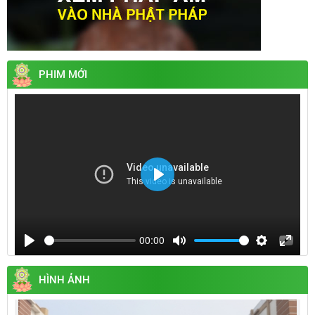
PHIM MỚI
Play
00:00
Play
Mute
Settings
Enter
fullsc
HÌNH ẢNH