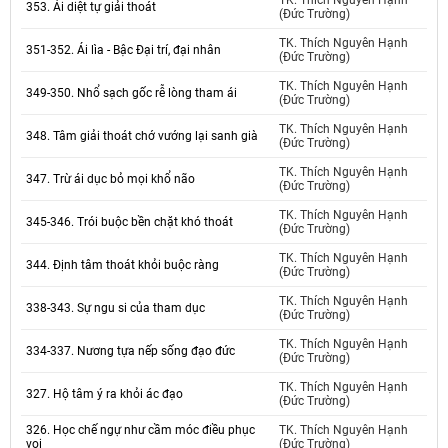
TK. Thích Nguyên Hạnh
353. Ái diệt tự giải thoát
(Đức Trường)
TK. Thích Nguyên Hạnh
351-352. Ái lìa - Bậc Đại trí, đại nhân
(Đức Trường)
TK. Thích Nguyên Hạnh
349-350. Nhổ sạch gốc rễ lòng tham ái
(Đức Trường)
TK. Thích Nguyên Hạnh
348. Tâm giải thoát chớ vướng lại sanh già
(Đức Trường)
TK. Thích Nguyên Hạnh
347. Trừ ái dục bỏ mọi khổ não
(Đức Trường)
TK. Thích Nguyên Hạnh
345-346. Trói buộc bền chặt khó thoát
(Đức Trường)
TK. Thích Nguyên Hạnh
344. Định tâm thoát khỏi buộc ràng
(Đức Trường)
TK. Thích Nguyên Hạnh
338-343. Sự ngu si của tham dục
(Đức Trường)
TK. Thích Nguyên Hạnh
334-337. Nương tựa nếp sống đạo đức
(Đức Trường)
TK. Thích Nguyên Hạnh
327. Hộ tâm ý ra khỏi ác đạo
(Đức Trường)
326. Học chế ngự như cầm móc điều phục
TK. Thích Nguyên Hạnh
voi
(Đức Trường)