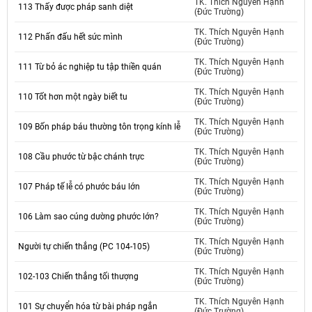
TK. Thích Nguyên Hạnh
113 Thấy được pháp sanh diệt
(Đức Trường)
TK. Thích Nguyên Hạnh
112 Phấn đấu hết sức mình
(Đức Trường)
TK. Thích Nguyên Hạnh
111 Từ bỏ ác nghiệp tu tập thiền quán
(Đức Trường)
TK. Thích Nguyên Hạnh
110 Tốt hơn một ngày biết tu
(Đức Trường)
TK. Thích Nguyên Hạnh
109 Bốn pháp báu thường tôn trọng kính lễ
(Đức Trường)
TK. Thích Nguyên Hạnh
108 Cầu phước từ bậc chánh trực
(Đức Trường)
TK. Thích Nguyên Hạnh
107 Pháp tế lễ có phước báu lớn
(Đức Trường)
TK. Thích Nguyên Hạnh
106 Làm sao cúng dường phước lớn?
(Đức Trường)
TK. Thích Nguyên Hạnh
Người tự chiến thắng (PC 104-105)
(Đức Trường)
TK. Thích Nguyên Hạnh
102-103 Chiến thắng tối thượng
(Đức Trường)
TK. Thích Nguyên Hạnh
101 Sự chuyển hóa từ bài pháp ngắn
(Đức Trường)