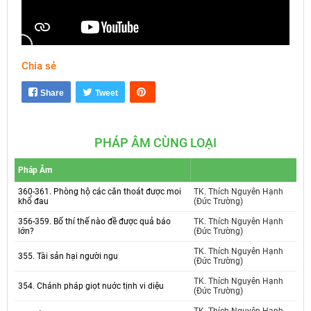
Chia sẻ
Mute
Settings
Share
Tweet
PHÁP ÂM CÙNG LOẠI
Pháp Âm
360-361. Phòng hộ các căn thoát được moi
TK. Thích Nguyên Hạnh
khổ đau
(Đức Trường)
356-359. Bố thí thế nào đề được quả báo
TK. Thích Nguyên Hạnh
lớn?
(Đức Trường)
TK. Thích Nguyên Hạnh
355. Tài sản hại người ngu
(Đức Trường)
TK. Thích Nguyên Hạnh
354. Chánh pháp giọt nuớc tịnh vi diệu
(Đức Trường)