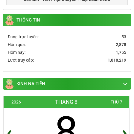
THÔNG TIN
Đang trực tuyến:
53
Hôm qua:
2,878
Hôm nay:
1,755
Lượt truy cập:
1,818,219
KINH NA TIÊN
THÁNG 8
2026
THỨ 7
8