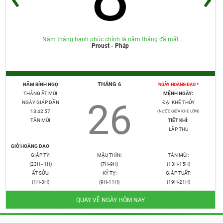
Năm tháng hạnh phúc chính là năm tháng đã mất
Proust - Pháp
THÁNG 6
NĂM BÍNH NGỌ
NGÀY HOÀNG ĐẠO *
THÁNG ẤT MÙI
MỆNH NGÀY:
26
NGÀY GIÁP DẦN
ĐẠI KHÊ THỦY
13:42:59
(NƯỚC GIỮA KHE LỚN)
TÂN MÙI
TIẾT KHÍ:
LẬP THU
GIỜ HOÀNG ĐẠO
GIÁP TÝ:
MẬU THÌN:
TÂN MÙI:
(23H - 1H)
(7H-9H)
(13H-15H)
ẤT SỬU:
KỶ TỴ:
GIÁP TUẤT:
(1H-3H)
(9H-11H)
(19H-21H)
QUAY VỀ NGÀY HÔM NAY