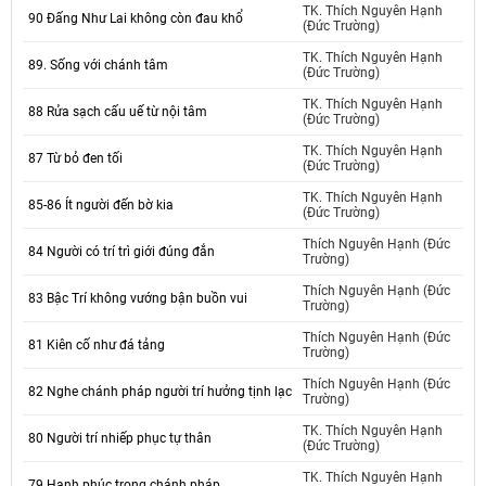
TK. Thích Nguyên Hạnh
90 Đấng Như Lai không còn đau khổ
(Đức Trường)
TK. Thích Nguyên Hạnh
89. Sống với chánh tâm
(Đức Trường)
TK. Thích Nguyên Hạnh
88 Rửa sạch cấu uế từ nội tâm
(Đức Trường)
TK. Thích Nguyên Hạnh
87 Từ bỏ đen tối
(Đức Trường)
TK. Thích Nguyên Hạnh
85-86 Ít người đến bờ kia
(Đức Trường)
Thích Nguyên Hạnh (Đức
84 Người có trí trì giới đúng đắn
Trường)
Thích Nguyên Hạnh (Đức
83 Bậc Trí không vướng bận buồn vui
Trường)
Thích Nguyên Hạnh (Đức
81 Kiên cố như đá tảng
Trường)
Thích Nguyên Hạnh (Đức
82 Nghe chánh pháp người trí hưởng tịnh lạc
Trường)
TK. Thích Nguyên Hạnh
80 Người trí nhiếp phục tự thân
(Đức Trường)
TK. Thích Nguyên Hạnh
79 Hạnh phúc trong chánh pháp