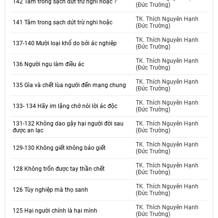
142 Tâm trong sạch dứt trừ nghi hoặc ?
(Đức Trường)
TK. Thích Nguyên Hạnh
141 Tâm trong sạch dứt trừ nghi hoặc
(Đức Trường)
TK. Thích Nguyên Hạnh
137-140 Mười loại khổ do bởi ác nghiệp
(Đức Trường)
TK. Thích Nguyên Hạnh
136 Người ngu làm điều ác
(Đức Trường)
TK. Thích Nguyên Hạnh
135 Gìa và chết lùa người đến mạng chung
(Đức Trường)
TK. Thích Nguyên Hạnh
133- 134 Hãy im lặng chớ nói lời ác độc
(Đức Trường)
131-132 Không dao gậy hại người đời sau
TK. Thích Nguyên Hạnh
được an lạc
(Đức Trường)
TK. Thích Nguyên Hạnh
129-130 Không giết không bảo giết
(Đức Trường)
TK. Thích Nguyên Hạnh
128 Không trốn được tay thần chết
(Đức Trường)
TK. Thích Nguyên Hạnh
126 Tùy nghiệp mà thọ sanh
(Đức Trường)
TK. Thích Nguyên Hạnh
125 Hại người chính là hại mình
(Đức Trường)