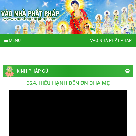
MENU
VÀO NHÀ PHẬT PHÁP
KINH PHÁP CÚ
324. HIẾU HẠNH ĐỀN ƠN CHA MẸ