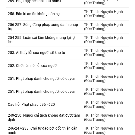
259. Phật dạy nên nói ít tu nhiều
(Đức Trường)
TK. Thích Nguyên Hạnh
258. Bậc trí an ổn không oán sợ
(Đức Trường)
256-257. Sống đúng pháp xứng danh pháp
TK. Thích Nguyên Hạnh
trụ
(Đức Trường)
254-255. Luận sai lầm không mang lại lợi
TK. Thích Nguyên Hạnh
ích
(Đức Trường)
TK. Thích Nguyên Hạnh
253. Ai thấy lỗi của người sẽ khó tu
(Đức Trường)
TK. Thích Nguyên Hạnh
252. Chớ nên nói lỗi của người
(Đức Trường)
TK. Thích Nguyên Hạnh
251. Phật pháp dành cho người có duyên
(Đức Trường)
TK. Thích Nguyên Hạnh
251. Phật pháp dành cho người có duyên
(Đức Trường)
TK. Thích Nguyên Hạnh
Câu hỏi Phật pháp 595 - 620
(Đức Trường)
249-250. Người chỉ trích không đat đướctâm
TK. Thích Nguyên Hạnh
định
(Đức Trường)
246-247-238. Chớ tự đào bới gốc thiện căn
TK. Thích Nguyên Hạnh
mình
(Đức Trường)