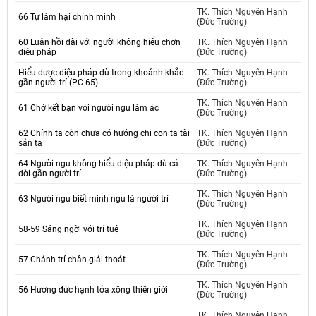
TK. Thích Nguyên Hạnh
66 Tự làm hại chính mình
(Đức Trường)
60 Luân hồi dài với người không hiểu chơn
TK. Thích Nguyên Hạnh
diệu pháp
(Đức Trường)
Hiểu dược diệu pháp dù trong khoảnh khắc
TK. Thích Nguyên Hạnh
gần người trí (PC 65)
(Đức Trường)
TK. Thích Nguyên Hạnh
61 Chớ kết bạn với người ngu làm ác
(Đức Trường)
62 Chính ta còn chưa có hướng chi con ta tài
TK. Thích Nguyên Hạnh
sản ta
(Đức Trường)
64 Người ngu không hiểu diệu pháp dù cả
TK. Thích Nguyên Hạnh
đời gần người trí
(Đức Trường)
TK. Thích Nguyên Hạnh
63 Người ngu biết minh ngu là người trí
(Đức Trường)
TK. Thích Nguyên Hạnh
58-59 Sáng ngời với trí tuệ
(Đức Trường)
TK. Thích Nguyên Hạnh
57 Chánh trí chân giải thoát
(Đức Trường)
TK. Thích Nguyên Hạnh
56 Hương đức hạnh tỏa xông thiên giới
(Đức Trường)
TK. Thích Nguyên Hạnh