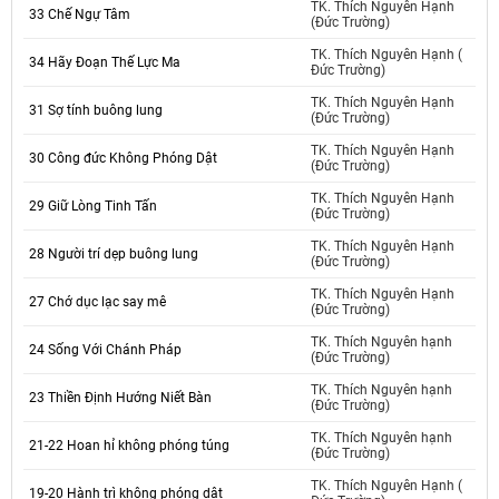
TK. Thích Nguyên Hạnh
33 Chế Ngự Tâm
(Đức Trường)
TK. Thích Nguyên Hạnh (
34 Hãy Đoạn Thế Lực Ma
Đức Trường)
TK. Thích Nguyên Hạnh
31 Sợ tính buông lung
(Đức Trường)
TK. Thích Nguyên Hạnh
30 Công đức Không Phóng Dật
(Đức Trường)
TK. Thích Nguyên Hạnh
29 Giữ Lòng Tinh Tấn
(Đức Trường)
TK. Thích Nguyên Hạnh
28 Người trí dẹp buông lung
(Đức Trường)
TK. Thích Nguyên Hạnh
27 Chớ dục lạc say mê
(Đức Trường)
TK. Thích Nguyên hạnh
24 Sống Với Chánh Pháp
(Đức Trường)
TK. Thích Nguyên hạnh
23 Thiền Định Hướng Niết Bàn
(Đức Trường)
TK. Thích Nguyên hạnh
21-22 Hoan hỉ không phóng túng
(Đức Trường)
TK. Thích Nguyên Hạnh (
19-20 Hành trì không phóng dật