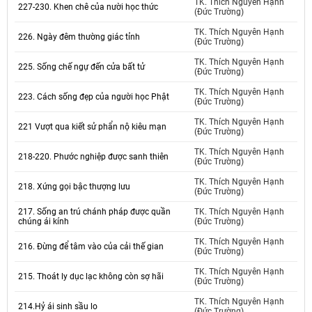
TK. Thích Nguyên Hạnh
227-230. Khen chê của nười học thức
(Đức Trường)
TK. Thích Nguyên Hạnh
226. Ngày đêm thường giác tỉnh
(Đức Trường)
TK. Thích Nguyên Hạnh
225. Sống chế ngự đến cửa bất tử
(Đức Trường)
TK. Thích Nguyên Hạnh
223. Cách sống đẹp của người học Phật
(Đức Trường)
TK. Thích Nguyên Hạnh
221 Vượt qua kiết sử phẩn nộ kiêu mạn
(Đức Trường)
TK. Thích Nguyên Hạnh
218-220. Phước nghiệp được sanh thiên
(Đức Trường)
TK. Thích Nguyên Hạnh
218. Xứng gọi bậc thượng lưu
(Đức Trường)
217. Sống an trú chánh pháp được quần
TK. Thích Nguyên Hạnh
chúng ái kính
(Đức Trường)
TK. Thích Nguyên Hạnh
216. Đừng để tâm vào của cải thế gian
(Đức Trường)
TK. Thích Nguyên Hạnh
215. Thoát ly dục lạc không còn sợ hãi
(Đức Trường)
TK. Thích Nguyên Hạnh
214.Hỷ ái sinh sầu lo
(Đức Trường)