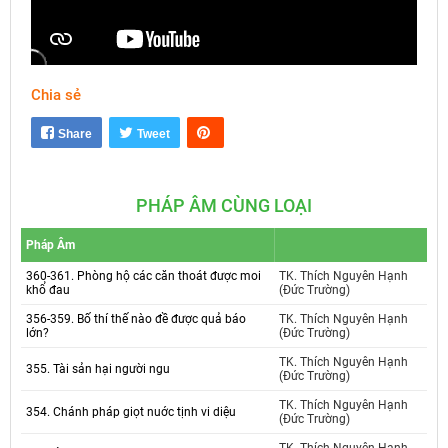
Chia sẻ
Mute
Settings
Share
Tweet
PHÁP ÂM CÙNG LOẠI
Pháp Âm
360-361. Phòng hộ các căn thoát được moi
TK. Thích Nguyên Hạnh
khổ đau
(Đức Trường)
356-359. Bố thí thế nào đề được quả báo
TK. Thích Nguyên Hạnh
lớn?
(Đức Trường)
TK. Thích Nguyên Hạnh
355. Tài sản hại người ngu
(Đức Trường)
TK. Thích Nguyên Hạnh
354. Chánh pháp giọt nuớc tịnh vi diệu
(Đức Trường)