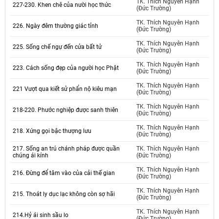
TK. Thích Nguyên Hạnh
227-230. Khen chê của nười học thức
(Đức Trường)
TK. Thích Nguyên Hạnh
226. Ngày đêm thường giác tỉnh
(Đức Trường)
TK. Thích Nguyên Hạnh
225. Sống chế ngự đến cửa bất tử
(Đức Trường)
TK. Thích Nguyên Hạnh
223. Cách sống đẹp của người học Phật
(Đức Trường)
TK. Thích Nguyên Hạnh
221 Vượt qua kiết sử phẩn nộ kiêu mạn
(Đức Trường)
TK. Thích Nguyên Hạnh
218-220. Phước nghiệp được sanh thiên
(Đức Trường)
TK. Thích Nguyên Hạnh
218. Xứng gọi bậc thượng lưu
(Đức Trường)
217. Sống an trú chánh pháp được quần
TK. Thích Nguyên Hạnh
chúng ái kính
(Đức Trường)
TK. Thích Nguyên Hạnh
216. Đừng để tâm vào của cải thế gian
(Đức Trường)
TK. Thích Nguyên Hạnh
215. Thoát ly dục lạc không còn sợ hãi
(Đức Trường)
TK. Thích Nguyên Hạnh
214.Hỷ ái sinh sầu lo
(Đức Trường)