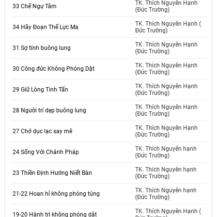
TK. Thích Nguyên Hạnh
33 Chế Ngự Tâm
(Đức Trường)
TK. Thích Nguyên Hạnh (
34 Hãy Đoạn Thế Lực Ma
Đức Trường)
TK. Thích Nguyên Hạnh
31 Sợ tính buông lung
(Đức Trường)
TK. Thích Nguyên Hạnh
30 Công đức Không Phóng Dật
(Đức Trường)
TK. Thích Nguyên Hạnh
29 Giữ Lòng Tinh Tấn
(Đức Trường)
TK. Thích Nguyên Hạnh
28 Người trí dẹp buông lung
(Đức Trường)
TK. Thích Nguyên Hạnh
27 Chớ dục lạc say mê
(Đức Trường)
TK. Thích Nguyên hạnh
24 Sống Với Chánh Pháp
(Đức Trường)
TK. Thích Nguyên hạnh
23 Thiền Định Hướng Niết Bàn
(Đức Trường)
TK. Thích Nguyên hạnh
21-22 Hoan hỉ không phóng túng
(Đức Trường)
TK. Thích Nguyên Hạnh (
19-20 Hành trì không phóng dật