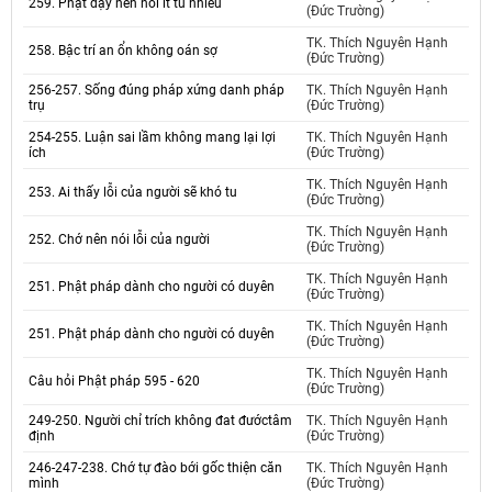
259. Phật dạy nên nói ít tu nhiều
(Đức Trường)
TK. Thích Nguyên Hạnh
258. Bậc trí an ổn không oán sợ
(Đức Trường)
256-257. Sống đúng pháp xứng danh pháp
TK. Thích Nguyên Hạnh
trụ
(Đức Trường)
254-255. Luận sai lầm không mang lại lợi
TK. Thích Nguyên Hạnh
ích
(Đức Trường)
TK. Thích Nguyên Hạnh
253. Ai thấy lỗi của người sẽ khó tu
(Đức Trường)
TK. Thích Nguyên Hạnh
252. Chớ nên nói lỗi của người
(Đức Trường)
TK. Thích Nguyên Hạnh
251. Phật pháp dành cho người có duyên
(Đức Trường)
TK. Thích Nguyên Hạnh
251. Phật pháp dành cho người có duyên
(Đức Trường)
TK. Thích Nguyên Hạnh
Câu hỏi Phật pháp 595 - 620
(Đức Trường)
249-250. Người chỉ trích không đat đướctâm
TK. Thích Nguyên Hạnh
định
(Đức Trường)
246-247-238. Chớ tự đào bới gốc thiện căn
TK. Thích Nguyên Hạnh
mình
(Đức Trường)