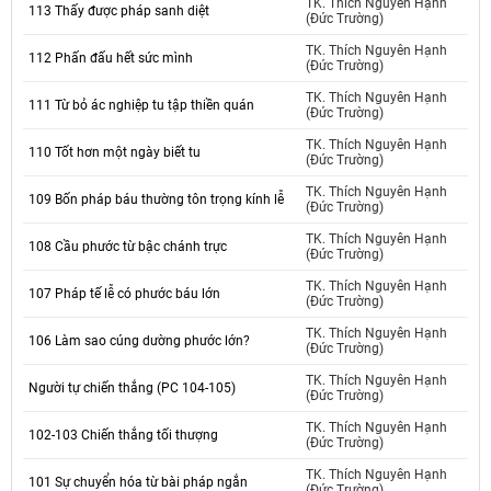
TK. Thích Nguyên Hạnh
113 Thấy được pháp sanh diệt
(Đức Trường)
TK. Thích Nguyên Hạnh
112 Phấn đấu hết sức mình
(Đức Trường)
TK. Thích Nguyên Hạnh
111 Từ bỏ ác nghiệp tu tập thiền quán
(Đức Trường)
TK. Thích Nguyên Hạnh
110 Tốt hơn một ngày biết tu
(Đức Trường)
TK. Thích Nguyên Hạnh
109 Bốn pháp báu thường tôn trọng kính lễ
(Đức Trường)
TK. Thích Nguyên Hạnh
108 Cầu phước từ bậc chánh trực
(Đức Trường)
TK. Thích Nguyên Hạnh
107 Pháp tế lễ có phước báu lớn
(Đức Trường)
TK. Thích Nguyên Hạnh
106 Làm sao cúng dường phước lớn?
(Đức Trường)
TK. Thích Nguyên Hạnh
Người tự chiến thắng (PC 104-105)
(Đức Trường)
TK. Thích Nguyên Hạnh
102-103 Chiến thắng tối thượng
(Đức Trường)
TK. Thích Nguyên Hạnh
101 Sự chuyển hóa từ bài pháp ngắn
(Đức Trường)