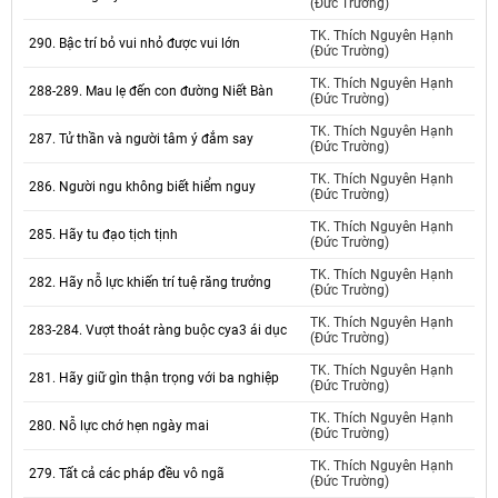
(Đức Trường)
TK. Thích Nguyên Hạnh
290. Bậc trí bỏ vui nhỏ được vui lớn
(Đức Trường)
TK. Thích Nguyên Hạnh
288-289. Mau lẹ đến con đường Niết Bàn
(Đức Trường)
TK. Thích Nguyên Hạnh
287. Tử thần và người tâm ý đắm say
(Đức Trường)
TK. Thích Nguyên Hạnh
286. Người ngu không biết hiểm nguy
(Đức Trường)
TK. Thích Nguyên Hạnh
285. Hãy tu đạo tịch tịnh
(Đức Trường)
TK. Thích Nguyên Hạnh
282. Hãy nỗ lực khiến trí tuệ răng trưởng
(Đức Trường)
TK. Thích Nguyên Hạnh
283-284. Vượt thoát ràng buộc cya3 ái dục
(Đức Trường)
TK. Thích Nguyên Hạnh
281. Hãy giữ gìn thận trọng với ba nghiệp
(Đức Trường)
TK. Thích Nguyên Hạnh
280. Nỗ lực chớ hẹn ngày mai
(Đức Trường)
TK. Thích Nguyên Hạnh
279. Tất cả các pháp đều vô ngã
(Đức Trường)