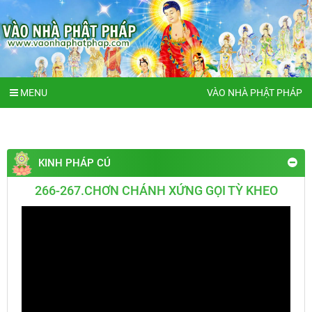
MENU
VÀO NHÀ PHẬT PHÁP
KINH PHÁP CÚ
266-267.CHƠN CHÁNH XỨNG GỌI TỲ KHEO