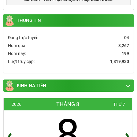
THÔNG TIN
Đang trực tuyến:
04
Hôm qua:
3,267
Hôm nay:
199
Lượt truy cập:
1,819,930
KINH NA TIÊN
THÁNG 8
2026
THỨ 7
8