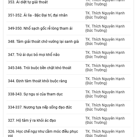
TK. Thích Nguyên Hạnh
353. Ái diệt tự giải thoát
(Đức Trường)
TK. Thích Nguyên Hạnh
351-352. Ái lìa - Bậc Đại trí, đại nhân
(Đức Trường)
TK. Thích Nguyên Hạnh
349-350. Nhổ sạch gốc rễ lòng tham ái
(Đức Trường)
TK. Thích Nguyên Hạnh
348. Tâm giải thoát chớ vướng lại sanh già
(Đức Trường)
TK. Thích Nguyên Hạnh
347. Trừ ái dục bỏ mọi khổ não
(Đức Trường)
TK. Thích Nguyên Hạnh
345-346. Trói buộc bền chặt khó thoát
(Đức Trường)
TK. Thích Nguyên Hạnh
344. Định tâm thoát khỏi buộc ràng
(Đức Trường)
TK. Thích Nguyên Hạnh
338-343. Sự ngu si của tham dục
(Đức Trường)
TK. Thích Nguyên Hạnh
334-337. Nương tựa nếp sống đạo đức
(Đức Trường)
TK. Thích Nguyên Hạnh
327. Hộ tâm ý ra khỏi ác đạo
(Đức Trường)
326. Học chế ngự như cầm móc điều phục
TK. Thích Nguyên Hạnh
voi
(Đức Trường)