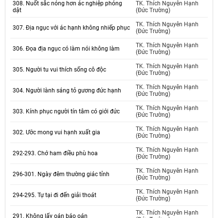
308. Nuốt sắc nóng hơn ác nghiệp phóng
TK. Thích Nguyên Hạnh
dật
(Đức Trường)
TK. Thích Nguyên Hạnh
307. Địa ngục với ác hạnh không nhiếp phục
(Đức Trường)
TK. Thích Nguyên Hạnh
306. Đọa địa ngục có làm nói không làm
(Đức Trường)
TK. Thích Nguyên Hạnh
305. Người tu vui thích sống cô độc
(Đức Trường)
TK. Thích Nguyên Hạnh
304. Người lành sáng tỏ gương đức hạnh
(Đức Trường)
TK. Thích Nguyên Hạnh
303. Kính phục người tín tâm có giới đức
(Đức Trường)
TK. Thích Nguyên Hạnh
302. Ước mong vui hạnh xuất gia
(Đức Trường)
TK. Thích Nguyên Hạnh
292-293. Chớ ham điều phù hoa
(Đức Trường)
TK. Thích Nguyên Hạnh
296-301. Ngày đêm thường giác tỉnh
(Đức Trường)
TK. Thích Nguyên Hạnh
294-295. Tự tại đi đến giải thoát
(Đức Trường)
TK. Thích Nguyên Hạnh
291. Không lấy oán báo oán