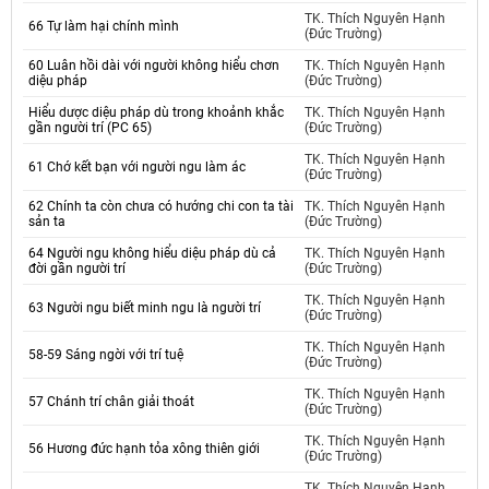
TK. Thích Nguyên Hạnh
66 Tự làm hại chính mình
(Đức Trường)
60 Luân hồi dài với người không hiểu chơn
TK. Thích Nguyên Hạnh
diệu pháp
(Đức Trường)
Hiểu dược diệu pháp dù trong khoảnh khắc
TK. Thích Nguyên Hạnh
gần người trí (PC 65)
(Đức Trường)
TK. Thích Nguyên Hạnh
61 Chớ kết bạn với người ngu làm ác
(Đức Trường)
62 Chính ta còn chưa có hướng chi con ta tài
TK. Thích Nguyên Hạnh
sản ta
(Đức Trường)
64 Người ngu không hiểu diệu pháp dù cả
TK. Thích Nguyên Hạnh
đời gần người trí
(Đức Trường)
TK. Thích Nguyên Hạnh
63 Người ngu biết minh ngu là người trí
(Đức Trường)
TK. Thích Nguyên Hạnh
58-59 Sáng ngời với trí tuệ
(Đức Trường)
TK. Thích Nguyên Hạnh
57 Chánh trí chân giải thoát
(Đức Trường)
TK. Thích Nguyên Hạnh
56 Hương đức hạnh tỏa xông thiên giới
(Đức Trường)
TK. Thích Nguyên Hạnh