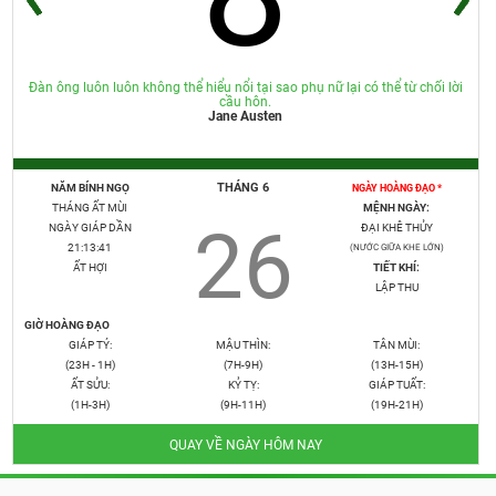
Đàn ông luôn luôn không thể hiểu nổi tại sao phụ nữ lại có thể từ chối lời
cầu hôn.
Jane Austen
THÁNG 6
NĂM BÍNH NGỌ
NGÀY HOÀNG ĐẠO *
THÁNG ẤT MÙI
MỆNH NGÀY:
26
NGÀY GIÁP DẦN
ĐẠI KHÊ THỦY
21:13:43
(NƯỚC GIỮA KHE LỚN)
ẤT HỢI
TIẾT KHÍ:
LẬP THU
GIỜ HOÀNG ĐẠO
GIÁP TÝ:
MẬU THÌN:
TÂN MÙI:
(23H - 1H)
(7H-9H)
(13H-15H)
ẤT SỬU:
KỶ TỴ:
GIÁP TUẤT:
(1H-3H)
(9H-11H)
(19H-21H)
QUAY VỀ NGÀY HÔM NAY