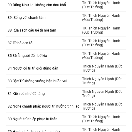
TK. Thích Nguyên Hạnh
90 Đấng Như Lai không còn đau khổ
(Đức Trường)
TK. Thích Nguyên Hạnh
89. Sống với chánh tâm
(Đức Trường)
TK. Thích Nguyên Hạnh
88 Rửa sạch cấu uế từ nội tâm
(Đức Trường)
TK. Thích Nguyên Hạnh
87 Từ bỏ đen tối
(Đức Trường)
TK. Thích Nguyên Hạnh
85-86 Ít người đến bờ kia
(Đức Trường)
Thích Nguyên Hạnh (Đức
84 Người có trí trì giới đúng đắn
Trường)
Thích Nguyên Hạnh (Đức
83 Bậc Trí không vướng bận buồn vui
Trường)
Thích Nguyên Hạnh (Đức
81 Kiên cố như đá tảng
Trường)
Thích Nguyên Hạnh (Đức
82 Nghe chánh pháp người trí hưởng tịnh lạc
Trường)
TK. Thích Nguyên Hạnh
80 Người trí nhiếp phục tự thân
(Đức Trường)
TK. Thích Nguyên Hạnh
79 Hạnh phúc trong chánh pháp