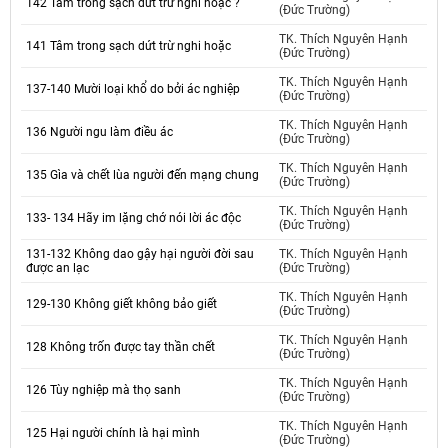
142 Tâm trong sạch dứt trừ nghi hoặc ?
(Đức Trường)
TK. Thích Nguyên Hạnh
141 Tâm trong sạch dứt trừ nghi hoặc
(Đức Trường)
TK. Thích Nguyên Hạnh
137-140 Mười loại khổ do bởi ác nghiệp
(Đức Trường)
TK. Thích Nguyên Hạnh
136 Người ngu làm điều ác
(Đức Trường)
TK. Thích Nguyên Hạnh
135 Gìa và chết lùa người đến mạng chung
(Đức Trường)
TK. Thích Nguyên Hạnh
133- 134 Hãy im lặng chớ nói lời ác độc
(Đức Trường)
131-132 Không dao gậy hại người đời sau
TK. Thích Nguyên Hạnh
được an lạc
(Đức Trường)
TK. Thích Nguyên Hạnh
129-130 Không giết không bảo giết
(Đức Trường)
TK. Thích Nguyên Hạnh
128 Không trốn được tay thần chết
(Đức Trường)
TK. Thích Nguyên Hạnh
126 Tùy nghiệp mà thọ sanh
(Đức Trường)
TK. Thích Nguyên Hạnh
125 Hại người chính là hại mình
(Đức Trường)