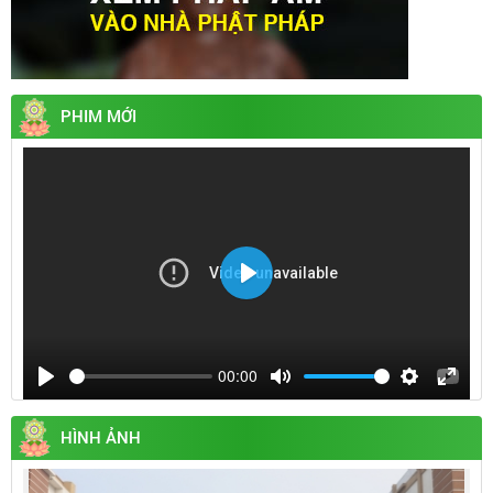
PHIM MỚI
Play
00:00
Play
Mute
Settings
Enter
fullsc
HÌNH ẢNH