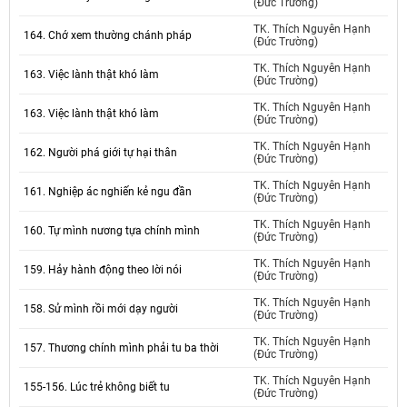
(Đức Trường)
TK. Thích Nguyên Hạnh
164. Chớ xem thường chánh pháp
(Đức Trường)
TK. Thích Nguyên Hạnh
163. Việc lành thật khó làm
(Đức Trường)
TK. Thích Nguyên Hạnh
163. Việc lành thật khó làm
(Đức Trường)
TK. Thích Nguyên Hạnh
162. Người phá giới tự hại thân
(Đức Trường)
TK. Thích Nguyên Hạnh
161. Nghiệp ác nghiến kẻ ngu đần
(Đức Trường)
TK. Thích Nguyên Hạnh
160. Tự mình nương tựa chính mình
(Đức Trường)
TK. Thích Nguyên Hạnh
159. Hảy hành động theo lời nói
(Đức Trường)
TK. Thích Nguyên Hạnh
158. Sử mình rồi mới dạy người
(Đức Trường)
TK. Thích Nguyên Hạnh
157. Thương chính mình phải tu ba thời
(Đức Trường)
TK. Thích Nguyên Hạnh
155-156. Lúc trẻ không biết tu
(Đức Trường)