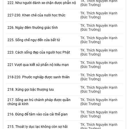
TK. Thích Nguyên Hạnh
222. Như người đánh xe chặn được phẫn nộ
(Đức Trường)
TK. Thích Nguyên Hạnh
227-230. Khen chê của nười học thức
(Đức Trường)
TK. Thích Nguyên Hạnh
226. Ngày đêm thường giác tỉnh
(Đức Trường)
TK. Thích Nguyên Hạnh
225. Sống chế ngự đến cửa bất tử
(Đức Trường)
TK. Thích Nguyên Hạnh
223. Cách sống đẹp của người học Phật
(Đức Trường)
TK. Thích Nguyên Hạnh
221 Vượt qua kiết sử phẩn nộ kiêu mạn
(Đức Trường)
TK. Thích Nguyên Hạnh
218-220. Phước nghiệp được sanh thiên
(Đức Trường)
TK. Thích Nguyên Hạnh
218. Xứng gọi bậc thượng lưu
(Đức Trường)
217. Sống an trú chánh pháp được quần
TK. Thích Nguyên Hạnh
chúng ái kính
(Đức Trường)
TK. Thích Nguyên Hạnh
216. Đừng để tâm vào của cải thế gian
(Đức Trường)
TK. Thích Nguyên Hạnh
215. Thoát ly dục lạc không còn sợ hãi
(Đức Trường)