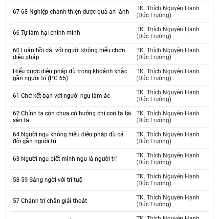
TK. Thích Nguyên Hạnh
67-68 Nghiệp chánh thiện được quả an lành
(Đức Trường)
TK. Thích Nguyên Hạnh
66 Tự làm hại chính mình
(Đức Trường)
60 Luân hồi dài với người không hiểu chơn
TK. Thích Nguyên Hạnh
diệu pháp
(Đức Trường)
Hiểu dược diệu pháp dù trong khoảnh khắc
TK. Thích Nguyên Hạnh
gần người trí (PC 65)
(Đức Trường)
TK. Thích Nguyên Hạnh
61 Chớ kết bạn với người ngu làm ác
(Đức Trường)
62 Chính ta còn chưa có hướng chi con ta tài
TK. Thích Nguyên Hạnh
sản ta
(Đức Trường)
64 Người ngu không hiểu diệu pháp dù cả
TK. Thích Nguyên Hạnh
đời gần người trí
(Đức Trường)
TK. Thích Nguyên Hạnh
63 Người ngu biết minh ngu là người trí
(Đức Trường)
TK. Thích Nguyên Hạnh
58-59 Sáng ngời với trí tuệ
(Đức Trường)
TK. Thích Nguyên Hạnh
57 Chánh trí chân giải thoát
(Đức Trường)
TK. Thích Nguyên Hạnh