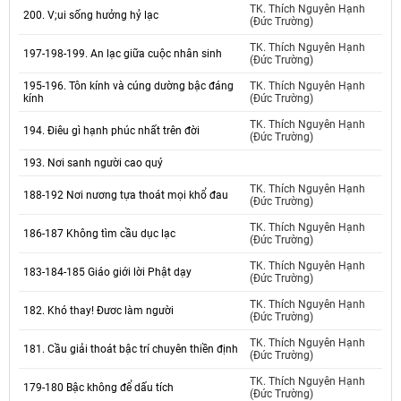
TK. Thích Nguyên Hạnh
200. V;ui sống hưởng hỷ lạc
(Đức Trường)
TK. Thích Nguyên Hạnh
197-198-199. An lạc giữa cuộc nhân sinh
(Đức Trường)
195-196. Tôn kính và cúng dường bậc đáng
TK. Thích Nguyên Hạnh
kính
(Đức Trường)
TK. Thích Nguyên Hạnh
194. Điêu gì hạnh phúc nhất trên đời
(Đức Trường)
193. Nơi sanh người cao quý
TK. Thích Nguyên Hạnh
188-192 Nơi nương tựa thoát mọi khổ đau
(Đức Trường)
TK. Thích Nguyên Hạnh
186-187 Không tìm cầu dục lạc
(Đức Trường)
TK. Thích Nguyên Hạnh
183-184-185 Giáo giới lời Phật dạy
(Đức Trường)
TK. Thích Nguyên Hạnh
182. Khó thay! Đươc làm người
(Đức Trường)
TK. Thích Nguyên Hạnh
181. Cầu giải thoát bậc trí chuyên thiền định
(Đức Trường)
TK. Thích Nguyên Hạnh
179-180 Bậc không để dấu tích
(Đức Trường)