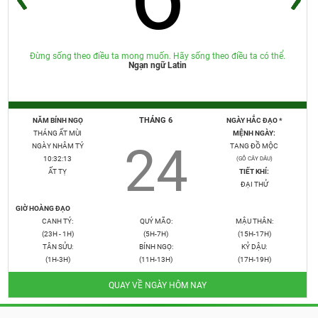
Đừng sống theo điều ta mong muốn. Hãy sống theo điều ta có thể.
Ngạn ngữ Latin
THÁNG 6
NĂM BÍNH NGỌ
NGÀY HẮC ĐẠO *
THÁNG ẤT MÙI
MỆNH NGÀY:
24
NGÀY NHÂM TÝ
TANG ĐỒ MỘC
10:32:14
(GỖ CÂY DÂU)
ẤT TỴ
TIẾT KHÍ:
ĐẠI THỬ
GIỜ HOÀNG ĐẠO
CANH TÝ:
QUÝ MÃO:
MẬU THÂN:
(23H - 1H)
(5H-7H)
(15H-17H)
TÂN SỬU:
BÍNH NGỌ:
KỶ DẬU:
(1H-3H)
(11H-13H)
(17H-19H)
QUAY VỀ NGÀY HÔM NAY