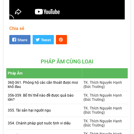
Chia sẻ
Mute
Settings
Share
Tweet
PHÁP ÂM CÙNG LOẠI
Pháp Âm
360-361. Phòng hộ các căn thoát được moi
TK. Thích Nguyên Hạnh
khổ đau
(Đức Trường)
356-359. Bố thí thế nào đề được quả báo
TK. Thích Nguyên Hạnh
lớn?
(Đức Trường)
TK. Thích Nguyên Hạnh
355. Tài sản hại người ngu
(Đức Trường)
TK. Thích Nguyên Hạnh
354. Chánh pháp giọt nuớc tịnh vi diệu
(Đức Trường)