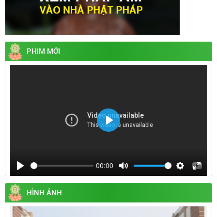
PHIM MỚI
Play
00:00
Play
Mute
Settings
Enter
fullsc
HÌNH ẢNH