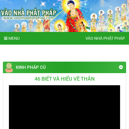
MENU
VÀO NHÀ PHẬT PHÁP
KINH PHÁP CÚ
46 BIẾT VÀ HIỂU VỀ THÂN