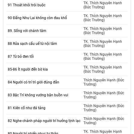
TK. Thích Nguyên Hạnh
91 Thoát khỏi trói buộc
(Đức Trường)
TK. Thích Nguyên Hạnh
90 Đấng Như Lai không còn đau khổ
(Đức Trường)
TK. Thích Nguyên Hạnh
89. Sống với chánh tâm
(Đức Trường)
TK. Thích Nguyên Hạnh
88 Rửa sạch cấu uế từ nội tâm
(Đức Trường)
TK. Thích Nguyên Hạnh
87 Từ bỏ đen tối
(Đức Trường)
TK. Thích Nguyên Hạnh
85-86 Ít người đến bờ kia
(Đức Trường)
Thích Nguyên Hạnh (Đức
84 Người có trí trì giới đúng đắn
Trường)
Thích Nguyên Hạnh (Đức
83 Bậc Trí không vướng bận buồn vui
Trường)
Thích Nguyên Hạnh (Đức
81 Kiên cố như đá tảng
Trường)
Thích Nguyên Hạnh (Đức
82 Nghe chánh pháp người trí hưởng tịnh lạc
Trường)
TK. Thích Nguyên Hạnh
80 Người trí nhiếp phục tự thân