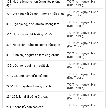
308. Nuốt sắc nóng hơn ác nghiệp phóng
TK. Thích Nguyên Hạnh
dật
(Đức Trường)
TK. Thích Nguyên Hạnh
307. Địa ngục với ác hạnh không nhiếp phục
(Đức Trường)
TK. Thích Nguyên Hạnh
306. Đọa địa ngục có làm nói không làm
(Đức Trường)
TK. Thích Nguyên Hạnh
305. Người tu vui thích sống cô độc
(Đức Trường)
TK. Thích Nguyên Hạnh
304. Người lành sáng tỏ gương đức hạnh
(Đức Trường)
TK. Thích Nguyên Hạnh
303. Kính phục người tín tâm có giới đức
(Đức Trường)
TK. Thích Nguyên Hạnh
302. Ước mong vui hạnh xuất gia
(Đức Trường)
TK. Thích Nguyên Hạnh
292-293. Chớ ham điều phù hoa
(Đức Trường)
TK. Thích Nguyên Hạnh
296-301. Ngày đêm thường giác tỉnh
(Đức Trường)
TK. Thích Nguyên Hạnh
294-295. Tự tại đi đến giải thoát
(Đức Trường)
TK. Thích Nguyên Hạnh
291. Không lấy oán báo oán