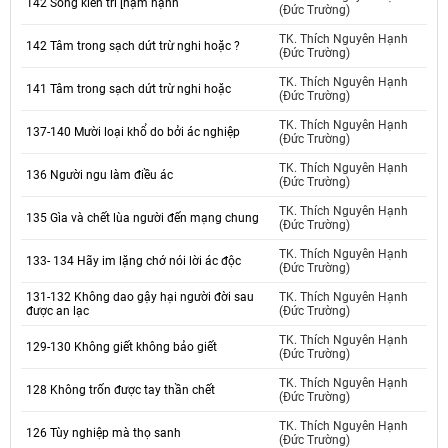
142 Sống kiên trì [hạm hạnh
(Đức Trường)
TK. Thích Nguyên Hạnh
142 Tâm trong sạch dứt trừ nghi hoặc ?
(Đức Trường)
TK. Thích Nguyên Hạnh
141 Tâm trong sạch dứt trừ nghi hoặc
(Đức Trường)
TK. Thích Nguyên Hạnh
137-140 Mười loại khổ do bởi ác nghiệp
(Đức Trường)
TK. Thích Nguyên Hạnh
136 Người ngu làm điều ác
(Đức Trường)
TK. Thích Nguyên Hạnh
135 Gìa và chết lùa người đến mạng chung
(Đức Trường)
TK. Thích Nguyên Hạnh
133- 134 Hãy im lặng chớ nói lời ác độc
(Đức Trường)
131-132 Không dao gậy hại người đời sau
TK. Thích Nguyên Hạnh
được an lạc
(Đức Trường)
TK. Thích Nguyên Hạnh
129-130 Không giết không bảo giết
(Đức Trường)
TK. Thích Nguyên Hạnh
128 Không trốn được tay thần chết
(Đức Trường)
TK. Thích Nguyên Hạnh
126 Tùy nghiệp mà thọ sanh
(Đức Trường)