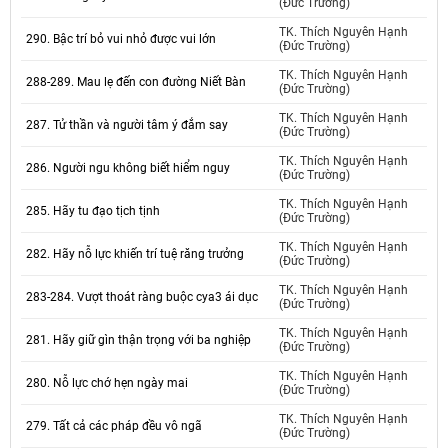
(Đức Trường)
TK. Thích Nguyên Hạnh
290. Bậc trí bỏ vui nhỏ được vui lớn
(Đức Trường)
TK. Thích Nguyên Hạnh
288-289. Mau lẹ đến con đường Niết Bàn
(Đức Trường)
TK. Thích Nguyên Hạnh
287. Tử thần và người tâm ý đắm say
(Đức Trường)
TK. Thích Nguyên Hạnh
286. Người ngu không biết hiểm nguy
(Đức Trường)
TK. Thích Nguyên Hạnh
285. Hãy tu đạo tịch tịnh
(Đức Trường)
TK. Thích Nguyên Hạnh
282. Hãy nỗ lực khiến trí tuệ răng trưởng
(Đức Trường)
TK. Thích Nguyên Hạnh
283-284. Vượt thoát ràng buộc cya3 ái dục
(Đức Trường)
TK. Thích Nguyên Hạnh
281. Hãy giữ gìn thận trọng với ba nghiệp
(Đức Trường)
TK. Thích Nguyên Hạnh
280. Nỗ lực chớ hẹn ngày mai
(Đức Trường)
TK. Thích Nguyên Hạnh
279. Tất cả các pháp đều vô ngã
(Đức Trường)