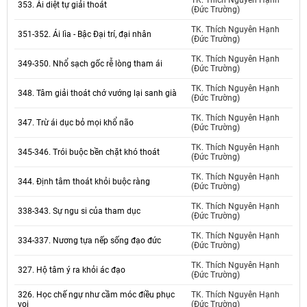
TK. Thích Nguyên Hạnh
353. Ái diệt tự giải thoát
(Đức Trường)
TK. Thích Nguyên Hạnh
351-352. Ái lìa - Bậc Đại trí, đại nhân
(Đức Trường)
TK. Thích Nguyên Hạnh
349-350. Nhổ sạch gốc rễ lòng tham ái
(Đức Trường)
TK. Thích Nguyên Hạnh
348. Tâm giải thoát chớ vướng lại sanh già
(Đức Trường)
TK. Thích Nguyên Hạnh
347. Trừ ái dục bỏ mọi khổ não
(Đức Trường)
TK. Thích Nguyên Hạnh
345-346. Trói buộc bền chặt khó thoát
(Đức Trường)
TK. Thích Nguyên Hạnh
344. Định tâm thoát khỏi buộc ràng
(Đức Trường)
TK. Thích Nguyên Hạnh
338-343. Sự ngu si của tham dục
(Đức Trường)
TK. Thích Nguyên Hạnh
334-337. Nương tựa nếp sống đạo đức
(Đức Trường)
TK. Thích Nguyên Hạnh
327. Hộ tâm ý ra khỏi ác đạo
(Đức Trường)
326. Học chế ngự như cầm móc điều phục
TK. Thích Nguyên Hạnh
voi
(Đức Trường)