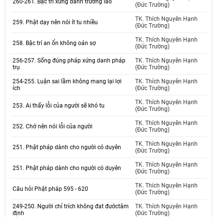
260-261. Bậc trí xứng danh trưởng lão
(Đức Trường)
TK. Thích Nguyên Hạnh
259. Phật dạy nên nói ít tu nhiều
(Đức Trường)
TK. Thích Nguyên Hạnh
258. Bậc trí an ổn không oán sợ
(Đức Trường)
256-257. Sống đúng pháp xứng danh pháp
TK. Thích Nguyên Hạnh
trụ
(Đức Trường)
254-255. Luận sai lầm không mang lại lợi
TK. Thích Nguyên Hạnh
ích
(Đức Trường)
TK. Thích Nguyên Hạnh
253. Ai thấy lỗi của người sẽ khó tu
(Đức Trường)
TK. Thích Nguyên Hạnh
252. Chớ nên nói lỗi của người
(Đức Trường)
TK. Thích Nguyên Hạnh
251. Phật pháp dành cho người có duyên
(Đức Trường)
TK. Thích Nguyên Hạnh
251. Phật pháp dành cho người có duyên
(Đức Trường)
TK. Thích Nguyên Hạnh
Câu hỏi Phật pháp 595 - 620
(Đức Trường)
249-250. Người chỉ trích không đat đướctâm
TK. Thích Nguyên Hạnh
định
(Đức Trường)