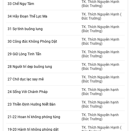
TK. Thích Nguyên Hạnh
33 Chế Ngự Tâm
(Đức Trường)
TK. Thích Nguyên Hạnh (
34 Hãy Đoạn Thế Lực Ma
Đức Trường)
TK. Thích Nguyên Hạnh
31 Sợ tính buông lung
(Đức Trường)
TK. Thích Nguyên Hạnh
30 Công đức Không Phóng Dật
(Đức Trường)
TK. Thích Nguyên Hạnh
29 Giữ Lòng Tinh Tấn
(Đức Trường)
TK. Thích Nguyên Hạnh
28 Người trí dẹp buông lung
(Đức Trường)
TK. Thích Nguyên Hạnh
27 Chớ dục lạc say mê
(Đức Trường)
TK. Thích Nguyên hạnh
24 Sống Với Chánh Pháp
(Đức Trường)
TK. Thích Nguyên hạnh
23 Thiền Định Hướng Niết Bàn
(Đức Trường)
TK. Thích Nguyên hạnh
21-22 Hoan hỉ không phóng túng
(Đức Trường)
TK. Thích Nguyên Hạnh (
19-20 Hành trì không phóng dật