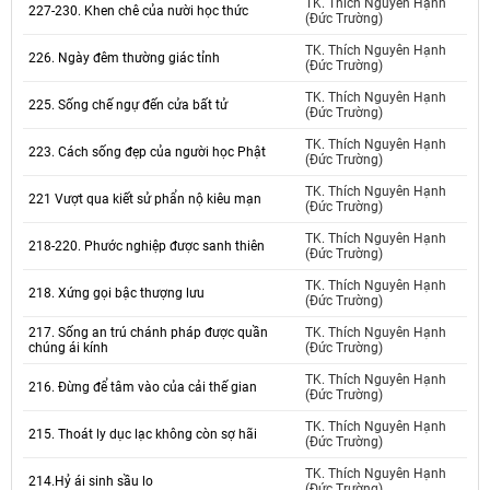
TK. Thích Nguyên Hạnh
227-230. Khen chê của nười học thức
(Đức Trường)
TK. Thích Nguyên Hạnh
226. Ngày đêm thường giác tỉnh
(Đức Trường)
TK. Thích Nguyên Hạnh
225. Sống chế ngự đến cửa bất tử
(Đức Trường)
TK. Thích Nguyên Hạnh
223. Cách sống đẹp của người học Phật
(Đức Trường)
TK. Thích Nguyên Hạnh
221 Vượt qua kiết sử phẩn nộ kiêu mạn
(Đức Trường)
TK. Thích Nguyên Hạnh
218-220. Phước nghiệp được sanh thiên
(Đức Trường)
TK. Thích Nguyên Hạnh
218. Xứng gọi bậc thượng lưu
(Đức Trường)
217. Sống an trú chánh pháp được quần
TK. Thích Nguyên Hạnh
chúng ái kính
(Đức Trường)
TK. Thích Nguyên Hạnh
216. Đừng để tâm vào của cải thế gian
(Đức Trường)
TK. Thích Nguyên Hạnh
215. Thoát ly dục lạc không còn sợ hãi
(Đức Trường)
TK. Thích Nguyên Hạnh
214.Hỷ ái sinh sầu lo
(Đức Trường)