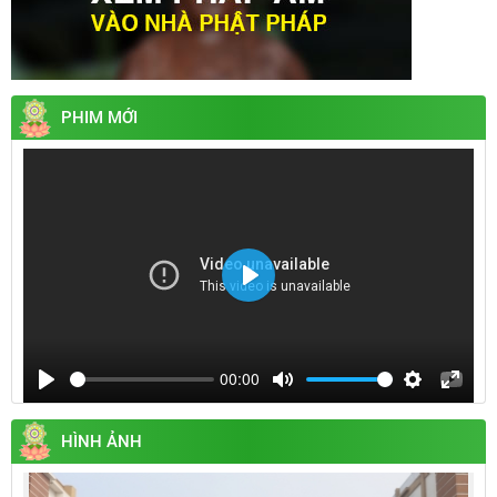
PHIM MỚI
Play
00:00
Play
Mute
Settings
Enter
fullsc
HÌNH ẢNH