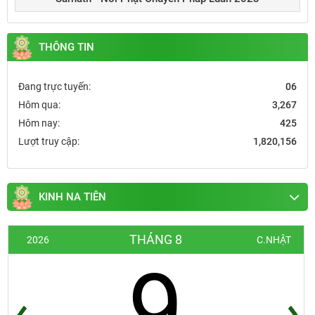
THÔNG TIN
Đang trực tuyến:
06
Hôm qua:
3,267
Hôm nay:
425
Lượt truy cập:
1,820,156
KINH NA TIÊN
THÁNG 8
2026
C.NHẬT
9