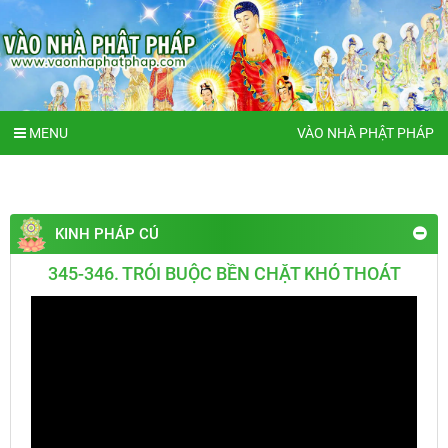
MENU
VÀO NHÀ PHẬT PHÁP
KINH PHÁP CÚ
345-346. TRÓI BUỘC BỀN CHẶT KHÓ THOÁT