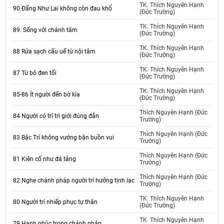
TK. Thích Nguyên Hạnh
90 Đấng Như Lai không còn đau khổ
(Đức Trường)
TK. Thích Nguyên Hạnh
89. Sống với chánh tâm
(Đức Trường)
TK. Thích Nguyên Hạnh
88 Rửa sạch cấu uế từ nội tâm
(Đức Trường)
TK. Thích Nguyên Hạnh
87 Từ bỏ đen tối
(Đức Trường)
TK. Thích Nguyên Hạnh
85-86 Ít người đến bờ kia
(Đức Trường)
Thích Nguyên Hạnh (Đức
84 Người có trí trì giới đúng đắn
Trường)
Thích Nguyên Hạnh (Đức
83 Bậc Trí không vướng bận buồn vui
Trường)
Thích Nguyên Hạnh (Đức
81 Kiên cố như đá tảng
Trường)
Thích Nguyên Hạnh (Đức
82 Nghe chánh pháp người trí hưởng tịnh lạc
Trường)
TK. Thích Nguyên Hạnh
80 Người trí nhiếp phục tự thân
(Đức Trường)
TK. Thích Nguyên Hạnh
79 Hạnh phúc trong chánh pháp