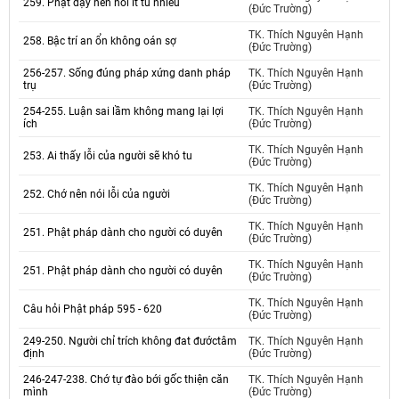
259. Phật dạy nên nói ít tu nhiều
(Đức Trường)
TK. Thích Nguyên Hạnh
258. Bậc trí an ổn không oán sợ
(Đức Trường)
256-257. Sống đúng pháp xứng danh pháp
TK. Thích Nguyên Hạnh
trụ
(Đức Trường)
254-255. Luận sai lầm không mang lại lợi
TK. Thích Nguyên Hạnh
ích
(Đức Trường)
TK. Thích Nguyên Hạnh
253. Ai thấy lỗi của người sẽ khó tu
(Đức Trường)
TK. Thích Nguyên Hạnh
252. Chớ nên nói lỗi của người
(Đức Trường)
TK. Thích Nguyên Hạnh
251. Phật pháp dành cho người có duyên
(Đức Trường)
TK. Thích Nguyên Hạnh
251. Phật pháp dành cho người có duyên
(Đức Trường)
TK. Thích Nguyên Hạnh
Câu hỏi Phật pháp 595 - 620
(Đức Trường)
249-250. Người chỉ trích không đat đướctâm
TK. Thích Nguyên Hạnh
định
(Đức Trường)
246-247-238. Chớ tự đào bới gốc thiện căn
TK. Thích Nguyên Hạnh
mình
(Đức Trường)