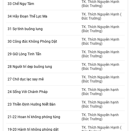
TK. Thích Nguyên Hạnh
33 Chế Ngự Tâm
(Đức Trường)
TK. Thích Nguyên Hạnh (
34 Hãy Đoạn Thế Lực Ma
Đức Trường)
TK. Thích Nguyên Hạnh
31 Sợ tính buông lung
(Đức Trường)
TK. Thích Nguyên Hạnh
30 Công đức Không Phóng Dật
(Đức Trường)
TK. Thích Nguyên Hạnh
29 Giữ Lòng Tinh Tấn
(Đức Trường)
TK. Thích Nguyên Hạnh
28 Người trí dẹp buông lung
(Đức Trường)
TK. Thích Nguyên Hạnh
27 Chớ dục lạc say mê
(Đức Trường)
TK. Thích Nguyên hạnh
24 Sống Với Chánh Pháp
(Đức Trường)
TK. Thích Nguyên hạnh
23 Thiền Định Hướng Niết Bàn
(Đức Trường)
TK. Thích Nguyên hạnh
21-22 Hoan hỉ không phóng túng
(Đức Trường)
TK. Thích Nguyên Hạnh (
19-20 Hành trì không phóng dật