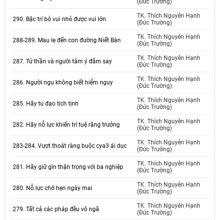
(Đức Trường)
TK. Thích Nguyên Hạnh
290. Bậc trí bỏ vui nhỏ được vui lớn
(Đức Trường)
TK. Thích Nguyên Hạnh
288-289. Mau lẹ đến con đường Niết Bàn
(Đức Trường)
TK. Thích Nguyên Hạnh
287. Tử thần và người tâm ý đắm say
(Đức Trường)
TK. Thích Nguyên Hạnh
286. Người ngu không biết hiểm nguy
(Đức Trường)
TK. Thích Nguyên Hạnh
285. Hãy tu đạo tịch tịnh
(Đức Trường)
TK. Thích Nguyên Hạnh
282. Hãy nỗ lực khiến trí tuệ răng trưởng
(Đức Trường)
TK. Thích Nguyên Hạnh
283-284. Vượt thoát ràng buộc cya3 ái dục
(Đức Trường)
TK. Thích Nguyên Hạnh
281. Hãy giữ gìn thận trọng với ba nghiệp
(Đức Trường)
TK. Thích Nguyên Hạnh
280. Nỗ lực chớ hẹn ngày mai
(Đức Trường)
TK. Thích Nguyên Hạnh
279. Tất cả các pháp đều vô ngã
(Đức Trường)