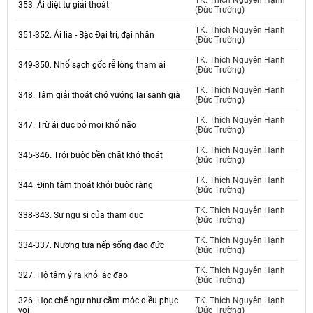
TK. Thích Nguyên Hạnh
353. Ái diệt tự giải thoát
(Đức Trường)
TK. Thích Nguyên Hạnh
351-352. Ái lìa - Bậc Đại trí, đại nhân
(Đức Trường)
TK. Thích Nguyên Hạnh
349-350. Nhổ sạch gốc rễ lòng tham ái
(Đức Trường)
TK. Thích Nguyên Hạnh
348. Tâm giải thoát chớ vướng lại sanh già
(Đức Trường)
TK. Thích Nguyên Hạnh
347. Trừ ái dục bỏ mọi khổ não
(Đức Trường)
TK. Thích Nguyên Hạnh
345-346. Trói buộc bền chặt khó thoát
(Đức Trường)
TK. Thích Nguyên Hạnh
344. Định tâm thoát khỏi buộc ràng
(Đức Trường)
TK. Thích Nguyên Hạnh
338-343. Sự ngu si của tham dục
(Đức Trường)
TK. Thích Nguyên Hạnh
334-337. Nương tựa nếp sống đạo đức
(Đức Trường)
TK. Thích Nguyên Hạnh
327. Hộ tâm ý ra khỏi ác đạo
(Đức Trường)
326. Học chế ngự như cầm móc điều phục
TK. Thích Nguyên Hạnh
voi
(Đức Trường)