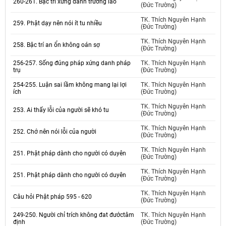
260-261. Bậc trí xứng danh trưởng lão
(Đức Trường)
TK. Thích Nguyên Hạnh
259. Phật dạy nên nói ít tu nhiều
(Đức Trường)
TK. Thích Nguyên Hạnh
258. Bậc trí an ổn không oán sợ
(Đức Trường)
256-257. Sống đúng pháp xứng danh pháp
TK. Thích Nguyên Hạnh
trụ
(Đức Trường)
254-255. Luận sai lầm không mang lại lợi
TK. Thích Nguyên Hạnh
ích
(Đức Trường)
TK. Thích Nguyên Hạnh
253. Ai thấy lỗi của người sẽ khó tu
(Đức Trường)
TK. Thích Nguyên Hạnh
252. Chớ nên nói lỗi của người
(Đức Trường)
TK. Thích Nguyên Hạnh
251. Phật pháp dành cho người có duyên
(Đức Trường)
TK. Thích Nguyên Hạnh
251. Phật pháp dành cho người có duyên
(Đức Trường)
TK. Thích Nguyên Hạnh
Câu hỏi Phật pháp 595 - 620
(Đức Trường)
249-250. Người chỉ trích không đat đướctâm
TK. Thích Nguyên Hạnh
định
(Đức Trường)