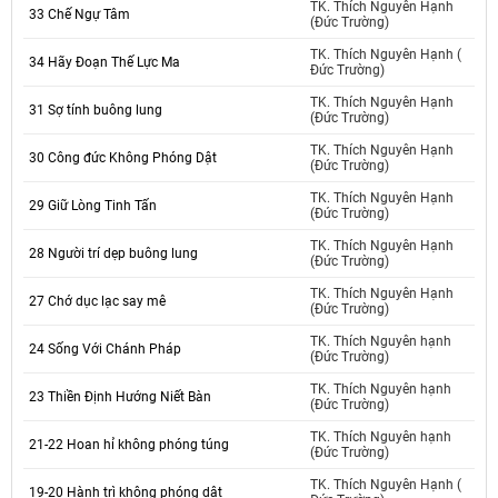
TK. Thích Nguyên Hạnh
33 Chế Ngự Tâm
(Đức Trường)
TK. Thích Nguyên Hạnh (
34 Hãy Đoạn Thế Lực Ma
Đức Trường)
TK. Thích Nguyên Hạnh
31 Sợ tính buông lung
(Đức Trường)
TK. Thích Nguyên Hạnh
30 Công đức Không Phóng Dật
(Đức Trường)
TK. Thích Nguyên Hạnh
29 Giữ Lòng Tinh Tấn
(Đức Trường)
TK. Thích Nguyên Hạnh
28 Người trí dẹp buông lung
(Đức Trường)
TK. Thích Nguyên Hạnh
27 Chớ dục lạc say mê
(Đức Trường)
TK. Thích Nguyên hạnh
24 Sống Với Chánh Pháp
(Đức Trường)
TK. Thích Nguyên hạnh
23 Thiền Định Hướng Niết Bàn
(Đức Trường)
TK. Thích Nguyên hạnh
21-22 Hoan hỉ không phóng túng
(Đức Trường)
TK. Thích Nguyên Hạnh (
19-20 Hành trì không phóng dật