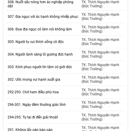
308. Nuốt sắc nóng hơn ác nghiệp phóng
TK. Thích Nguyên Hạnh
dật
(Đức Trường)
TK. Thích Nguyên Hạnh
307. Địa ngục với ác hạnh không nhiếp phục
(Đức Trường)
TK. Thích Nguyên Hạnh
306. Đọa địa ngục có làm nói không làm
(Đức Trường)
TK. Thích Nguyên Hạnh
305. Người tu vui thích sống cô độc
(Đức Trường)
TK. Thích Nguyên Hạnh
304. Người lành sáng tỏ gương đức hạnh
(Đức Trường)
TK. Thích Nguyên Hạnh
303. Kính phục người tín tâm có giới đức
(Đức Trường)
TK. Thích Nguyên Hạnh
302. Ước mong vui hạnh xuất gia
(Đức Trường)
TK. Thích Nguyên Hạnh
292-293. Chớ ham điều phù hoa
(Đức Trường)
TK. Thích Nguyên Hạnh
296-301. Ngày đêm thường giác tỉnh
(Đức Trường)
TK. Thích Nguyên Hạnh
294-295. Tự tại đi đến giải thoát
(Đức Trường)
TK. Thích Nguyên Hạnh
291. Không lấy oán báo oán