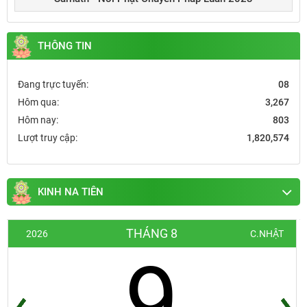
THÔNG TIN
Đang trực tuyến:
08
Hôm qua:
3,267
Hôm nay:
803
Lượt truy cập:
1,820,574
KINH NA TIÊN
THÁNG 8
2026
C.NHẬT
9