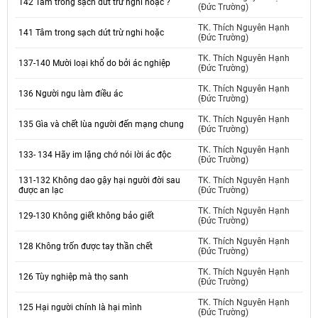
142 Tâm trong sạch dứt trừ nghi hoặc ?
(Đức Trường)
TK. Thích Nguyên Hạnh
141 Tâm trong sạch dứt trừ nghi hoặc
(Đức Trường)
TK. Thích Nguyên Hạnh
137-140 Mười loại khổ do bởi ác nghiệp
(Đức Trường)
TK. Thích Nguyên Hạnh
136 Người ngu làm điều ác
(Đức Trường)
TK. Thích Nguyên Hạnh
135 Gìa và chết lùa người đến mạng chung
(Đức Trường)
TK. Thích Nguyên Hạnh
133- 134 Hãy im lặng chớ nói lời ác độc
(Đức Trường)
131-132 Không dao gậy hại người đời sau
TK. Thích Nguyên Hạnh
được an lạc
(Đức Trường)
TK. Thích Nguyên Hạnh
129-130 Không giết không bảo giết
(Đức Trường)
TK. Thích Nguyên Hạnh
128 Không trốn được tay thần chết
(Đức Trường)
TK. Thích Nguyên Hạnh
126 Tùy nghiệp mà thọ sanh
(Đức Trường)
TK. Thích Nguyên Hạnh
125 Hại người chính là hại mình
(Đức Trường)