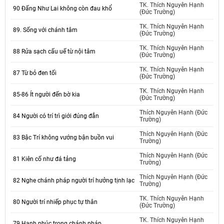
TK. Thích Nguyên Hạnh
90 Đấng Như Lai không còn đau khổ
(Đức Trường)
TK. Thích Nguyên Hạnh
89. Sống với chánh tâm
(Đức Trường)
TK. Thích Nguyên Hạnh
88 Rửa sạch cấu uế từ nội tâm
(Đức Trường)
TK. Thích Nguyên Hạnh
87 Từ bỏ đen tối
(Đức Trường)
TK. Thích Nguyên Hạnh
85-86 Ít người đến bờ kia
(Đức Trường)
Thích Nguyên Hạnh (Đức
84 Người có trí trì giới đúng đắn
Trường)
Thích Nguyên Hạnh (Đức
83 Bậc Trí không vướng bận buồn vui
Trường)
Thích Nguyên Hạnh (Đức
81 Kiên cố như đá tảng
Trường)
Thích Nguyên Hạnh (Đức
82 Nghe chánh pháp người trí hưởng tịnh lạc
Trường)
TK. Thích Nguyên Hạnh
80 Người trí nhiếp phục tự thân
(Đức Trường)
TK. Thích Nguyên Hạnh
79 Hạnh phúc trong chánh pháp