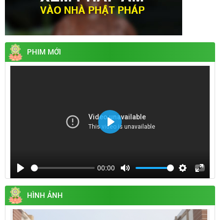
PHIM MỚI
Play
00:00
Play
Mute
Settings
Enter
fullsc
HÌNH ẢNH