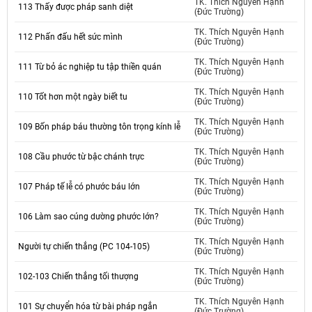
TK. Thích Nguyên Hạnh
113 Thấy được pháp sanh diệt
(Đức Trường)
TK. Thích Nguyên Hạnh
112 Phấn đấu hết sức mình
(Đức Trường)
TK. Thích Nguyên Hạnh
111 Từ bỏ ác nghiệp tu tập thiền quán
(Đức Trường)
TK. Thích Nguyên Hạnh
110 Tốt hơn một ngày biết tu
(Đức Trường)
TK. Thích Nguyên Hạnh
109 Bốn pháp báu thường tôn trọng kính lễ
(Đức Trường)
TK. Thích Nguyên Hạnh
108 Cầu phước từ bậc chánh trực
(Đức Trường)
TK. Thích Nguyên Hạnh
107 Pháp tế lễ có phước báu lớn
(Đức Trường)
TK. Thích Nguyên Hạnh
106 Làm sao cúng dường phước lớn?
(Đức Trường)
TK. Thích Nguyên Hạnh
Người tự chiến thắng (PC 104-105)
(Đức Trường)
TK. Thích Nguyên Hạnh
102-103 Chiến thắng tối thượng
(Đức Trường)
TK. Thích Nguyên Hạnh
101 Sự chuyển hóa từ bài pháp ngắn
(Đức Trường)