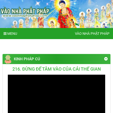
MENU
VÀO NHÀ PHẬT PHÁP
KINH PHÁP CÚ
216. ĐỪNG ĐỂ TÂM VÀO CỦA CẢI THẾ GIAN