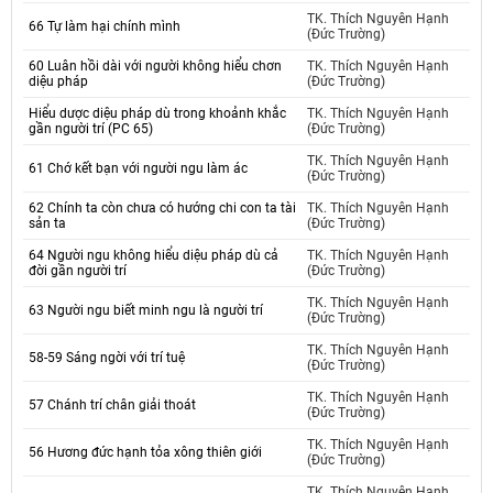
TK. Thích Nguyên Hạnh
66 Tự làm hại chính mình
(Đức Trường)
60 Luân hồi dài với người không hiểu chơn
TK. Thích Nguyên Hạnh
diệu pháp
(Đức Trường)
Hiểu dược diệu pháp dù trong khoảnh khắc
TK. Thích Nguyên Hạnh
gần người trí (PC 65)
(Đức Trường)
TK. Thích Nguyên Hạnh
61 Chớ kết bạn với người ngu làm ác
(Đức Trường)
62 Chính ta còn chưa có hướng chi con ta tài
TK. Thích Nguyên Hạnh
sản ta
(Đức Trường)
64 Người ngu không hiểu diệu pháp dù cả
TK. Thích Nguyên Hạnh
đời gần người trí
(Đức Trường)
TK. Thích Nguyên Hạnh
63 Người ngu biết minh ngu là người trí
(Đức Trường)
TK. Thích Nguyên Hạnh
58-59 Sáng ngời với trí tuệ
(Đức Trường)
TK. Thích Nguyên Hạnh
57 Chánh trí chân giải thoát
(Đức Trường)
TK. Thích Nguyên Hạnh
56 Hương đức hạnh tỏa xông thiên giới
(Đức Trường)
TK. Thích Nguyên Hạnh