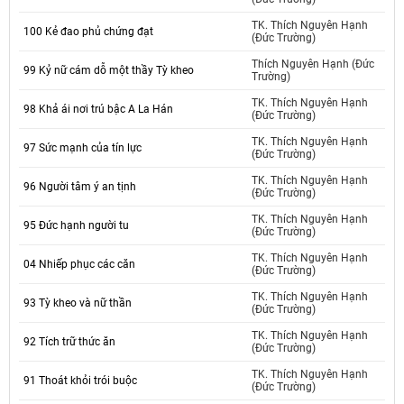
TK. Thích Nguyên Hạnh
100 Kẻ đao phủ chứng đạt
(Đức Trường)
Thích Nguyên Hạnh (Đức
99 Kỷ nữ cám dỗ một thầy Tỳ kheo
Trường)
TK. Thích Nguyên Hạnh
98 Khả ái nơi trú bậc A La Hán
(Đức Trường)
TK. Thích Nguyên Hạnh
97 Sức mạnh của tín lực
(Đức Trường)
TK. Thích Nguyên Hạnh
96 Người tâm ý an tịnh
(Đức Trường)
TK. Thích Nguyên Hạnh
95 Đức hạnh người tu
(Đức Trường)
TK. Thích Nguyên Hạnh
04 Nhiếp phục các căn
(Đức Trường)
TK. Thích Nguyên Hạnh
93 Tỳ kheo và nữ thần
(Đức Trường)
TK. Thích Nguyên Hạnh
92 Tích trữ thức ăn
(Đức Trường)
TK. Thích Nguyên Hạnh
91 Thoát khỏi trói buộc
(Đức Trường)