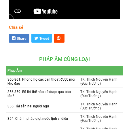
Chia sẻ
Mute
Settings
Share
Tweet
PHÁP ÂM CÙNG LOẠI
Pháp Âm
360-361. Phòng hộ các căn thoát được moi
TK. Thích Nguyên Hạnh
khổ đau
(Đức Trường)
356-359. Bố thí thế nào đề được quả báo
TK. Thích Nguyên Hạnh
lớn?
(Đức Trường)
TK. Thích Nguyên Hạnh
355. Tài sản hại người ngu
(Đức Trường)
TK. Thích Nguyên Hạnh
354. Chánh pháp giọt nuớc tịnh vi diệu
(Đức Trường)