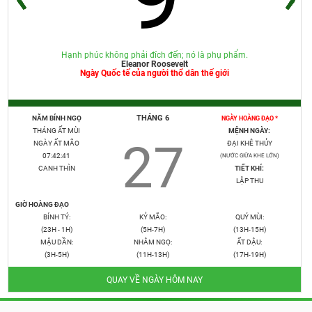
Hạnh phúc không phải đích đến; nó là phụ phẩm.
Eleanor Roosevelt
Ngày Quốc tế của người thổ dân thế giới
THÁNG 6
NĂM BÍNH NGỌ
NGÀY HOÀNG ĐẠO *
THÁNG ẤT MÙI
MỆNH NGÀY:
27
NGÀY ẤT MÃO
ĐẠI KHÊ THỦY
07:42:42
(NƯỚC GIỮA KHE LỚN)
CANH THÌN
TIẾT KHÍ:
LẬP THU
GIỜ HOÀNG ĐẠO
BÍNH TÝ:
KỶ MÃO:
QUÝ MÙI:
(23H - 1H)
(5H-7H)
(13H-15H)
MẬU DẦN:
NHÂM NGỌ:
ẤT DẬU:
(3H-5H)
(11H-13H)
(17H-19H)
QUAY VỀ NGÀY HÔM NAY